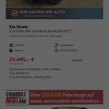
Kia Stonic
1.0 T-GDi 48V ComfortLine MJ26 DCT7
unverbindliche Lieferzeit:
4 Monate
Neuwagen
Fahrzeugnummer
206768
Getriebe
Automatik
Kraftstoff
Benzin
Leistung
85 kW (116 PS)
23.045,– €
Details
incl. 19% MwSt.
Verbrauch kombiniert:
5,60 l/100km
CO
-Klasse:
D
2
CO
-Emissionen:
126,00 g/km
2