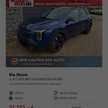
Kia Stonic
1.0 T-GDi 48V ComfortLine MJ26
unverbindliche Lieferzeit:
4 Monate
Neuwagen
Fahrzeugnummer
206763
Getriebe
Schalt. 6-Gang
Kraftstoff
Benzin
Leistung
85 kW (116 PS)
21.555,– €
Details