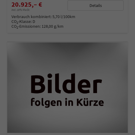
20.925,– €
Details
incl. 19% MwSt.
Verbrauch kombiniert:
5,70 l/100km
CO
-Klasse:
D
2
CO
-Emissionen:
128,00 g/km
2