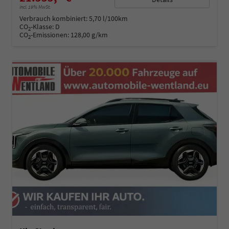
incl. 19% MwSt.
Verbrauch kombiniert:
5,70 l/100km
CO
-Klasse:
D
2
CO
-Emissionen:
128,00 g/km
2