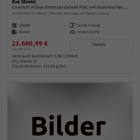
Kia Stonic
Comfort Klima Bremsassistent PDC v+h Kamera Fernlichtassistent Spurhalteassistent
unverbindliche Lieferzeit:
5 Monate
Neuwagen mit Tageszulassung
Fahrzeugnummer
200089
Getriebe
Schalt. 6-Gang
Kraftstoff
Benzin
Leistung
74 kW (101 PS)
21.600,99 €
Details
incl. 19% MwSt.
Verbrauch kombiniert:
5,50 l/100km
CO
-Klasse:
D
2
CO
-Emissionen:
125,00 g/km
2