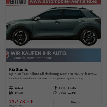
Kia Stonic
Spin 16 "LM Klima Sitzheizung Kamera PDC v+h Bremsassistent Lenkradheizung
unverbindliche Lieferzeit:
5 Monate
Neuwagen mit Tageszulassung
Fahrzeugnummer
192911
Getriebe
Schalt. 6-Gang
Kraftstoff
Benzin
Leistung
74 kW (101 PS)
22.173,– €
Details
incl. 19% MwSt.