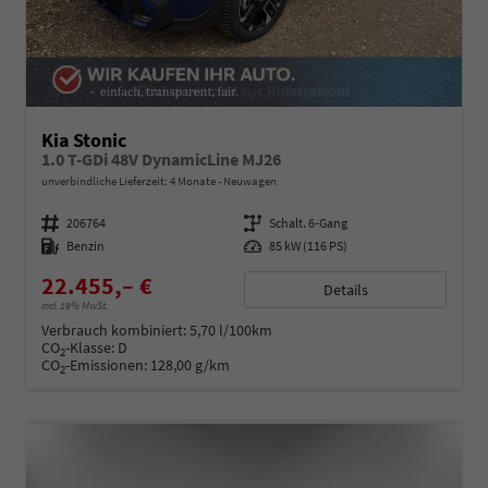
Kia Stonic
1.0 T-GDi 48V DynamicLine MJ26
unverbindliche Lieferzeit:
4 Monate
Neuwagen
Fahrzeugnummer
206764
Getriebe
Schalt. 6-Gang
Kraftstoff
Benzin
Leistung
85 kW (116 PS)
22.455,– €
Details
incl. 19% MwSt.
Verbrauch kombiniert:
5,70 l/100km
CO
-Klasse:
D
2
CO
-Emissionen:
128,00 g/km
2