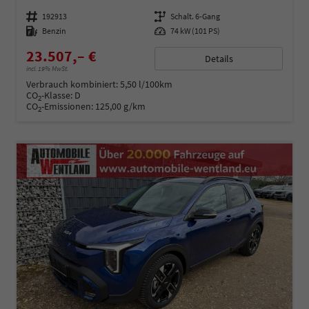
Fahrzeugnummer
192913
Getriebe
Schalt. 6-Gang
Kraftstoff
Benzin
Leistung
74 kW (101 PS)
23.507,– €
Details
incl. 19% MwSt.
Verbrauch kombiniert:
5,50 l/100km
CO
-Klasse:
D
2
CO
-Emissionen:
125,00 g/km
2