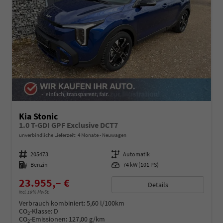
Kia Stonic
1.0 T-GDI GPF Exclusive DCT7
unverbindliche Lieferzeit:
4 Monate
Neuwagen
Fahrzeugnummer
205473
Getriebe
Automatik
Kraftstoff
Benzin
Leistung
74 kW (101 PS)
23.955,– €
Details
incl. 19% MwSt.
Verbrauch kombiniert:
5,60 l/100km
CO
-Klasse:
D
2
CO
-Emissionen:
127,00 g/km
2