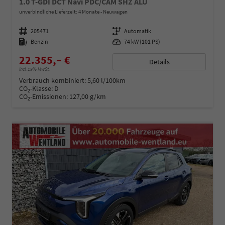
1.0 T-GDI DCT Navi PDC/CAM SHZ ALU
unverbindliche Lieferzeit:
4 Monate
Neuwagen
Fahrzeugnummer
205471
Getriebe
Automatik
Kraftstoff
Benzin
Leistung
74 kW (101 PS)
22.355,– €
Details
incl. 19% MwSt.
Verbrauch kombiniert:
5,60 l/100km
CO
-Klasse:
D
2
CO
-Emissionen:
127,00 g/km
2