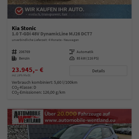
Kia Stonic
1.0 T-GDi 48V DynamicLine MJ26 DCT7
unverbindliche Lieferzeit:
4 Monate
Neuwagen
Fahrzeugnummer
206769
Getriebe
Automatik
Kraftstoff
Benzin
Leistung
85 kW (116 PS)
23.945,– €
Details
incl. 19% MwSt.
Verbrauch kombiniert:
5,60 l/100km
CO
-Klasse:
D
2
CO
-Emissionen:
126,00 g/km
2