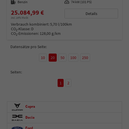
Kraftstoff
Benzin
Leistung
74 kW (101 PS)
25.084,99 €
Details
incl. 19% MwSt.
Verbrauch kombiniert:
5,70 l/100km
CO
-Klasse:
D
2
CO
-Emissionen:
128,00 g/km
2
Datensätze pro Seite:
10
20
50
100
250
Seiten:
1
2
Cupra
Dacia
Ford