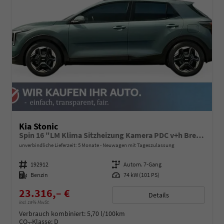
Kia Stonic
Spin 16 "LM Klima Sitzheizung Kamera PDC v+h Bremsassistent Lenkradheizung
unverbindliche Lieferzeit:
5 Monate
Neuwagen mit Tageszulassung
Fahrzeugnummer
192912
Getriebe
Autom. 7-Gang
Kraftstoff
Benzin
Leistung
74 kW (101 PS)
23.316,– €
Details
incl. 19% MwSt.
Verbrauch kombiniert:
5,70 l/100km
CO
-Klasse:
D
2