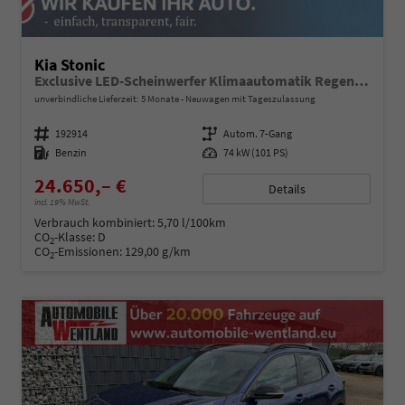
Kia Stonic
Exclusive LED-Scheinwerfer Klimaautomatik Regensensor Sitzheizung Kamera PDC v+h
unverbindliche Lieferzeit:
5 Monate
Neuwagen mit Tageszulassung
Fahrzeugnummer
192914
Getriebe
Autom. 7-Gang
Kraftstoff
Benzin
Leistung
74 kW (101 PS)
24.650,– €
Details
incl. 19% MwSt.
Verbrauch kombiniert:
5,70 l/100km
CO
-Klasse:
D
2
CO
-Emissionen:
129,00 g/km
2