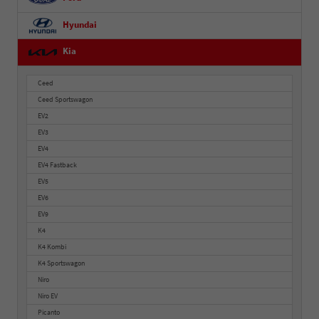
Hyundai
Kia
Ceed
Ceed Sportswagon
EV2
EV3
EV4
EV4 Fastback
EV5
EV6
EV9
K4
K4 Kombi
K4 Sportswagon
Niro
Niro EV
Picanto