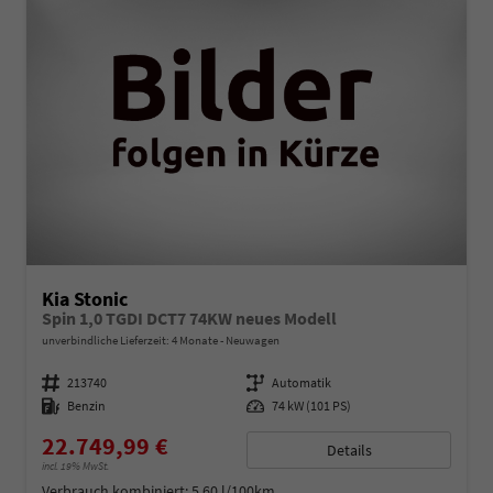
Kia Stonic
Spin 1,0 TGDI DCT7 74KW neues Modell
unverbindliche Lieferzeit:
4 Monate
Neuwagen
Fahrzeugnummer
213740
Getriebe
Automatik
Kraftstoff
Benzin
Leistung
74 kW (101 PS)
22.749,99 €
Details
incl. 19% MwSt.
Verbrauch kombiniert:
5,60 l/100km