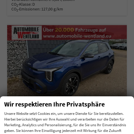
CO
-Klasse:
D
2
CO
-Emissionen:
127,00 g/km
2
Wir respektieren Ihre Privatsphäre
Unsere Website setzt Cookies ein, um unsere Dienste für Sie bereitzustellen.
Hierbei berücksichtigen wir Ihre Auswahl und verarbeiten nur die Daten für
Kia Stonic
Marketing, Analytics und Personalisierung, für die Sie uns Ihr Einverständnis
1.0 T-GDI GPF Exclusive
geben. Sie können Ihre Einwilligung jederzeit mit Wirkung für die Zukunft