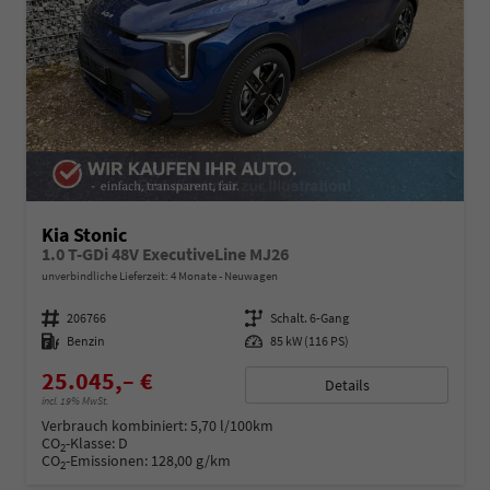
Kia Stonic
1.0 T-GDi 48V ExecutiveLine MJ26
unverbindliche Lieferzeit:
4 Monate
Neuwagen
Fahrzeugnummer
206766
Getriebe
Schalt. 6-Gang
Kraftstoff
Benzin
Leistung
85 kW (116 PS)
25.045,– €
Details
incl. 19% MwSt.
Verbrauch kombiniert:
5,70 l/100km
CO
-Klasse:
D
2
CO
-Emissionen:
128,00 g/km
2