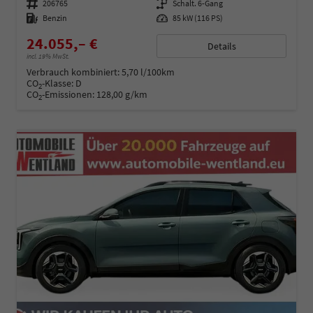
Fahrzeugnummer
206765
Getriebe
Schalt. 6-Gang
Kraftstoff
Benzin
Leistung
85 kW (116 PS)
24.055,– €
Details
incl. 19% MwSt.
Verbrauch kombiniert:
5,70 l/100km
CO
-Klasse:
D
2
CO
-Emissionen:
128,00 g/km
2