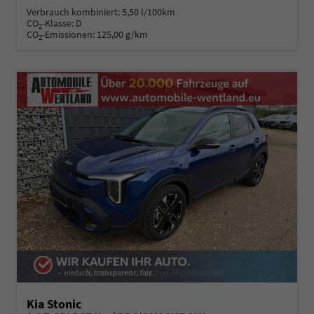
Verbrauch kombiniert:
5,50 l/100km
CO
-Klasse:
D
2
CO
-Emissionen:
125,00 g/km
2
Kia Stonic