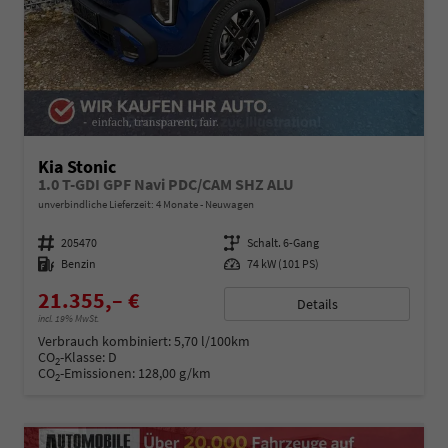
Kia Stonic
1.0 T-GDI GPF Navi PDC/CAM SHZ ALU
unverbindliche Lieferzeit:
4 Monate
Neuwagen
Fahrzeugnummer
205470
Getriebe
Schalt. 6-Gang
Kraftstoff
Benzin
Leistung
74 kW (101 PS)
21.355,– €
Details
incl. 19% MwSt.
Verbrauch kombiniert:
5,70 l/100km
CO
-Klasse:
D
2
CO
-Emissionen:
128,00 g/km
2