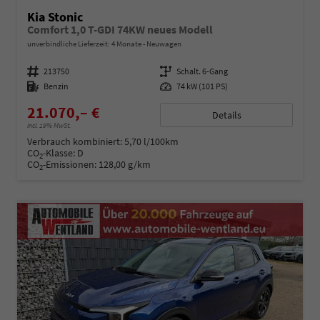
Kia Stonic
Comfort 1,0 T-GDI 74KW neues Modell
unverbindliche Lieferzeit:
4 Monate
Neuwagen
Fahrzeugnummer
213750
Getriebe
Schalt. 6-Gang
Kraftstoff
Benzin
Leistung
74 kW (101 PS)
21.070,– €
Details
incl. 19% MwSt.
Verbrauch kombiniert:
5,70 l/100km
CO
-Klasse:
D
2
CO
-Emissionen:
128,00 g/km
2