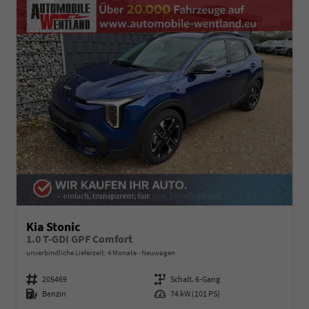
Kia Stonic
1.0 T-GDI GPF Comfort
unverbindliche Lieferzeit:
4 Monate
Neuwagen
Fahrzeugnummer
205469
Getriebe
Schalt. 6-Gang
Kraftstoff
Benzin
Leistung
74 kW (101 PS)