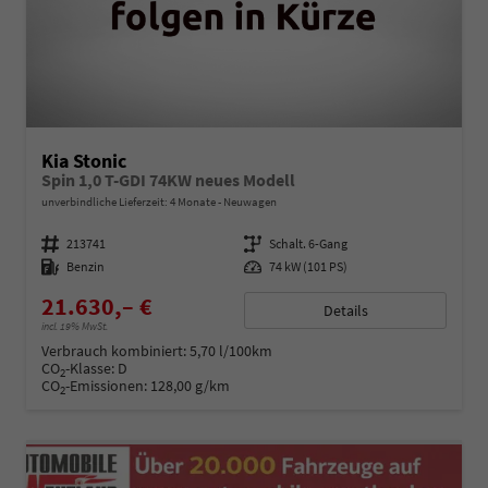
Kia Stonic
Spin 1,0 T-GDI 74KW neues Modell
unverbindliche Lieferzeit:
4 Monate
Neuwagen
Fahrzeugnummer
213741
Getriebe
Schalt. 6-Gang
Kraftstoff
Benzin
Leistung
74 kW (101 PS)
21.630,– €
Details
incl. 19% MwSt.
Verbrauch kombiniert:
5,70 l/100km
CO
-Klasse:
D
2
CO
-Emissionen:
128,00 g/km
2