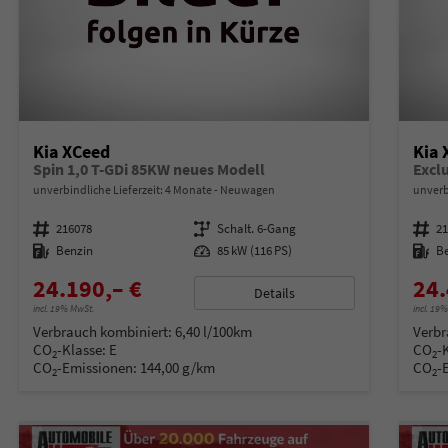
Kia XCeed
Kia 
Spin 1,0 T-GDi 85KW neues Modell
Excl
unverbindliche Lieferzeit:
4 Monate
Neuwagen
unverb
Fahrzeugnummer
216078
Getriebe
Schalt. 6-Gang
Fahrzeugnummer
2
Kraftstoff
Benzin
Leistung
85 kW (116 PS)
Kraftstoff
B
24.190,– €
24.
Details
incl. 19% MwSt.
incl. 19
Verbrauch kombiniert:
6,40 l/100km
Verbr
CO
-Klasse:
E
CO
-
2
2
CO
-Emissionen:
144,00 g/km
CO
-
2
2