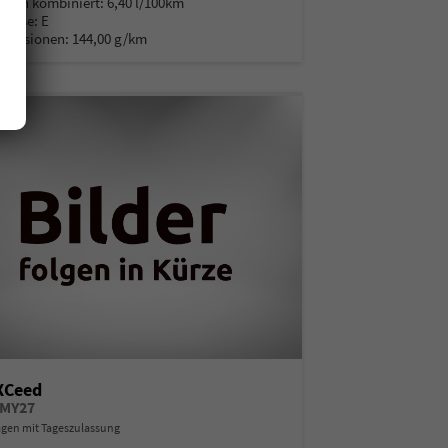
auch kombiniert:
6,40 l/100km
Klasse:
E
Emissionen:
144,00 g/km
XCeed
 MY27
en mit Tageszulassung