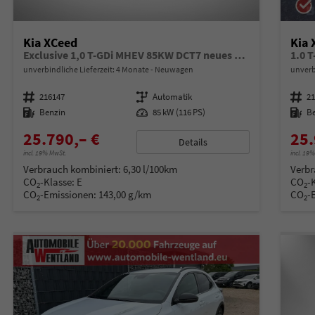
Kia XCeed
Kia 
Exclusive 1,0 T-GDi MHEV 85KW DCT7 neues Modell
1.0 
unverbindliche Lieferzeit:
4 Monate
Neuwagen
unverb
Fahrzeugnummer
216147
Getriebe
Automatik
Fahrzeugnummer
2
Kraftstoff
Benzin
Leistung
85 kW (116 PS)
Kraftstoff
B
25.790,– €
25.
Details
incl. 19% MwSt.
incl. 19
Verbrauch kombiniert:
6,30 l/100km
Verbr
CO
-Klasse:
E
CO
-
2
2
CO
-Emissionen:
143,00 g/km
CO
-
2
2