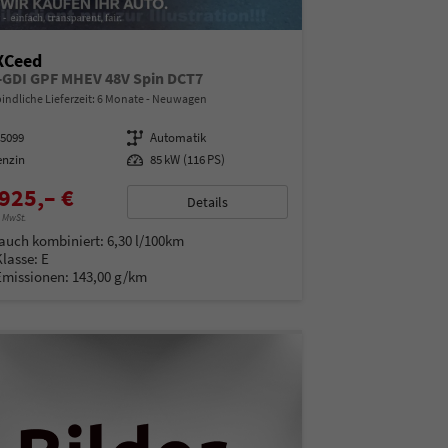
XCeed
T-GDI GPF MHEV 48V Spin DCT7
indliche Lieferzeit:
6 Monate
Neuwagen
15099
Getriebe
Automatik
enzin
Leistung
85 kW (116 PS)
925,– €
Details
% MwSt.
auch kombiniert:
6,30 l/100km
Klasse:
E
Emissionen:
143,00 g/km