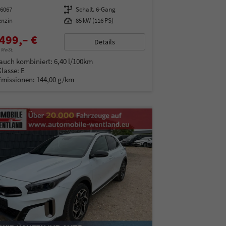
16067
Getriebe
Schalt. 6-Gang
enzin
Leistung
85 kW (116 PS)
499,– €
Details
% MwSt.
auch kombiniert:
6,40 l/100km
Klasse:
E
Emissionen:
144,00 g/km