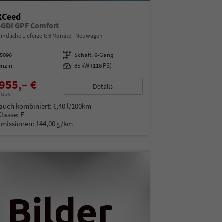
XCeed
T-GDI GPF Comfort
indliche Lieferzeit:
6 Monate
Neuwagen
15096
Getriebe
Schalt. 6-Gang
enzin
Leistung
85 kW (116 PS)
955,– €
Details
% MwSt.
auch kombiniert:
6,40 l/100km
Klasse:
E
Emissionen:
144,00 g/km