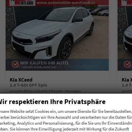
Kia XCeed
Kia 
1.0 T-GDI GPF Spin
1.0 
unverbindliche Lieferzeit:
6 Monate
Neuwagen
unverb
ir respektieren Ihre Privatsphäre
Fahrzeugnummer
215098
Getriebe
Schalt. 6-Gang
Fahrzeugnummer
2
Kraftstoff
Benzin
Leistung
85 kW (116 PS)
Kraftstoff
B
nsere Website setzt Cookies ein, um unsere Dienste für Sie bereitzustellen
ierbei berücksichtigen wir Ihre Auswahl und verarbeiten nur die Daten für
24.675,– €
25.
Details
arketing, Analytics und Personalisierung, für die Sie uns Ihr Einverständn
incl. 19% MwSt.
incl. 19
eben. Sie können Ihre Einwilligung jederzeit mit Wirkung für die Zukunft