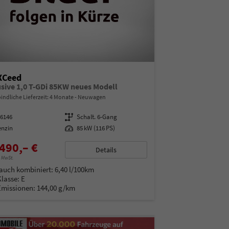
XCeed
usive 1,0 T-GDi 85KW neues Modell
indliche Lieferzeit:
4 Monate
Neuwagen
16146
Getriebe
Schalt. 6-Gang
enzin
Leistung
85 kW (116 PS)
490,– €
Details
% MwSt.
auch kombiniert:
6,40 l/100km
Klasse:
E
Emissionen:
144,00 g/km