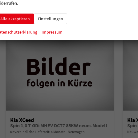
Verbrauch kombiniert:
6,40 l/100km
Verbr
iderrufen.
CO
-Klasse:
E
CO
-
2
2
CO
-Emissionen:
144,00 g/km
CO
-
2
2
Alle akzeptieren
Einstellungen
atenschutzerklärung
Impressum
Kia XCeed
Kia 
Spin 1,0 T-GDi MHEV DCT7 85KW neues Modell
Spin
unverbindliche Lieferzeit:
4 Monate
Neuwagen
Neuwag