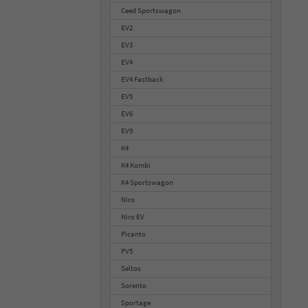
Ceed Sportswagon
EV2
EV3
EV4
EV4 Fastback
EV5
EV6
EV9
K4
K4 Kombi
K4 Sportswagon
Niro
Niro EV
Picanto
PV5
Seltos
Sorento
Sportage