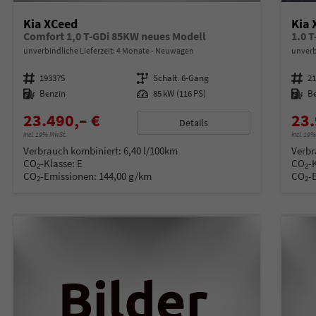
Kia XCeed
Kia 
Comfort 1,0 T-GDi 85KW neues Modell
1.0 
unverbindliche Lieferzeit:
4 Monate
Neuwagen
unverb
Fahrzeugnummer
193375
Getriebe
Schalt. 6-Gang
Fahrzeugnummer
2
Kraftstoff
Benzin
Leistung
85 kW (116 PS)
Kraftstoff
B
23.490,– €
23.
Details
incl. 19% MwSt.
incl. 19
Verbrauch kombiniert:
6,40 l/100km
Verbr
CO
-Klasse:
E
CO
-
2
2
CO
-Emissionen:
144,00 g/km
CO
-
2
2