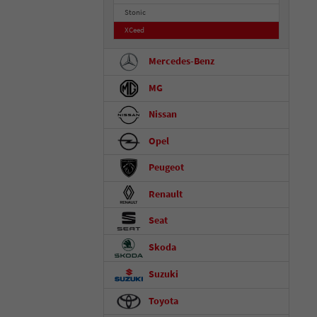
Stonic
XCeed
Mercedes-Benz
MG
Nissan
Opel
Peugeot
Renault
Seat
Skoda
Suzuki
Toyota