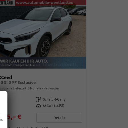
XCeed
T-GDI GPF Exclusive
indliche Lieferzeit:
6 Monate
Neuwagen
15101
Getriebe
Schalt. 6-Gang
enzin
Leistung
85 kW (116 PS)
.
025,– €
Details
is
% MwSt.