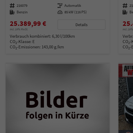
Fahrzeugnummer
216079
Getriebe
Automatik
Fahrzeugnummer
2
Kraftstoff
Benzin
Leistung
85 kW (116 PS)
Kraftstoff
B
25.389,99 €
25.
Details
incl. 19% MwSt.
incl. 19
Verbrauch kombiniert:
6,30 l/100km
Verbr
CO
-Klasse:
E
CO
-
2
2
CO
-Emissionen:
143,00 g/km
CO
-
2
2