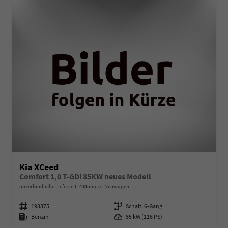
Kia XCeed
Comfort 1,0 T-GDi 85KW neues Modell
unverbindliche Lieferzeit:
4 Monate
Neuwagen
Fahrzeugnummer
193375
Getriebe
Schalt. 6-Gang
Kraftstoff
Benzin
Leistung
85 kW (116 PS)