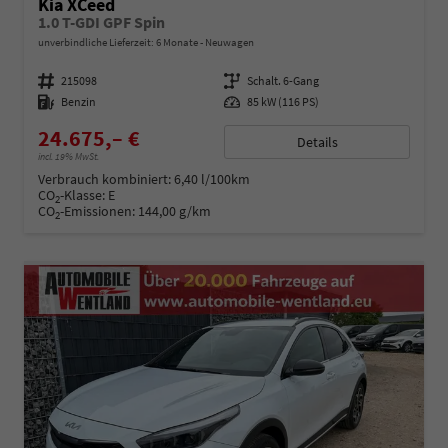
Kia XCeed
1.0 T-GDI GPF Spin
unverbindliche Lieferzeit:
6 Monate
Neuwagen
Fahrzeugnummer
215098
Getriebe
Schalt. 6-Gang
Kraftstoff
Benzin
Leistung
85 kW (116 PS)
24.675,– €
Details
incl. 19% MwSt.
Verbrauch kombiniert:
6,40 l/100km
CO
-Klasse:
E
2
CO
-Emissionen:
144,00 g/km
2