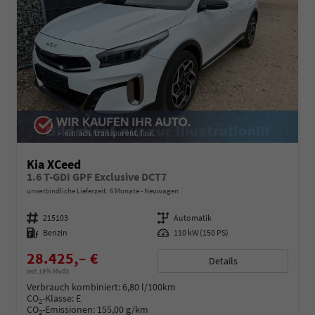
Kia XCeed
1.6 T-GDI GPF Exclusive DCT7
unverbindliche Lieferzeit:
6 Monate
Neuwagen
Fahrzeugnummer
215103
Getriebe
Automatik
Kraftstoff
Benzin
Leistung
110 kW (150 PS)
28.425,– €
Details
incl. 19% MwSt.
Verbrauch kombiniert:
6,80 l/100km
CO
-Klasse:
E
2
CO
-Emissionen:
155,00 g/km
2