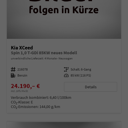
Kia XCeed
Spin 1,0 T-GDi 85KW neues Modell
unverbindliche Lieferzeit:
4 Monate
Neuwagen
Fahrzeugnummer
216078
Getriebe
Schalt. 6-Gang
Kraftstoff
Benzin
Leistung
85 kW (116 PS)
24.190,– €
Details
incl. 19% MwSt.
Verbrauch kombiniert:
6,40 l/100km
CO
-Klasse:
E
2
CO
-Emissionen:
144,00 g/km
2