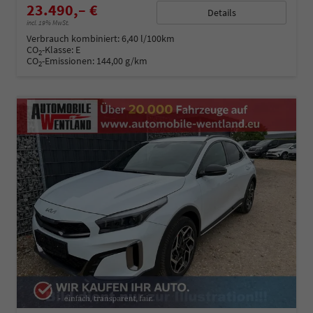
23.490,– €
Details
incl. 19% MwSt.
Verbrauch kombiniert:
6,40 l/100km
CO
-Klasse:
E
2
CO
-Emissionen:
144,00 g/km
2