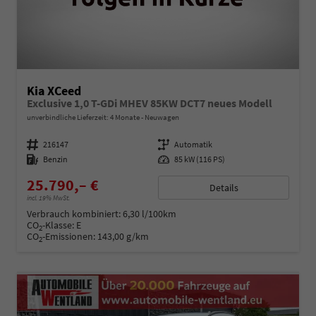
Kia XCeed
Exclusive 1,0 T-GDi MHEV 85KW DCT7 neues Modell
unverbindliche Lieferzeit:
4 Monate
Neuwagen
Fahrzeugnummer
216147
Getriebe
Automatik
Kraftstoff
Benzin
Leistung
85 kW (116 PS)
25.790,– €
Details
incl. 19% MwSt.
Verbrauch kombiniert:
6,30 l/100km
CO
-Klasse:
E
2
CO
-Emissionen:
143,00 g/km
2