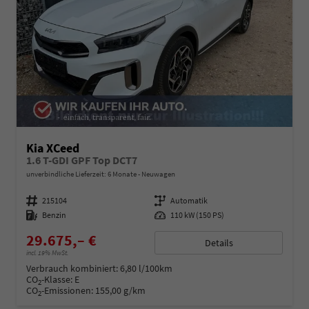
Kia XCeed
1.6 T-GDI GPF Top DCT7
unverbindliche Lieferzeit:
6 Monate
Neuwagen
Fahrzeugnummer
215104
Getriebe
Automatik
Kraftstoff
Benzin
Leistung
110 kW (150 PS)
29.675,– €
Details
incl. 19% MwSt.
Verbrauch kombiniert:
6,80 l/100km
CO
-Klasse:
E
2
CO
-Emissionen:
155,00 g/km
2