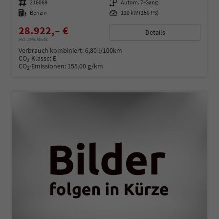
Fahrzeugnummer
216069
Getriebe
Autom. 7-Gang
Kraftstoff
Benzin
Leistung
110 kW (150 PS)
28.922,– €
Details
incl. 19% MwSt.
Verbrauch kombiniert:
6,80 l/100km
CO
-Klasse:
E
2
CO
-Emissionen:
155,00 g/km
2