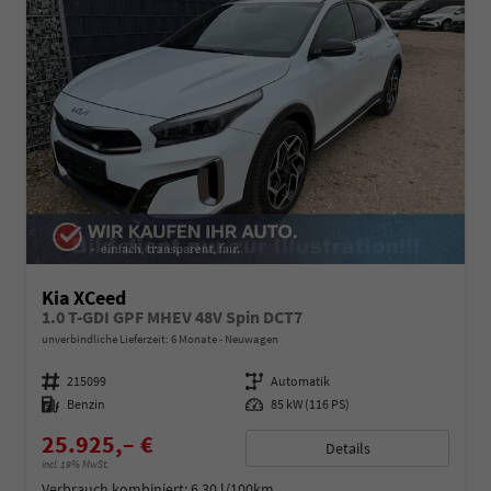
Kia XCeed
1.0 T-GDI GPF MHEV 48V Spin DCT7
unverbindliche Lieferzeit:
6 Monate
Neuwagen
Fahrzeugnummer
215099
Getriebe
Automatik
Kraftstoff
Benzin
Leistung
85 kW (116 PS)
25.925,– €
Details
incl. 19% MwSt.
Verbrauch kombiniert:
6,30 l/100km