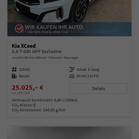
Kia XCeed
1.0 T-GDI GPF Exclusive
unverbindliche Lieferzeit:
6 Monate
Neuwagen
Fahrzeugnummer
215101
Getriebe
Schalt. 6-Gang
Kraftstoff
Benzin
Leistung
85 kW (116 PS)
25.025,– €
Details
incl. 19% MwSt.
Verbrauch kombiniert:
6,40 l/100km
CO
-Klasse:
E
2
CO
-Emissionen:
144,00 g/km
2