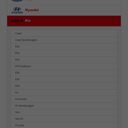
Hyundai
Kia
Ceed
Ceed Sportswagon
EV2
EV3
EV4
EV4 Fastback
EV5
EV6
EV9
K4
K4 Kombi
K4 Sportswagon
Niro
Niro EV
Picanto