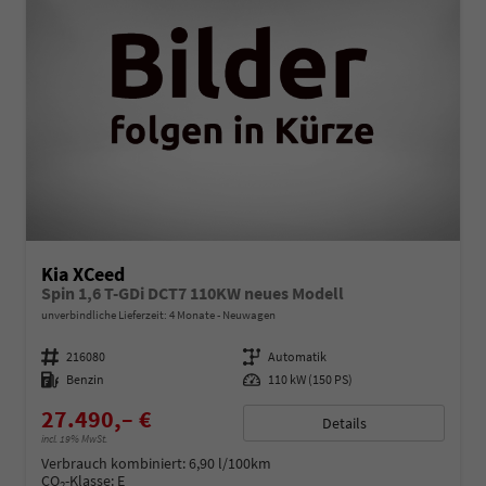
Kia XCeed
Spin 1,6 T-GDi DCT7 110KW neues Modell
unverbindliche Lieferzeit:
4 Monate
Neuwagen
Fahrzeugnummer
216080
Getriebe
Automatik
Kraftstoff
Benzin
Leistung
110 kW (150 PS)
27.490,– €
Details
incl. 19% MwSt.
Verbrauch kombiniert:
6,90 l/100km
CO
-Klasse:
E
2