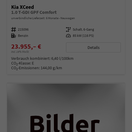
Kia XCeed
1.0 T-GDI GPF Comfort
unverbindliche Lieferzeit:
6 Monate
Neuwagen
Fahrzeugnummer
215096
Getriebe
Schalt. 6-Gang
Kraftstoff
Benzin
Leistung
85 kW (116 PS)
23.955,– €
Details
incl. 19% MwSt.
Verbrauch kombiniert:
6,40 l/100km
CO
-Klasse:
E
2
CO
-Emissionen:
144,00 g/km
2