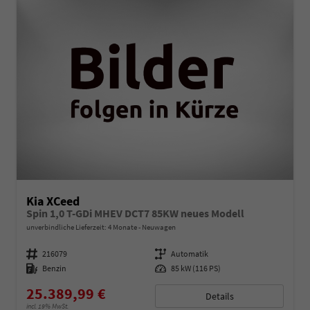
Kia XCeed
Spin 1,0 T-GDi MHEV DCT7 85KW neues Modell
unverbindliche Lieferzeit:
4 Monate
Neuwagen
Fahrzeugnummer
216079
Getriebe
Automatik
Kraftstoff
Benzin
Leistung
85 kW (116 PS)
25.389,99 €
Details
incl. 19% MwSt.