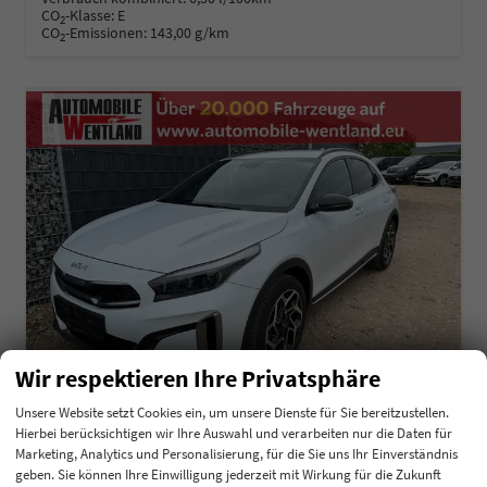
CO
-Klasse:
E
2
CO
-Emissionen:
143,00 g/km
2
Wir respektieren Ihre Privatsphäre
Unsere Website setzt Cookies ein, um unsere Dienste für Sie bereitzustellen.
Hierbei berücksichtigen wir Ihre Auswahl und verarbeiten nur die Daten für
Kia XCeed
Marketing, Analytics und Personalisierung, für die Sie uns Ihr Einverständnis
1.0 T-GDI GPF MHEV 48V Exclusive DCT7
geben. Sie können Ihre Einwilligung jederzeit mit Wirkung für die Zukunft