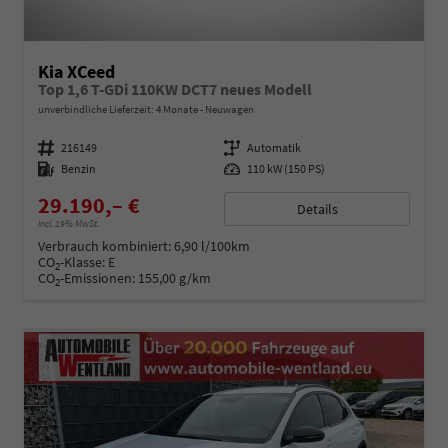
Kia XCeed
Top 1,6 T-GDi 110KW DCT7 neues Modell
unverbindliche Lieferzeit:
4 Monate
Neuwagen
Fahrzeugnummer
216149
Getriebe
Automatik
Kraftstoff
Benzin
Leistung
110 kW (150 PS)
29.190,– €
Details
incl. 19% MwSt.
Verbrauch kombiniert:
6,90 l/100km
CO
-Klasse:
E
2
CO
-Emissionen:
155,00 g/km
2