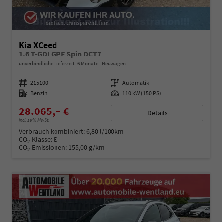
Kia XCeed
1.6 T-GDI GPF Spin DCT7
unverbindliche Lieferzeit:
6 Monate
Neuwagen
Fahrzeugnummer
215100
Getriebe
Automatik
Kraftstoff
Benzin
Leistung
110 kW (150 PS)
28.065,– €
Details
incl. 19% MwSt.
Verbrauch kombiniert:
6,80 l/100km
CO
-Klasse:
E
2
CO
-Emissionen:
155,00 g/km
2