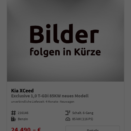
Kia XCeed
Exclusive 1,0 T-GDi 85KW neues Modell
unverbindliche Lieferzeit:
4 Monate
Neuwagen
Fahrzeugnummer
216146
Getriebe
Schalt. 6-Gang
Kraftstoff
Benzin
Leistung
85 kW (116 PS)
24.490,– €
Details