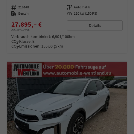
Fahrzeugnummer
216148
Getriebe
Automatik
Kraftstoff
Benzin
Leistung
110 kW (150 PS)
27.895,– €
Details
incl. 19% MwSt.
Verbrauch kombiniert:
6,90 l/100km
CO
-Klasse:
E
2
CO
-Emissionen:
155,00 g/km
2