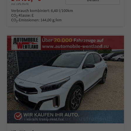
incl. 19% MwSt.
Verbrauch kombiniert:
6,40 l/100km
CO
-Klasse:
E
2
CO
-Emissionen:
144,00 g/km
2