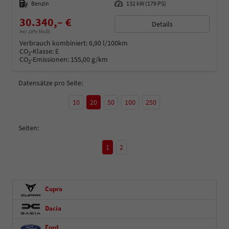
Kraftstoff
Benzin
Leistung
132 kW (179 PS)
30.340,– €
Details
incl. 19% MwSt.
Verbrauch kombiniert:
6,90 l/100km
CO
-Klasse:
E
2
CO
-Emissionen:
155,00 g/km
2
Datensätze pro Seite:
10
20
50
100
250
Seiten:
1
2
Cupra
Dacia
Ford