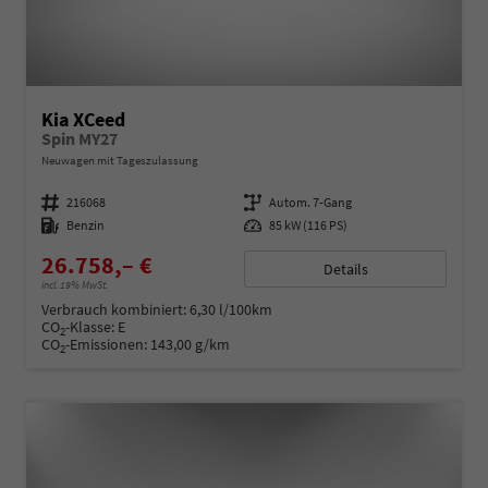
Kia XCeed
Spin MY27
Neuwagen mit Tageszulassung
Fahrzeugnummer
216068
Getriebe
Autom. 7-Gang
Kraftstoff
Benzin
Leistung
85 kW (116 PS)
26.758,– €
Details
incl. 19% MwSt.
Verbrauch kombiniert:
6,30 l/100km
CO
-Klasse:
E
2
CO
-Emissionen:
143,00 g/km
2