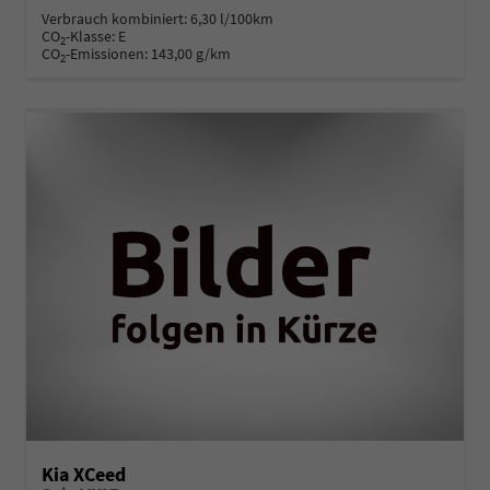
Verbrauch kombiniert:
6,30 l/100km
CO
-Klasse:
E
2
CO
-Emissionen:
143,00 g/km
2
Kia XCeed