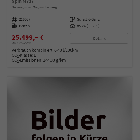
Spin MY27
Neuwagen mit Tageszulassung
Fahrzeugnummer
216067
Getriebe
Schalt. 6-Gang
Kraftstoff
Benzin
Leistung
85 kW (116 PS)
25.499,– €
Details
incl. 19% MwSt.
Verbrauch kombiniert:
6,40 l/100km
CO
-Klasse:
E
2
CO
-Emissionen:
144,00 g/km
2