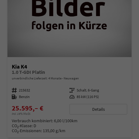
Kia K4
1.0 T-GDI Platin
unverbindliche Lieferzeit:
4 Monate
Neuwagen
Fahrzeugnummer
215632
Getriebe
Schalt. 6-Gang
Kraftstoff
Benzin
Leistung
85 kW (116 PS)
25.595,– €
Details
incl. 19% MwSt.
Verbrauch kombiniert:
6,00 l/100km
CO
-Klasse:
D
2
CO
-Emissionen:
135,00 g/km
2