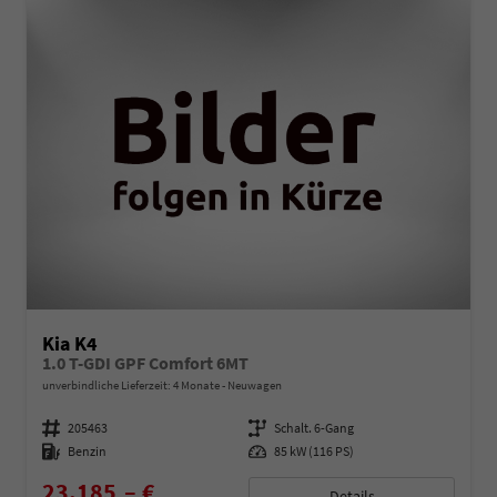
Kia K4
1.0 T-GDI GPF Comfort 6MT
unverbindliche Lieferzeit:
4 Monate
Neuwagen
Fahrzeugnummer
205463
Getriebe
Schalt. 6-Gang
Kraftstoff
Benzin
Leistung
85 kW (116 PS)
23.185,– €
Details