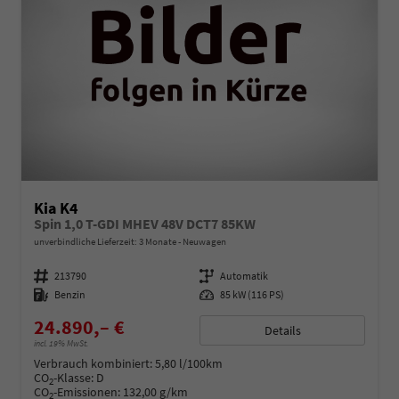
Kia K4
Spin 1,0 T-GDI MHEV 48V DCT7 85KW
unverbindliche Lieferzeit:
3 Monate
Neuwagen
Fahrzeugnummer
213790
Getriebe
Automatik
Kraftstoff
Benzin
Leistung
85 kW (116 PS)
24.890,– €
Details
incl. 19% MwSt.
Verbrauch kombiniert:
5,80 l/100km
CO
-Klasse:
D
2
CO
-Emissionen:
132,00 g/km
2