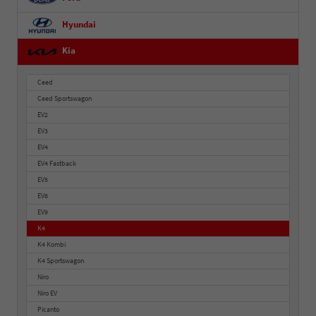
Hyundai
Kia
Ceed
Ceed Sportswagon
EV2
EV3
EV4
EV4 Fastback
EV5
EV6
EV9
K4
K4 Kombi
K4 Sportswagon
Niro
Niro EV
Picanto