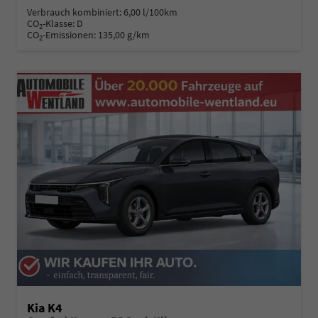
Verbrauch kombiniert:
6,00 l/100km
CO
-Klasse:
D
2
CO
-Emissionen:
135,00 g/km
2
Kia K4