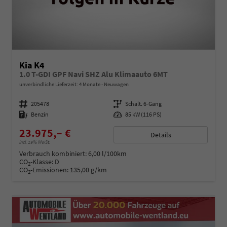
Kia K4
1.0 T-GDI GPF Navi SHZ Alu Klimaauto 6MT
unverbindliche Lieferzeit:
4 Monate
Neuwagen
Fahrzeugnummer
205478
Getriebe
Schalt. 6-Gang
Kraftstoff
Benzin
Leistung
85 kW (116 PS)
23.975,– €
Details
incl. 19% MwSt.
Verbrauch kombiniert:
6,00 l/100km
CO
-Klasse:
D
2
CO
-Emissionen:
135,00 g/km
2