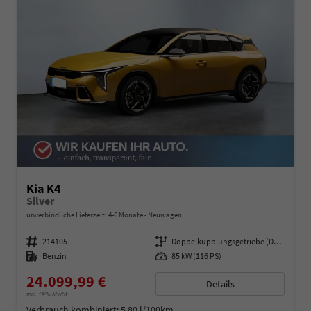
Kia K4
Silver
unverbindliche Lieferzeit: 4-6 Monate
Neuwagen
Fahrzeugnummer
214105
Getriebe
Doppelkupplungsgetriebe (DSG)
Kraftstoff
Benzin
Leistung
85 kW (116 PS)
24.099,99 €
Details
incl. 19% MwSt.
Verbrauch kombiniert:
5,80 l/100km