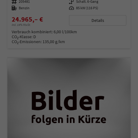
Fahrzeugnummer
205481
Getriebe
Schalt. 6-Gang
Kraftstoff
Benzin
Leistung
85 kW (116 PS)
24.965,– €
Details
incl. 19% MwSt.
Verbrauch kombiniert:
6,00 l/100km
CO
-Klasse:
D
2
CO
-Emissionen:
135,00 g/km
2