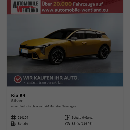
Kia K4
Silver
unverbindliche Lieferzeit: 4-6 Monate
Neuwagen
Fahrzeugnummer
214104
Getriebe
Schalt. 6-Gang
Kraftstoff
Benzin
Leistung
85 kW (116 PS)