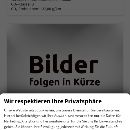
CO
-Klasse:
D
2
CO
-Emissionen:
132,00 g/km
2
Wir respektieren Ihre Privatsphäre
Unsere Website setzt Cookies ein, um unsere Dienste für Sie bereitzustellen.
Hierbei berücksichtigen wir Ihre Auswahl und verarbeiten nur die Daten für
Kia K4
Marketing, Analytics und Personalisierung, für die Sie uns Ihr Einverständnis
Comfort 1,0 T-GDI MHEV 48V DCT7 85KW
geben. Sie können Ihre Einwilligung jederzeit mit Wirkung für die Zukunft