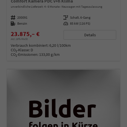
Comfort Kamera PDC v+h Klima
unverbindliche Lieferzeit: 4 - 6 Monate
Neuwagen mit Tageszulassung
Fahrzeugnummer
200091
Getriebe
Schalt. 6-Gang
Kraftstoff
Benzin
Leistung
85 kW (116 PS)
23.875,– €
Details
incl. 19% MwSt.
Verbrauch kombiniert:
6,20 l/100km
CO
-Klasse:
D
2
CO
-Emissionen:
133,00 g/km
2