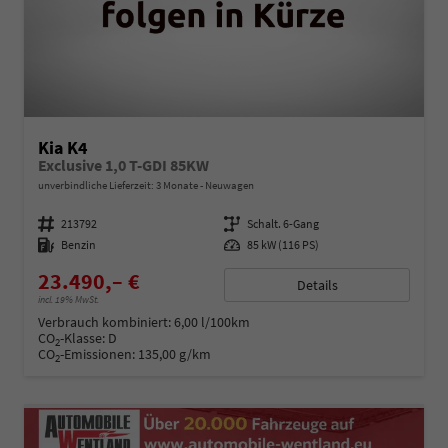
Kia K4
Exclusive 1,0 T-GDI 85KW
unverbindliche Lieferzeit:
3 Monate
Neuwagen
Fahrzeugnummer
213792
Getriebe
Schalt. 6-Gang
Kraftstoff
Benzin
Leistung
85 kW (116 PS)
23.490,– €
Details
incl. 19% MwSt.
Verbrauch kombiniert:
6,00 l/100km
CO
-Klasse:
D
2
CO
-Emissionen:
135,00 g/km
2