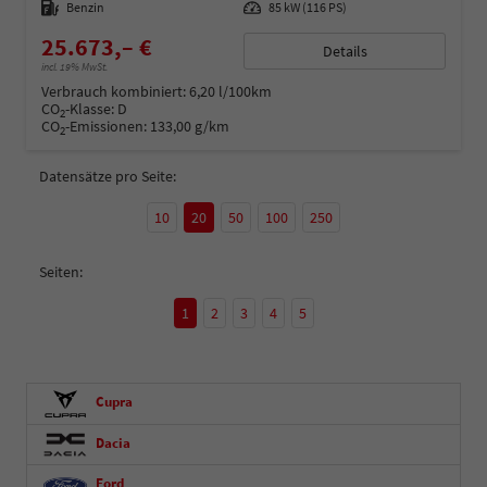
Kraftstoff
Benzin
Leistung
85 kW (116 PS)
25.673,– €
Details
incl. 19% MwSt.
Verbrauch kombiniert:
6,20 l/100km
CO
-Klasse:
D
2
CO
-Emissionen:
133,00 g/km
2
Datensätze pro Seite:
10
20
50
100
250
Seiten:
1
2
3
4
5
Cupra
Dacia
Ford