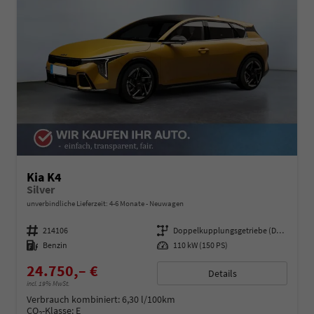
Kia K4
Silver
unverbindliche Lieferzeit: 4-6 Monate
Neuwagen
Fahrzeugnummer
214106
Getriebe
Doppelkupplungsgetriebe (DSG)
Kraftstoff
Benzin
Leistung
110 kW (150 PS)
24.750,– €
Details
incl. 19% MwSt.
Verbrauch kombiniert:
6,30 l/100km
CO
-Klasse:
E
2