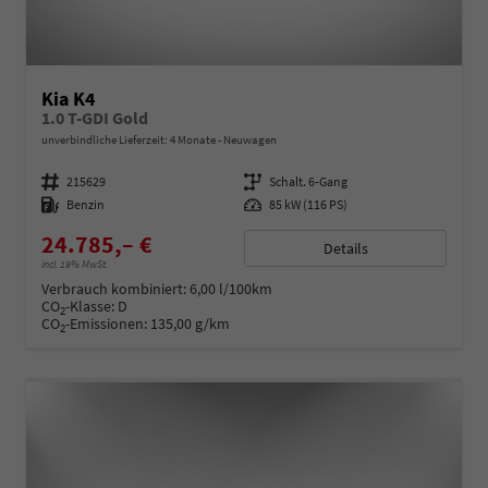
Kia K4
1.0 T-GDI Gold
unverbindliche Lieferzeit:
4 Monate
Neuwagen
Fahrzeugnummer
215629
Getriebe
Schalt. 6-Gang
Kraftstoff
Benzin
Leistung
85 kW (116 PS)
24.785,– €
Details
incl. 19% MwSt.
Verbrauch kombiniert:
6,00 l/100km
CO
-Klasse:
D
2
CO
-Emissionen:
135,00 g/km
2