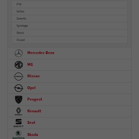
PV5
Seltos
Sorento
Sportage
Stonic
XCeed
Mercedes-Benz
MG
Nissan
Opel
Peugeot
Renault
Seat
Skoda