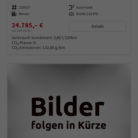
Fahrzeugnummer
215627
Getriebe
Automatik
Kraftstoff
Benzin
Leistung
85 kW (116 PS)
24.785,– €
Details
incl. 19% MwSt.
Verbrauch kombiniert:
5,80 l/100km
CO
-Klasse:
D
2
CO
-Emissionen:
132,00 g/km
2