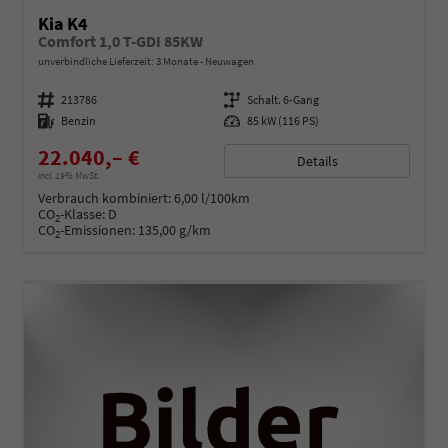
Kia K4
Comfort 1,0 T-GDI 85KW
unverbindliche Lieferzeit:
3 Monate
Neuwagen
Fahrzeugnummer
213786
Getriebe
Schalt. 6-Gang
Kraftstoff
Benzin
Leistung
85 kW (116 PS)
22.040,– €
Details
incl. 19% MwSt.
Verbrauch kombiniert:
6,00 l/100km
CO
-Klasse:
D
2
CO
-Emissionen:
135,00 g/km
2