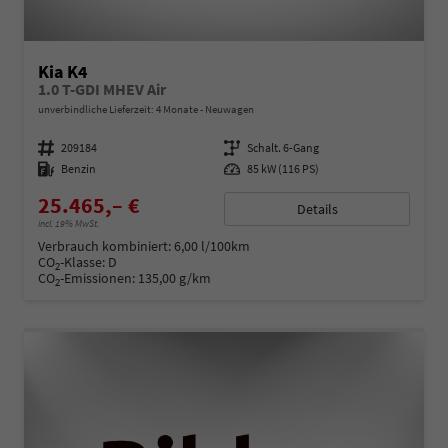
Kia K4
1.0 T-GDI MHEV Air
unverbindliche Lieferzeit:
4 Monate
Neuwagen
Fahrzeugnummer
209184
Getriebe
Schalt. 6-Gang
Kraftstoff
Benzin
Leistung
85 kW (116 PS)
25.465,– €
Details
incl. 19% MwSt.
Verbrauch kombiniert:
6,00 l/100km
CO
-Klasse:
D
2
CO
-Emissionen:
135,00 g/km
2