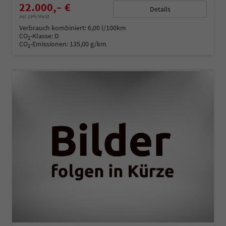
22.000,– €
Details
incl. 19% MwSt.
Verbrauch kombiniert:
6,00 l/100km
CO
-Klasse:
D
2
CO
-Emissionen:
135,00 g/km
2