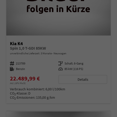
Kia K4
Spin 1,0 T-GDI 85KW
unverbindliche Lieferzeit:
3 Monate
Neuwagen
Fahrzeugnummer
213789
Getriebe
Schalt. 6-Gang
Kraftstoff
Benzin
Leistung
85 kW (116 PS)
22.489,99 €
Details
incl. 19% MwSt.
Verbrauch kombiniert:
6,00 l/100km
CO
-Klasse:
D
2
CO
-Emissionen:
135,00 g/km
2