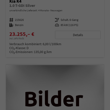
Kia K4
1.0 T-GDI Silver
unverbindliche Lieferzeit:
4 Monate
Neuwagen
Fahrzeugnummer
215626
Getriebe
Schalt. 6-Gang
Kraftstoff
Benzin
Leistung
85 kW (116 PS)
23.255,– €
Details
incl. 19% MwSt.
Verbrauch kombiniert:
6,00 l/100km
CO
-Klasse:
D
2
CO
-Emissionen:
135,00 g/km
2