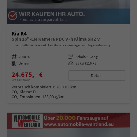
Kia K4
Spin 16"-LM Kamera PDC v+h Klima SHZ v
unverbindliche Lieferzeit: 4 - 6 Monate
Neuwagen mit Tageszulassung
Fahrzeugnummer
200074
Getriebe
Schalt. 6-Gang
Kraftstoff
Benzin
Leistung
85 kW (116 PS)
24.675,– €
Details
incl. 19% MwSt.
Verbrauch kombiniert:
6,20 l/100km
CO
-Klasse:
D
2
CO
-Emissionen:
133,00 g/km
2