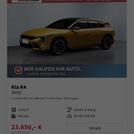
Kia K4
Gold
unverbindliche Lieferzeit: 4-6 Monate
Neuwagen
Fahrzeugnummer
214107
Getriebe
Schalt. 6-Gang
Kraftstoff
Benzin
Leistung
85 kW (116 PS)
23.650,– €
Details
incl. 19% MwSt.