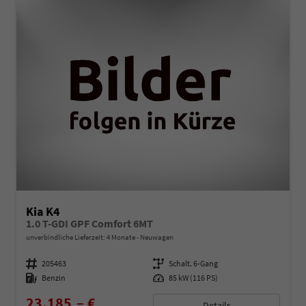
Kia K4
1.0 T-GDI GPF Comfort 6MT
unverbindliche Lieferzeit:
4 Monate
Neuwagen
Fahrzeugnummer
205463
Getriebe
Schalt. 6-Gang
Kraftstoff
Benzin
Leistung
85 kW (116 PS)
23.185,– €
Details