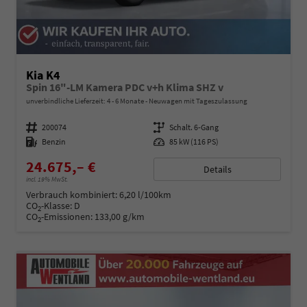
Kia K4
Spin 16"-LM Kamera PDC v+h Klima SHZ v
unverbindliche Lieferzeit: 4 - 6 Monate
Neuwagen mit Tageszulassung
Fahrzeugnummer
200074
Getriebe
Schalt. 6-Gang
Kraftstoff
Benzin
Leistung
85 kW (116 PS)
24.675,– €
Details
incl. 19% MwSt.
Verbrauch kombiniert:
6,20 l/100km
CO
-Klasse:
D
2
CO
-Emissionen:
133,00 g/km
2