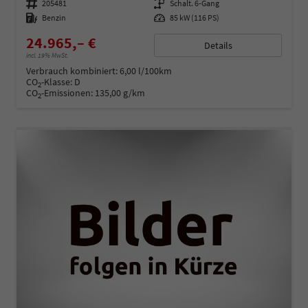
Fahrzeugnummer
205481
Getriebe
Schalt. 6-Gang
Kraftstoff
Benzin
Leistung
85 kW (116 PS)
24.965,– €
Details
incl. 19% MwSt.
Verbrauch kombiniert:
6,00 l/100km
CO
-Klasse:
D
2
CO
-Emissionen:
135,00 g/km
2