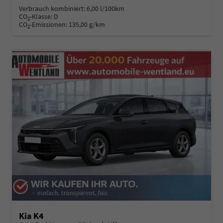
Verbrauch kombiniert:
6,00 l/100km
CO
-Klasse:
D
2
CO
-Emissionen:
135,00 g/km
2
Kia K4