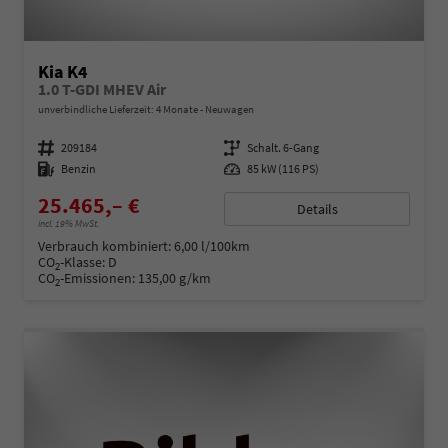
Kia K4
1.0 T-GDI MHEV Air
unverbindliche Lieferzeit:
4 Monate
Neuwagen
Fahrzeugnummer
209184
Getriebe
Schalt. 6-Gang
Kraftstoff
Benzin
Leistung
85 kW (116 PS)
25.465,– €
Details
incl. 19% MwSt.
Verbrauch kombiniert:
6,00 l/100km
CO
-Klasse:
D
2
CO
-Emissionen:
135,00 g/km
2