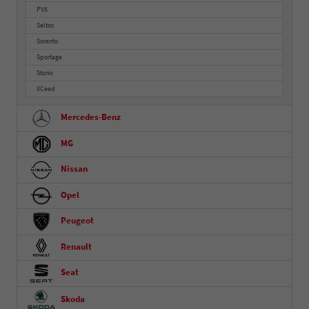
PV5
Seltos
Sorento
Sportage
Stonic
XCeed
Mercedes-Benz
MG
Nissan
Opel
Peugeot
Renault
Seat
Skoda