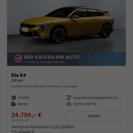
Kia K4
Silver
unverbindliche Lieferzeit: 4-6 Monate
Neuwagen
Fahrzeugnummer
214106
Getriebe
Doppelkupplungsgetriebe (DSG)
Kraftstoff
Benzin
Leistung
110 kW (150 PS)
24.750,– €
Details
incl. 19% MwSt.
Verbrauch kombiniert:
6,30 l/100km
CO
-Klasse:
E
2