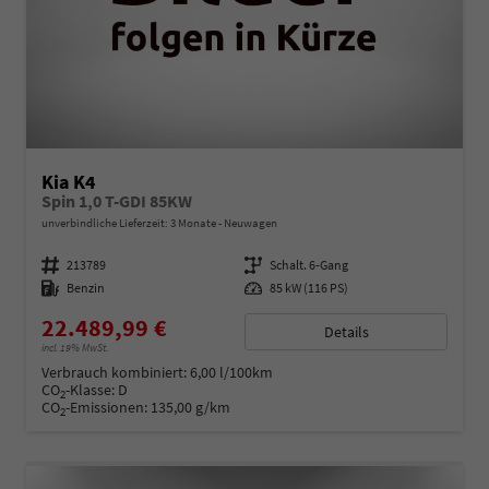
Kia K4
Spin 1,0 T-GDI 85KW
unverbindliche Lieferzeit:
3 Monate
Neuwagen
Fahrzeugnummer
213789
Getriebe
Schalt. 6-Gang
Kraftstoff
Benzin
Leistung
85 kW (116 PS)
22.489,99 €
Details
incl. 19% MwSt.
Verbrauch kombiniert:
6,00 l/100km
CO
-Klasse:
D
2
CO
-Emissionen:
135,00 g/km
2