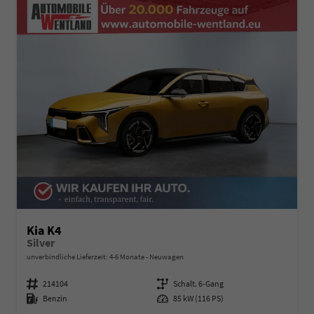
Kia K4
Silver
unverbindliche Lieferzeit: 4-6 Monate
Neuwagen
Fahrzeugnummer
214104
Getriebe
Schalt. 6-Gang
Kraftstoff
Benzin
Leistung
85 kW (116 PS)