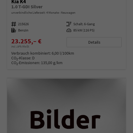
Kia K4
1.0 T-GDI Silver
unverbindliche Lieferzeit:
4 Monate
Neuwagen
Fahrzeugnummer
215626
Getriebe
Schalt. 6-Gang
Kraftstoff
Benzin
Leistung
85 kW (116 PS)
23.255,– €
Details
incl. 19% MwSt.
Verbrauch kombiniert:
6,00 l/100km
CO
-Klasse:
D
2
CO
-Emissionen:
135,00 g/km
2