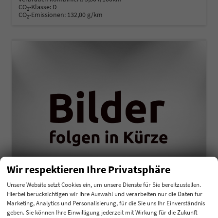
CO
-Klasse:
D
2
CO
-Emissionen:
132,00 g/km
2
Wir respektieren Ihre Privatsphäre
Unsere Website setzt Cookies ein, um unsere Dienste für Sie bereitzustellen.
Hierbei berücksichtigen wir Ihre Auswahl und verarbeiten nur die Daten für
Kia K4
Marketing, Analytics und Personalisierung, für die Sie uns Ihr Einverständnis
Comfort 1,0 T-GDI MHEV 48V DCT7 85KW
geben. Sie können Ihre Einwilligung jederzeit mit Wirkung für die Zukunft