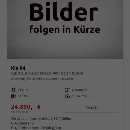
Kia K4
Spin 1,0 T-GDI MHEV 48V DCT7 85KW
unverbindliche Lieferzeit:
3 Monate
Neuwagen
Fahrzeugnummer
213790
Getriebe
Automatik
Kraftstoff
Benzin
Leistung
85 kW (116 PS)
24.890,– €
Details
incl. 19% MwSt.
Verbrauch kombiniert:
5,80 l/100km
CO
-Klasse:
D
2
CO
-Emissionen:
132,00 g/km
2