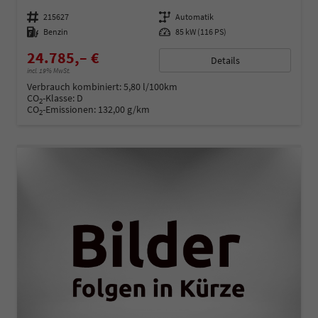
Fahrzeugnummer
215627
Getriebe
Automatik
Kraftstoff
Benzin
Leistung
85 kW (116 PS)
24.785,– €
Details
incl. 19% MwSt.
Verbrauch kombiniert:
5,80 l/100km
CO
-Klasse:
D
2
CO
-Emissionen:
132,00 g/km
2