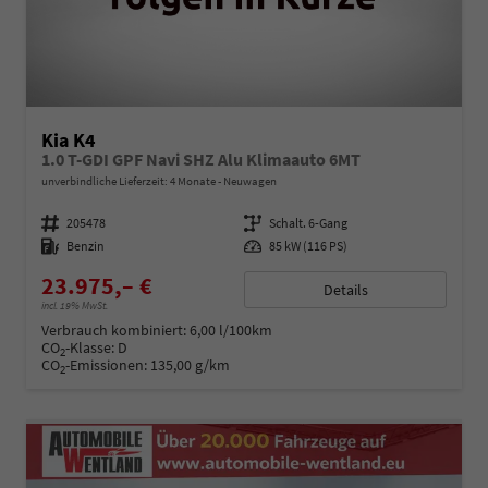
Kia K4
1.0 T-GDI GPF Navi SHZ Alu Klimaauto 6MT
unverbindliche Lieferzeit:
4 Monate
Neuwagen
Fahrzeugnummer
205478
Getriebe
Schalt. 6-Gang
Kraftstoff
Benzin
Leistung
85 kW (116 PS)
23.975,– €
Details
incl. 19% MwSt.
Verbrauch kombiniert:
6,00 l/100km
CO
-Klasse:
D
2
CO
-Emissionen:
135,00 g/km
2