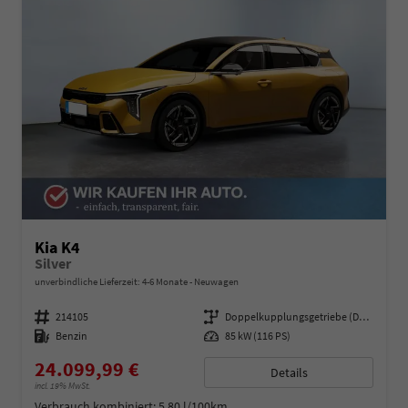
Kia K4
Silver
unverbindliche Lieferzeit: 4-6 Monate
Neuwagen
Fahrzeugnummer
214105
Getriebe
Doppelkupplungsgetriebe (DSG)
Kraftstoff
Benzin
Leistung
85 kW (116 PS)
24.099,99 €
Details
incl. 19% MwSt.
Verbrauch kombiniert:
5,80 l/100km