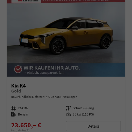
Kia K4
Gold
unverbindliche Lieferzeit: 4-6 Monate
Neuwagen
Fahrzeugnummer
214107
Getriebe
Schalt. 6-Gang
Kraftstoff
Benzin
Leistung
85 kW (116 PS)
23.650,– €
Details
incl. 19% MwSt.