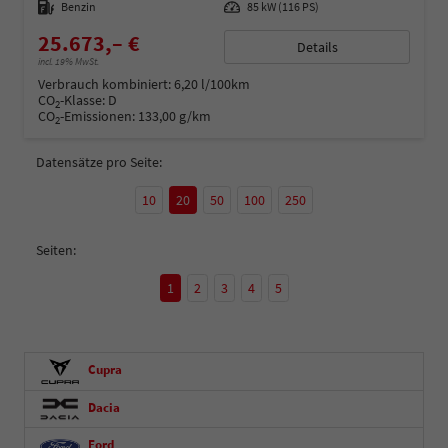
Kraftstoff
Benzin
Leistung
85 kW (116 PS)
25.673,– €
Details
incl. 19% MwSt.
Verbrauch kombiniert:
6,20 l/100km
CO
-Klasse:
D
2
CO
-Emissionen:
133,00 g/km
2
Datensätze pro Seite:
10
20
50
100
250
Seiten:
1
2
3
4
5
Cupra
Dacia
Ford