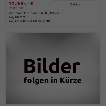
22.000,– €
Details
incl. 19% MwSt.
Verbrauch kombiniert:
6,00 l/100km
CO
-Klasse:
D
2
CO
-Emissionen:
135,00 g/km
2