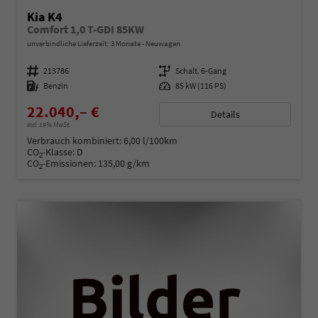
Kia K4
Comfort 1,0 T-GDI 85KW
unverbindliche Lieferzeit:
3 Monate
Neuwagen
Fahrzeugnummer
213786
Getriebe
Schalt. 6-Gang
Kraftstoff
Benzin
Leistung
85 kW (116 PS)
22.040,– €
Details
incl. 19% MwSt.
Verbrauch kombiniert:
6,00 l/100km
CO
-Klasse:
D
2
CO
-Emissionen:
135,00 g/km
2