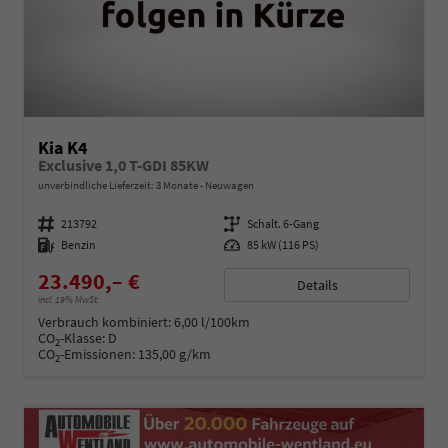
Kia K4
Exclusive 1,0 T-GDI 85KW
unverbindliche Lieferzeit:
3 Monate
Neuwagen
Fahrzeugnummer
213792
Getriebe
Schalt. 6-Gang
Kraftstoff
Benzin
Leistung
85 kW (116 PS)
23.490,– €
Details
incl. 19% MwSt.
Verbrauch kombiniert:
6,00 l/100km
CO
-Klasse:
D
2
CO
-Emissionen:
135,00 g/km
2