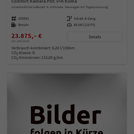
Comfort Kamera PDC v+h Klima
unverbindliche Lieferzeit: 4 - 6 Monate
Neuwagen mit Tageszulassung
Fahrzeugnummer
200091
Getriebe
Schalt. 6-Gang
Kraftstoff
Benzin
Leistung
85 kW (116 PS)
23.875,– €
Details
incl. 19% MwSt.
Verbrauch kombiniert:
6,20 l/100km
CO
-Klasse:
D
2
CO
-Emissionen:
133,00 g/km
2