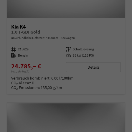
Kia K4
1.0 T-GDI Gold
unverbindliche Lieferzeit:
4 Monate
Neuwagen
Fahrzeugnummer
215629
Getriebe
Schalt. 6-Gang
Kraftstoff
Benzin
Leistung
85 kW (116 PS)
24.785,– €
Details
incl. 19% MwSt.
Verbrauch kombiniert:
6,00 l/100km
CO
-Klasse:
D
2
CO
-Emissionen:
135,00 g/km
2