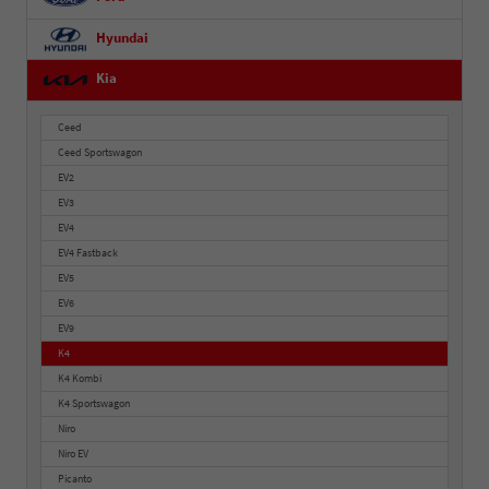
Hyundai
Kia
Ceed
Ceed Sportswagon
EV2
EV3
EV4
EV4 Fastback
EV5
EV6
EV9
K4
K4 Kombi
K4 Sportswagon
Niro
Niro EV
Picanto