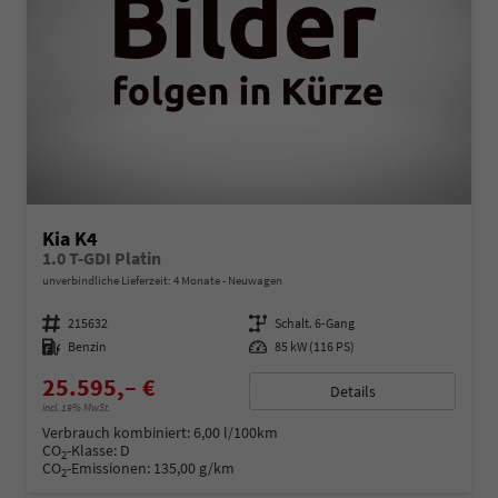
Kia K4
1.0 T-GDI Platin
unverbindliche Lieferzeit:
4 Monate
Neuwagen
Fahrzeugnummer
215632
Getriebe
Schalt. 6-Gang
Kraftstoff
Benzin
Leistung
85 kW (116 PS)
25.595,– €
Details
incl. 19% MwSt.
Verbrauch kombiniert:
6,00 l/100km
CO
-Klasse:
D
2
CO
-Emissionen:
135,00 g/km
2