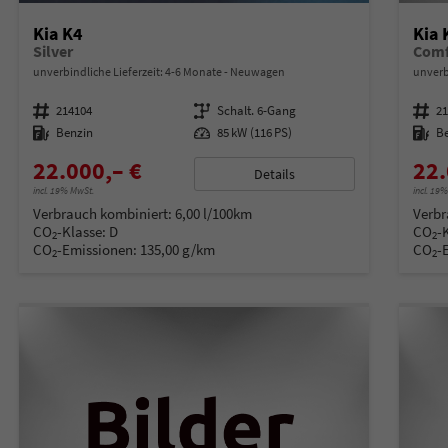
Kia K4
Kia 
Silver
Comf
unverbindliche Lieferzeit: 4-6 Monate
Neuwagen
unverb
Fahrzeugnummer
214104
Getriebe
Schalt. 6-Gang
Fahrzeugnummer
2
Kraftstoff
Benzin
Leistung
85 kW (116 PS)
Kraftstoff
B
22.000,– €
22.
Details
incl. 19% MwSt.
incl. 19
Verbrauch kombiniert:
6,00 l/100km
Verbr
CO
-Klasse:
D
CO
-
2
2
CO
-Emissionen:
135,00 g/km
CO
-
2
2