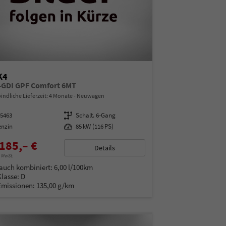
K4
T-GDI GPF Comfort 6MT
indliche Lieferzeit:
4 Monate
Neuwagen
05463
Getriebe
Schalt. 6-Gang
enzin
Leistung
85 kW (116 PS)
185,– €
Details
% MwSt.
auch kombiniert:
6,00 l/100km
Klasse:
D
Emissionen:
135,00 g/km