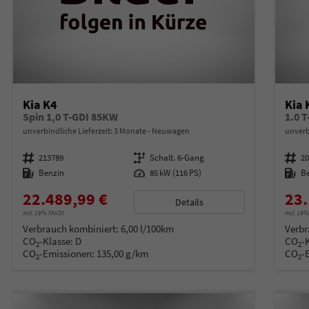
Kia K4
Kia 
Spin 1,0 T-GDI 85KW
1.0 
unverbindliche Lieferzeit:
3 Monate
Neuwagen
unverb
Fahrzeugnummer
213789
Getriebe
Schalt. 6-Gang
Fahrzeugnummer
2
Kraftstoff
Benzin
Leistung
85 kW (116 PS)
Kraftstoff
B
22.489,99 €
23.
Details
incl. 19% MwSt.
incl. 19
Verbrauch kombiniert:
6,00 l/100km
Verbr
CO
-Klasse:
D
CO
-
2
2
CO
-Emissionen:
135,00 g/km
CO
-
2
2