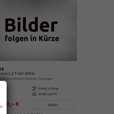
K4
usive 1,0 T-GDI 85KW
indliche Lieferzeit:
3 Monate
Neuwagen
13792
Getriebe
Schalt. 6-Gang
enzin
Leistung
85 kW (116 PS)
.
490,– €
Details
is
% MwSt.