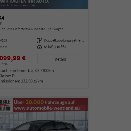
K4
r
indliche Lieferzeit: 4-6 Monate
Neuwagen
14105
Getriebe
Doppelkupplungsgetriebe (DSG)
enzin
Leistung
85 kW (116 PS)
099,99 €
Details
% MwSt.
auch kombiniert:
5,80 l/100km
Klasse:
D
Emissionen:
132,00 g/km