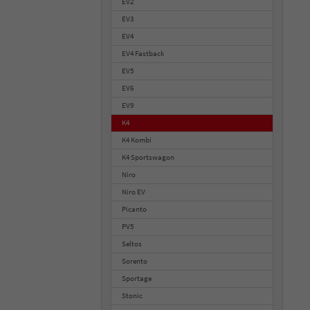
EV2
EV3
EV4
EV4 Fastback
EV5
EV6
EV9
K4
K4 Kombi
K4 Sportswagon
Niro
Niro EV
Picanto
PV5
Seltos
Sorento
Sportage
Stonic