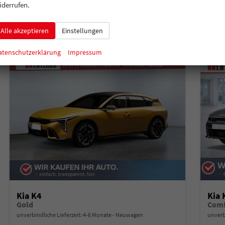
Verbrauch kombiniert:
6,00 l/100km
Verbr
iderrufen.
CO
-Klasse:
D
CO
-
2
2
CO
-Emissionen:
135,00 g/km
CO
-
2
2
Alle akzeptieren
Einstellungen
atenschutzerklärung
Impressum
Kia K4
Kia 
Gold
Comf
unverbindliche Lieferzeit: 4-6 Monate
Neuwagen
unverb