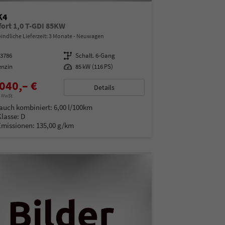
K4
ort 1,0 T-GDI 85KW
indliche Lieferzeit:
3 Monate
Neuwagen
13786
Getriebe
Schalt. 6-Gang
enzin
Leistung
85 kW (116 PS)
040,– €
Details
% MwSt.
auch kombiniert:
6,00 l/100km
Klasse:
D
Emissionen:
135,00 g/km