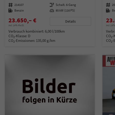
Fahrzeugnummer
214107
Getriebe
Schalt. 6-Gang
Fahrzeugnummer
2
Kraftstoff
Benzin
Leistung
85 kW (116 PS)
Kraftstoff
B
23.650,– €
23.
Details
incl. 19% MwSt.
incl. 19
Verbrauch kombiniert:
6,00 l/100km
Verbr
CO
-Klasse:
D
CO
-
2
2
CO
-Emissionen:
135,00 g/km
CO
-
2
2