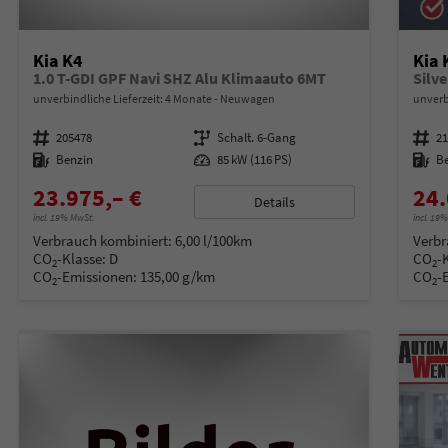
Kia K4
Kia 
1.0 T-GDI GPF Navi SHZ Alu Klimaauto 6MT
Silve
unverbindliche Lieferzeit:
4 Monate
Neuwagen
unverb
Fahrzeugnummer
205478
Getriebe
Schalt. 6-Gang
Fahrzeugnummer
2
Kraftstoff
Benzin
Leistung
85 kW (116 PS)
Kraftstoff
B
23.975,– €
24.
Details
incl. 19% MwSt.
incl. 19
Verbrauch kombiniert:
6,00 l/100km
Verbr
CO
-Klasse:
D
CO
-
2
2
CO
-Emissionen:
135,00 g/km
CO
-
2
2