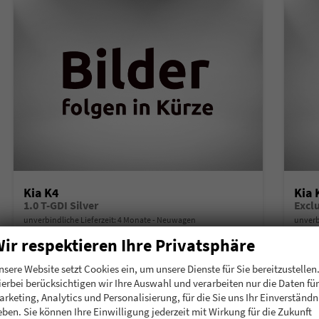
Kia K4
Kia 
1.0 T-GDI Silver
Excl
unverbindliche Lieferzeit:
4 Monate
Neuwagen
unverb
ir respektieren Ihre Privatsphäre
Fahrzeugnummer
215626
Getriebe
Schalt. 6-Gang
Fahrzeugnummer
2
Kraftstoff
Benzin
Leistung
85 kW (116 PS)
Kraftstoff
B
nsere Website setzt Cookies ein, um unsere Dienste für Sie bereitzustellen
ierbei berücksichtigen wir Ihre Auswahl und verarbeiten nur die Daten für
23.255,– €
23.
Details
arketing, Analytics und Personalisierung, für die Sie uns Ihr Einverständn
incl. 19% MwSt.
incl. 19
eben. Sie können Ihre Einwilligung jederzeit mit Wirkung für die Zukunft