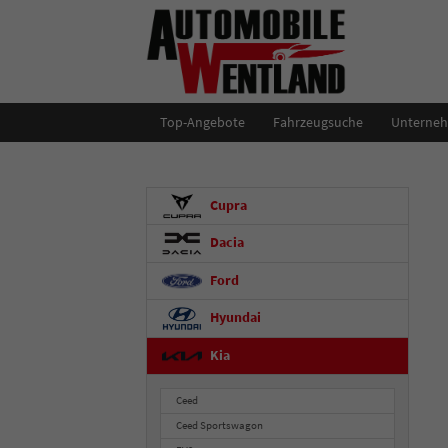
Top-Angebote
Fahrzeugsuche
Unterne
Cupra
Dacia
Ford
Hyundai
Kia
Ceed
Ceed Sportswagon