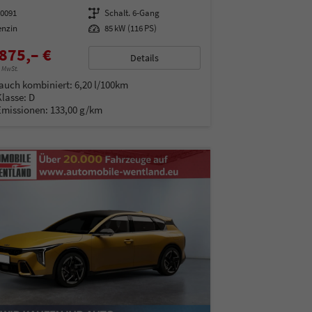
00091
Getriebe
Schalt. 6-Gang
enzin
Leistung
85 kW (116 PS)
875,– €
Details
% MwSt.
auch kombiniert:
6,20 l/100km
Klasse:
D
Emissionen:
133,00 g/km