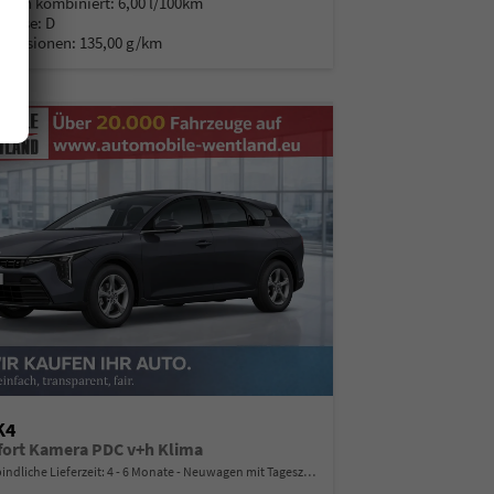
auch kombiniert:
6,00 l/100km
Klasse:
D
Emissionen:
135,00 g/km
K4
ort Kamera PDC v+h Klima
indliche Lieferzeit: 4 - 6 Monate
Neuwagen mit Tageszulassung