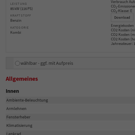
Verbrauch Aut
LEISTUNG
CO
-Emissione
2
85 kW (116 PS)
CO
-Klasse:
E
2
KRAFTSTOFF
Download
Benzin
Energiekosten 
KATEGORIE
CO2 Kosten (ni
Kombi
CO2 Kosten (mi
CO2 Kosten (h
Jahressteuer:
1
wählbar - ggf. mit Aufpreis
Allgemeines
Innen
Ambiente-Beleuchtung
Armlehnen
Fensterheber
Klimatisierung
Lenkrad