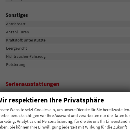
Sonstiges
Antriebsart
Anzahl Türen
Kraftstoff: unterstützte
Leergewicht
Nichtraucher-Fahrzeug
Polsterung
Serienausstattungen
Innen
ir respektieren Ihre Privatsphäre
Fahrersitz elektrisch verstellbar
nsere Website setzt Cookies ein, um unsere Dienste für Sie bereitzustellen
Lenkrad beheizbar
ierbei berücksichtigen wir Ihre Auswahl und verarbeiten nur die Daten für
Ambientebeleuchtung
arketing, Analytics und Personalisierung, für die Sie uns Ihr Einverständn
eben. Sie können Ihre Einwilligung jederzeit mit Wirkung für die Zukunft