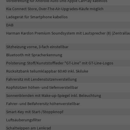
Vorbereitung für Android Auto und Apple CarPlay kabellos
Kia Connect Store, Over-The-Air-Upgrades-Käufe möglich
Ladegerät für Smartphone kabellos
DAB
Harman Kardon Premium Soundsystem mit Lautsprecher (8) (Zentrallau
Sitzheizung vorne, 3-fach einstellbar
Bluetooth mit Spracherkennung
Polsterung: Stoff/Kunststoffleder "GT-Line" mit GT-Line-Logos
Rücksitzbank teilumklappbar 60:40 inkl. Skiluke
Fahrersitz mit Lendenstützenverstellung
Kopfstützen höhen- und tiefenverstellbar
Sonnenblenden mit Make-up-Spiegel inkl. Beleuchtung
Fahrer- und Beifahrersitz höhenverstellbar
Smart-Key mit Start-/Stoppknopf
Luftsäuberungsfilter
Schaltwippen am Lenkrad