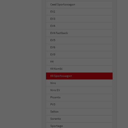
Ceed Sportswagon
EV2
EV3
EV4
EV4 Fastback
EV5
EV6
EV9
K4
K4 Kombi
K4 Sportswagon
Niro
Niro EV
Picanto
PV5
Seltos
Sorento
Sportage