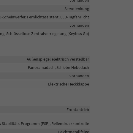
vorhanden
Servolenkung
D-Scheinwerfer, Fernlichtassistent, LED-Tagfahrlicht
vorhanden
ng, Schlüssellose Zentralverriegelung (Keyless Go)
Außenspiegel elektrisch verstellbar
Panoramadach, Schiebe-Hebedach
vorhanden
Elektrische Heckklappe
Frontantrieb
s Stabilitäts-Programm (ESP), Reifendruckkontrolle
Leichtmetallfelge