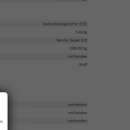
Verbrennungsmotor (ICE)
5-türig
Benzin, Super E10
1505.00 kg
vorhanden
Stoff
vorhanden
.
vorhanden
vorhanden
is