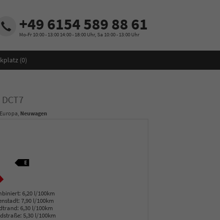
+49 6154 589 88 61
Mo-Fr 10:00 - 13:00 14:00 - 18:00 Uhr, Sa 10:00 - 13:00 Uhr
kplatz (
0
)
e DCT7
 Europa,
Neuwagen
biniert:
6,20 l/100km
enstadt:
7,90 l/100km
dtrand:
6,30 l/100km
dstraße:
5,30 l/100km