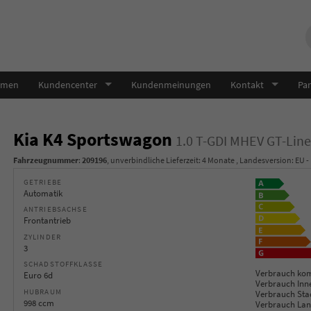
hmen
Kundencenter
Kundenmeinungen
Kontakt
Par
Kia K4 Sportswagon
1.0 T-GDI MHEV GT-Lin
Fahrzeugnummer
:
209196
, unverbindliche Lieferzeit:
4 Monate
, Landesversion: EU -
GETRIEBE
Automatik
ANTRIEBSACHSE
Frontantrieb
ZYLINDER
3
SCHADSTOFFKLASSE
Verbrauch kom
Euro 6d
Verbrauch Inn
HUBRAUM
Verbrauch Sta
998 ccm
Verbrauch Lan