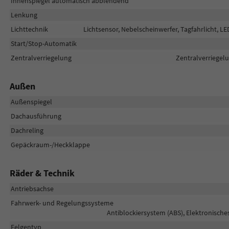
Innenspiegel automatisch abblendend
Lenkung
Lichttechnik
Lichtsensor, Nebelscheinwerfer, Tagfahrlicht, LE
Start/Stop-Automatik
Zentralverriegelung
Zentralverriegelu
Außen
Außenspiegel
Dachausführung
Dachreling
Gepäckraum-/Heckklappe
Räder & Technik
Antriebsachse
Fahrwerk- und Regelungssysteme
Antiblockiersystem (ABS), Elektronische
Felgentyp