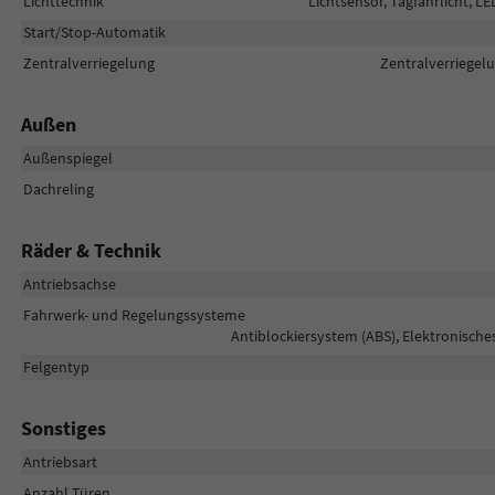
Lichttechnik
Lichtsensor, Tagfahrlicht, LE
Start/Stop-Automatik
Zentralverriegelung
Zentralverriegelu
Außen
Außenspiegel
Dachreling
Räder & Technik
Antriebsachse
Fahrwerk- und Regelungssysteme
Antiblockiersystem (ABS), Elektronische
Felgentyp
Sonstiges
Antriebsart
Anzahl Türen