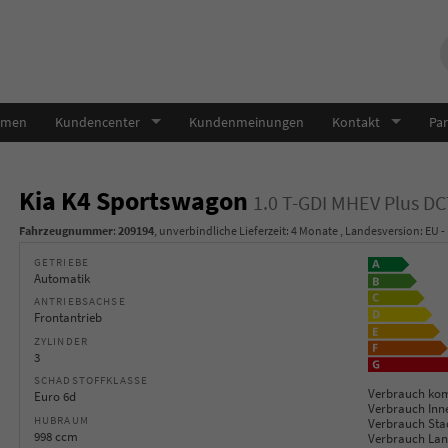
hmen
Kundencenter
Kundenmeinungen
Kontakt
Par
Kia K4 Sportswagon
1.0 T-GDI MHEV Plus D
Fahrzeugnummer
:
209194
, unverbindliche Lieferzeit:
4 Monate
, Landesversion: EU -
GETRIEBE
Automatik
ANTRIEBSACHSE
Frontantrieb
ZYLINDER
3
SCHADSTOFFKLASSE
Verbrauch kom
Euro 6d
Verbrauch Inn
HUBRAUM
Verbrauch Sta
998 ccm
Verbrauch Lan