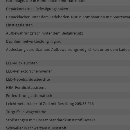
Hutablage. Nur in Kombination mit Hatchback
Gepäcknetz inkl. Befestigungshaken
Gepäckfächer unter dem Ladeboden. Nur in Kombination mit Sportswa
Einstiegsleisten
Aufbewahrungsfach hinter dem Beifahrersitz
Dachhimmelverkleidung in grau
Abdeckung aurollbar und Aufbewahrungsmöglichkeit unter dem Ladeb
LED-Rückleuchten
LED-Reflektorscheinwerfer
LED-Nebelschlussleuchte
HBA. Fernlichtassistent
Entfeuchtung automatisch
Leichtmetallräder 16 Zoll mit Bereifung 205/55 R16
Türgriffe in Wagenfarbe
Stoßstangen mit Einsatz Standardkunststoff-Details
Schweller in schwarzem Kunststoff