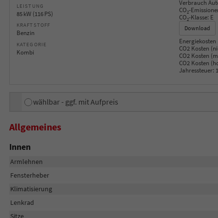
Verbrauch Aut
LEISTUNG
CO
-Emissione
2
85 kW (116 PS)
CO
-Klasse:
E
2
KRAFTSTOFF
Download
Benzin
Energiekosten 
KATEGORIE
CO2 Kosten (ni
Kombi
CO2 Kosten (mi
CO2 Kosten (h
Jahressteuer:
1
wählbar - ggf. mit Aufpreis
Allgemeines
Innen
Armlehnen
Fensterheber
Klimatisierung
Lenkrad
Sitze