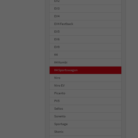
EV2
EV3
EV4
EV4 Fastback
EV5
EV6
EV9
K4
K4 Kombi
K4 Sportswagon
Niro
Niro EV
Picanto
PV5
Seltos
Sorento
Sportage
Stonic