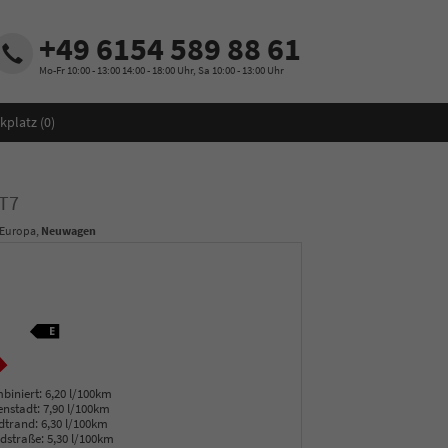
+49 6154 589 88 61
Mo-Fr 10:00 - 13:00 14:00 - 18:00 Uhr, Sa 10:00 - 13:00 Uhr
kplatz (
0
)
CT7
 Europa,
Neuwagen
biniert:
6,20 l/100km
enstadt:
7,90 l/100km
dtrand:
6,30 l/100km
dstraße:
5,30 l/100km