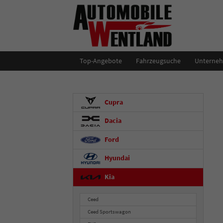
Top-Angebote
Fahrzeugsuche
Unterne
Cupra
Dacia
Ford
Hyundai
Kia
Ceed
Ceed Sportswagon