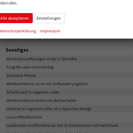
iderrufen.
Fahrer- und Beifahrerairbag
Alle akzeptieren
Einstellungen
Außen
atenschutzerklärung
Impressum
Colorverglasung
Sonstiges
Ventilationsöffnungen in der 2. Sitzreihe
Türgriffe satin-chromfarbig
Standard-Pedale
Mittelarmlehne vorne mit Aufbewahrungsfach
Schaltknauf in veganem Leder
Mittelarmlehne hinten mit Becherhalter
Lenkrad in veganem Leder im 2-Speichen-Design
Luxus-Mittelkonsole
Ladeboden multifunktional. Nur in Kombination mit Hatchback