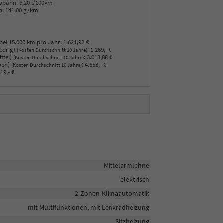
obahn:
6,20 l/100km
n:
141,00 g/km
bei 15.000 km pro Jahr:
1.621,92 €
edrig)
:
1.269,- €
(Kosten Durchschnitt 10 Jahre)
ttel)
:
3.013,88 €
(Kosten Durchschnitt 10 Jahre)
och)
:
4.653,- €
(Kosten Durchschnitt 10 Jahre)
19,- €
Mittelarmlehne
elektrisch
2-Zonen-Klimaautomatik
mit Multifunktionen, mit Lenkradheizung
Sitzheizung