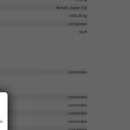
Benzin, Super E10
1505.00 kg
vorhanden
Stoff
vorhanden
vorhanden
vorhanden
.
vorhanden
is
vorhanden
vorhanden