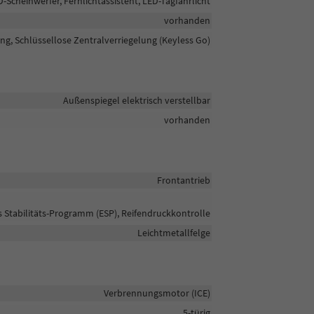
D-Scheinwerfer, Fernlichtassistent, LED-Tagfahrlicht
vorhanden
ng, Schlüssellose Zentralverriegelung (Keyless Go)
Außenspiegel elektrisch verstellbar
vorhanden
Frontantrieb
s Stabilitäts-Programm (ESP), Reifendruckkontrolle
Leichtmetallfelge
Verbrennungsmotor (ICE)
5-türig