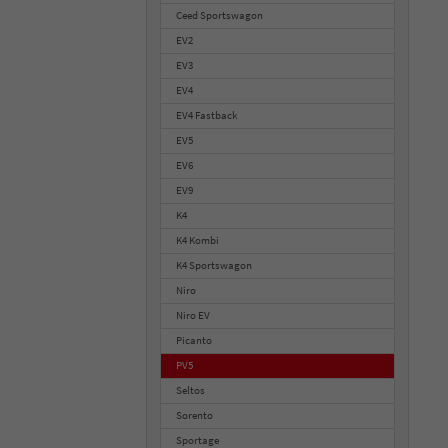
Ceed Sportswagon
EV2
EV3
EV4
EV4 Fastback
EV5
EV6
EV9
K4
K4 Kombi
K4 Sportswagon
Niro
Niro EV
Picanto
PV5
Seltos
Sorento
Sportage