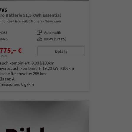
PV5
ro Batterie 51,5 kWh Essential
indliche Lieferzeit:
6 Monate
Neuwagen
14985
Getriebe
Automatik
ektro
Leistung
89 kW (121 PS)
775,– €
Details
% MwSt.
auch kombiniert:
0,00 l/100km
verbrauch kombiniert:
19,20 kWh/100km
rische Reichweite:
295 km
Klasse:
A
Emissionen:
0 g/km