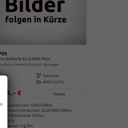
PV5
tro Batterie 51,5 kWh Plus
indliche Lieferzeit:
6 Monate
Neuwagen
14986
Getriebe
Automatik
ektro
Leistung
89 kW (121 PS)
675,– €
.
Details
% MwSt.
is
auch kombiniert:
0,00 l/100km
verbrauch kombiniert:
19,20 kWh/100km
rische Reichweite:
295 km
Klasse:
A
Emissionen:
0 g/km