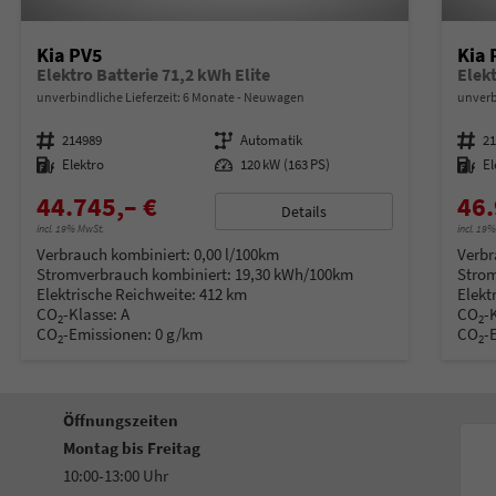
Kia PV5
Kia 
Elektro Batterie 71,2 kWh Elite
Elekt
unverbindliche Lieferzeit:
6 Monate
Neuwagen
unverb
Fahrzeugnummer
214989
Getriebe
Automatik
Fahrzeugnummer
2
Kraftstoff
Elektro
Leistung
120 kW (163 PS)
Kraftstoff
El
44.745,– €
46.
Details
incl. 19% MwSt.
incl. 19
Verbrauch kombiniert:
0,00 l/100km
Verbr
Stromverbrauch kombiniert:
19,30 kWh/100km
Strom
Elektrische Reichweite:
412 km
Elekt
CO
-Klasse:
A
CO
-
2
2
CO
-Emissionen:
0 g/km
CO
-
2
2
Öffnungszeiten
Montag bis Freitag
10:00-13:00 Uhr