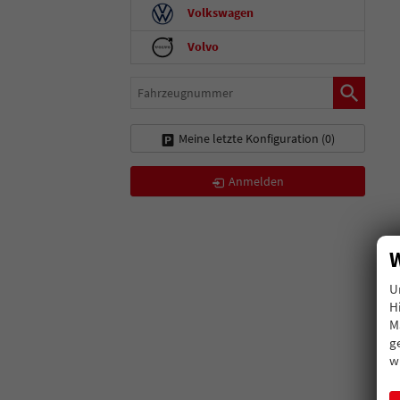
Volkswagen
Volvo
Fahrzeugnummer
Meine letzte Konfiguration (
0
)
Anmelden
W
U
H
M
g
w