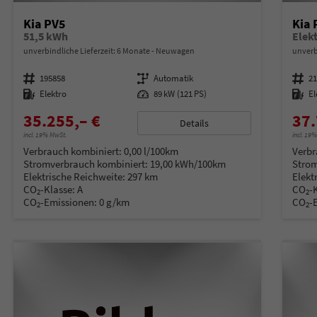
Kia PV5
Kia 
51,5 kWh
Elekt
unverbindliche Lieferzeit:
6 Monate
Neuwagen
unverb
Fahrzeugnummer
195858
Getriebe
Automatik
Fahrzeugnummer
2
Kraftstoff
Elektro
Leistung
89 kW (121 PS)
Kraftstoff
El
35.255,– €
37.
Details
incl. 19% MwSt.
incl. 19
Verbrauch kombiniert:
0,00 l/100km
Verbr
Stromverbrauch kombiniert:
19,00 kWh/100km
Strom
Elektrische Reichweite:
297 km
Elekt
CO
-Klasse:
A
CO
-
2
2
CO
-Emissionen:
0 g/km
CO
-
2
2