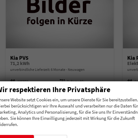
Kia PV5
Kia 
71,2 kWh
Elek
unverbindliche Lieferzeit:
6 Monate
Neuwagen
unverb
Fahrzeugnummer
195859
Getriebe
Automatik
Fahrzeugnummer
2
ir respektieren Ihre Privatsphäre
Kraftstoff
Elektro
Leistung
120 kW (163 PS)
Kraftstoff
El
38.195,– €
38.
nsere Website setzt Cookies ein, um unsere Dienste für Sie bereitzustellen
Details
ierbei berücksichtigen wir Ihre Auswahl und verarbeiten nur die Daten für
incl. 19% MwSt.
incl. 19
arketing, Analytics und Personalisierung, für die Sie uns Ihr Einverständn
Verbrauch kombiniert:
0,00 l/100km
Verbr
eben. Sie können Ihre Einwilligung jederzeit mit Wirkung für die Zukunft
Stromverbrauch kombiniert:
19,10 kWh/100km
Strom
iderrufen.
Elektrische Reichweite:
416 km
Elekt
CO
-Klasse:
A
CO
-
2
2
CO
-Emissionen:
0 g/km
CO
-
2
2