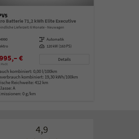
PV5
ro Batterie 71,2 kWh Elite Executive
indliche Lieferzeit:
6 Monate
Neuwagen
14990
Getriebe
Automatik
ektro
Leistung
120 kW (163 PS)
995,– €
Details
% MwSt.
auch kombiniert:
0,00 l/100km
verbrauch kombiniert:
19,30 kWh/100km
rische Reichweite:
412 km
Klasse:
A
Emissionen:
0 g/km
4,9