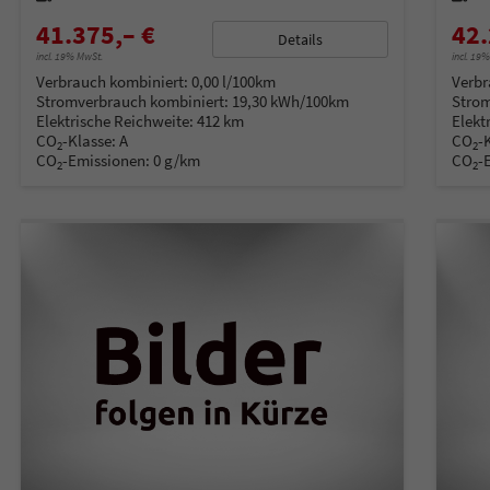
41.375,– €
42.
Details
incl. 19% MwSt.
incl. 19
Verbrauch kombiniert:
0,00 l/100km
Verbr
Stromverbrauch kombiniert:
19,30 kWh/100km
Strom
Elektrische Reichweite:
412 km
Elekt
CO
-Klasse:
A
CO
-
2
2
CO
-Emissionen:
0 g/km
CO
-
2
2