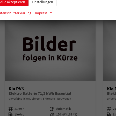
Alle akzeptieren
Einstellungen
atenschutzerklärung
Impressum
Kia PV5
Kia 
Elektro Batterie 71,2 kWh Essential
Elek
unverbindliche Lieferzeit:
6 Monate
Neuwagen
unverb
Fahrzeugnummer
214987
Getriebe
Automatik
Fahrzeugnummer
2
Kraftstoff
Elektro
Leistung
120 kW (163 PS)
Kraftstoff
El