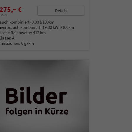
275,– €
Details
% MwSt.
auch kombiniert:
0,00 l/100km
verbrauch kombiniert:
19,30 kWh/100km
rische Reichweite:
412 km
Klasse:
A
Emissionen:
0 g/km