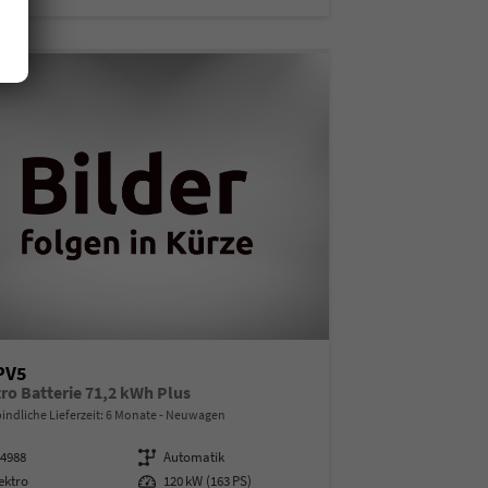
PV5
tro Batterie 71,2 kWh Plus
indliche Lieferzeit:
6 Monate
Neuwagen
14988
Getriebe
Automatik
ektro
Leistung
120 kW (163 PS)