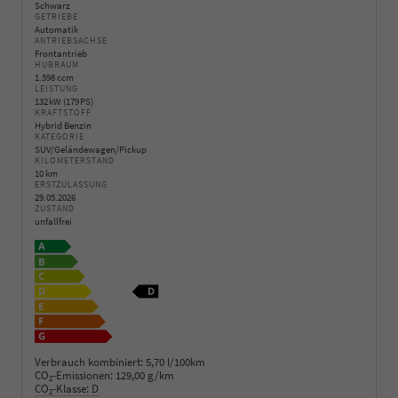
Schwarz
GETRIEBE
Automatik
ANTRIEBSACHSE
Frontantrieb
HUBRAUM
1.598 ccm
LEISTUNG
132 kW (179 PS)
KRAFTSTOFF
Hybrid Benzin
KATEGORIE
SUV/Geländewagen/Pickup
KILOMETERSTAND
10 km
ERSTZULASSUNG
29.05.2026
ZUSTAND
unfallfrei
Verbrauch kombiniert:
5,70 l/100km
CO
-Emissionen:
129,00 g/km
2
CO
-Klasse:
D
2