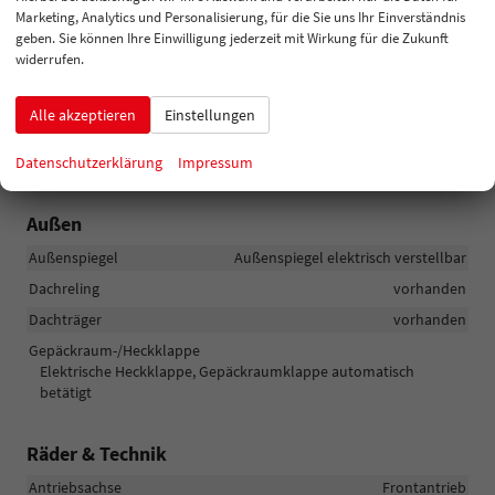
Marketing, Analytics und Personalisierung, für die Sie uns Ihr Einverständnis
Lenkung
Servolenkung
geben. Sie können Ihre Einwilligung jederzeit mit Wirkung für die Zukunft
Lichttechnik
widerrufen.
Lichtsensor, Nebelscheinwerfer, Tagfahrlicht, LED-Scheinwerfer,
Fernlichtassistent, LED-Tagfahrlicht, Voll-LED Scheinwerfer
Alle akzeptieren
Einstellungen
Start/Stop-Automatik
vorhanden
Datenschutzerklärung
Impressum
Zentralverriegelung
Zentralverriegelung
Außen
Außenspiegel
Außenspiegel elektrisch verstellbar
Dachreling
vorhanden
Dachträger
vorhanden
Gepäckraum-/Heckklappe
Elektrische Heckklappe, Gepäckraumklappe automatisch
betätigt
Räder & Technik
Antriebsachse
Frontantrieb