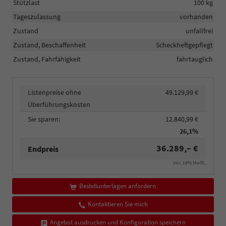
Stützlast
100 kg
Tageszulassung
vorhanden
Zustand
unfallfrei
Zustand, Beschaffenheit
Scheckheftgepflegt
Zustand, Fahrfähigkeit
fahrtauglich
Listenpreise ohne
49.129,99 €
Überführungskosten
Sie sparen:
12.840,99 €
26,1%
36.289,– €
Endpreis
incl. 19% MwSt.,
Bestellunterlagen anfordern
Kontaktieren Sie mich
Angebot ausdrucken und Konfiguration speichern