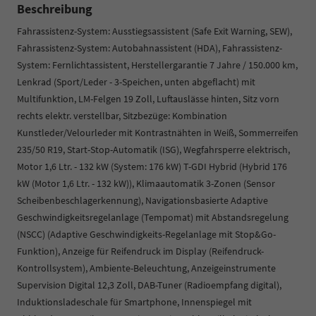
Beschreibung
Fahrassistenz-System: Ausstiegsassistent (Safe Exit Warning, SEW),
Fahrassistenz-System: Autobahnassistent (HDA), Fahrassistenz-
System: Fernlichtassistent, Herstellergarantie 7 Jahre / 150.000 km,
Lenkrad (Sport/Leder - 3-Speichen, unten abgeflacht) mit
Multifunktion, LM-Felgen 19 Zoll, Luftauslässe hinten, Sitz vorn
rechts elektr. verstellbar, Sitzbezüge: Kombination
Kunstleder/Velourleder mit Kontrastnähten in Weiß, Sommerreifen
235/50 R19, Start-Stop-Automatik (ISG), Wegfahrsperre elektrisch,
Motor 1,6 Ltr. - 132 kW (System: 176 kW) T-GDI Hybrid (Hybrid 176
kW (Motor 1,6 Ltr. - 132 kW)), Klimaautomatik 3-Zonen (Sensor
Scheibenbeschlagerkennung), Navigationsbasierte Adaptive
Geschwindigkeitsregelanlage (Tempomat) mit Abstandsregelung
(NSCC) (Adaptive Geschwindigkeits-Regelanlage mit Stop&Go-
Funktion), Anzeige für Reifendruck im Display (Reifendruck-
Kontrollsystem), Ambiente-Beleuchtung, Anzeigeinstrumente
Supervision Digital 12,3 Zoll, DAB-Tuner (Radioempfang digital),
Induktionsladeschale für Smartphone, Innenspiegel mit