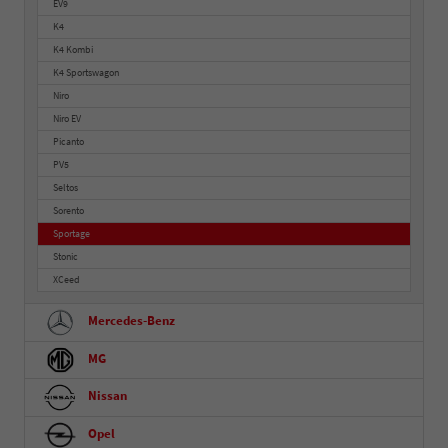
EV9
K4
K4 Kombi
K4 Sportswagon
Niro
Niro EV
Picanto
PV5
Seltos
Sorento
Sportage
Stonic
XCeed
Mercedes-Benz
MG
Nissan
Opel