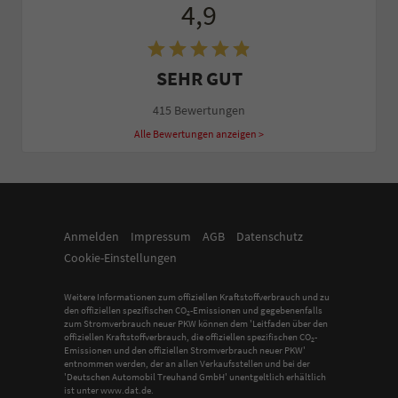
4,9
SEHR GUT
415 Bewertungen
Alle Bewertungen anzeigen >
Anmelden
Impressum
AGB
Datenschutz
Cookie-Einstellungen
Weitere Informationen zum offiziellen Kraftstoffverbrauch und zu
den offiziellen spezifischen CO
-Emissionen und gegebenenfalls
2
zum Stromverbrauch neuer PKW können dem 'Leitfaden über den
offiziellen Kraftstoffverbrauch, die offiziellen spezifischen CO
-
2
Emissionen und den offiziellen Stromverbrauch neuer PKW'
entnommen werden, der an allen Verkaufsstellen und bei der
'Deutschen Automobil Treuhand GmbH' unentgeltlich erhältlich
ist unter www.dat.de.