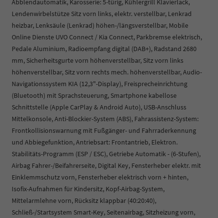
Abblendautomatik, Karosserie: 5-türig, Kühlergrill Klavierlack,
Lendenwirbelstütze Sitz vorn links, elektr. verstellbar, Lenkrad
heizbar, Lenksäule (Lenkrad) höhen-/längsverstellbar, Mobile
Online Dienste UVO Connect / Kia Connect, Parkbremse elektrisch,
Pedale Aluminium, Radioempfang digital (DAB+), Radstand 2680
mm, Sicherheitsgurte vorn höhenverstellbar, Sitz vorn links
höhenverstellbar, Sitz vorn rechts mech. höhenverstellbar, Audio-
Navigationssystem KIA (12,3"-Display), Freisprecheinrichtung
(Bluetooth) mit Sprachsteuerung, Smartphone kabellose
Schnittstelle (Apple CarPlay & Android Auto), USB-Anschluss
Mittelkonsole, Anti-Blockier-System (ABS), Fahrassistenz-System:
Frontkollisionswarnung mit Fußgänger- und Fahrraderkennung
und Abbiegefunktion, Antriebsart: Frontantrieb, Elektron.
Stabilitäts-Programm (ESP / ESC), Getriebe Automatik - (6-Stufen),
Airbag Fahrer-/Beifahrerseite, Digital Key, Fensterheber elektr. mit
Einklemmschutz vorn, Fensterheber elektrisch vorn + hinten,
Isofix-Aufnahmen für Kindersitz, Kopf-Airbag-System,
Mittelarmlehne vorn, Rücksitz klappbar (40:20:40),
Schließ-/Startsystem Smart-Key, Seitenairbag, Sitzheizung vorn,