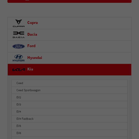
Cupra
Dacia
Ford
Hyundai
Kia
Ceed
Ceed Sportswagon
EV2
EV3
EV4
EV4 Fastback
EV5
EV6