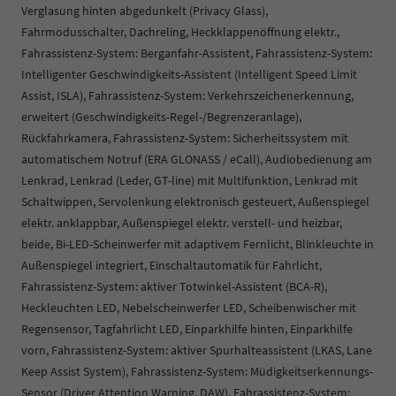
Verglasung hinten abgedunkelt (Privacy Glass),
Fahrmodusschalter, Dachreling, Heckklappenöffnung elektr.,
Fahrassistenz-System: Berganfahr-Assistent, Fahrassistenz-System:
Intelligenter Geschwindigkeits-Assistent (Intelligent Speed Limit
Assist, ISLA), Fahrassistenz-System: Verkehrszeichenerkennung,
erweitert (Geschwindigkeits-Regel-/Begrenzeranlage),
Rückfahrkamera, Fahrassistenz-System: Sicherheitssystem mit
automatischem Notruf (ERA GLONASS / eCall), Audiobedienung am
Lenkrad, Lenkrad (Leder, GT-line) mit Multifunktion, Lenkrad mit
Schaltwippen, Servolenkung elektronisch gesteuert, Außenspiegel
elektr. anklappbar, Außenspiegel elektr. verstell- und heizbar,
beide, Bi-LED-Scheinwerfer mit adaptivem Fernlicht, Blinkleuchte in
Außenspiegel integriert, Einschaltautomatik für Fahrlicht,
Fahrassistenz-System: aktiver Totwinkel-Assistent (BCA-R),
Heckleuchten LED, Nebelscheinwerfer LED, Scheibenwischer mit
Regensensor, Tagfahrlicht LED, Einparkhilfe hinten, Einparkhilfe
vorn, Fahrassistenz-System: aktiver Spurhalteassistent (LKAS, Lane
Keep Assist System), Fahrassistenz-System: Müdigkeitserkennungs-
Sensor (Driver Attention Warning, DAW), Fahrassistenz-System: