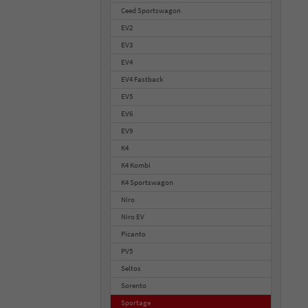
Ceed Sportswagon
EV2
EV3
EV4
EV4 Fastback
EV5
EV6
EV9
K4
K4 Kombi
K4 Sportswagon
Niro
Niro EV
Picanto
PV5
Seltos
Sorento
Sportage