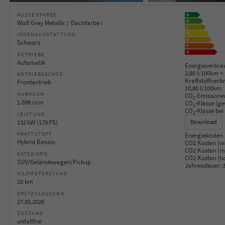
AUSSENFARBE
Wolf Grey Metallic / Dachfarbe i
INNENAUSSTATTUNG
Schwarz
GETRIEBE
Automatik
Energieverbrau
2,80 l/100km 
ANTRIEBSACHSE
Kraftstoffverb
Frontantrieb
10,80 l/100km
HUBRAUM
CO
-Emissione
2
1.598 ccm
CO
-Klasse (ge
2
CO
-Klasse bei
2
LEISTUNG
132 kW (179 PS)
Download
KRAFTSTOFF
Energiekosten 
Hybrid Benzin
CO2 Kosten (ni
CO2 Kosten (mi
KATEGORIE
CO2 Kosten (h
SUV/Geländewagen/Pickup
Jahressteuer:
3
KILOMETERSTAND
10 km
ERSTZULASSUNG
27.05.2026
ZUSTAND
unfallfrei