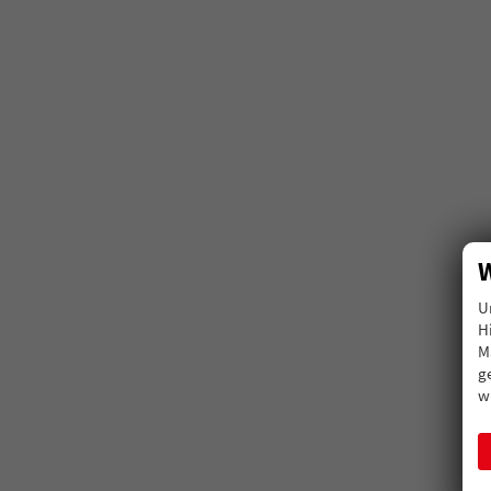
W
U
H
M
g
w