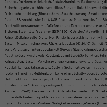
Connect, Parkbremse elektrisch, Pedale Aluminium, Radioempfang di
Sicherheitsgurte vorn höhenverstellbar, Sitz vorn links höhenverstell
Freisprecheinrichtung (Bluetooth) mit Sprachsteuerung, Smartphone k
Auto), USB-Anschluss im Fond, USB-Anschluss Mittelkonsole, Anti-Bl
Frontkollisionswarnung mit Fußgänger- und Fahrraderkennung und Abb
Elektron. Stabilitäts-Programm (ESP / ESC), Getriebe Automatik - (6
Fahrer-/Beifahrerseite, Digital Key, Fensterheber elektrisch vorn + hin
System, Mittelarmlehne vorn, Rücksitz klappbar (40:20:40), Schließ-/
vorn, Verglasung hinten abgedunkelt (Privacy Glass), Fahrmodusschal
Adaptive Geschwindigkeits-Regelanlage mit Stop&Go-Funktion, Fahra
Fahrassistenz-System: Verkehrszeichenerkennung, erweitert (Geschwi
Rückfahrkamera, Fahrassistenz-System: Sicherheitssystem mit autom
(Leder, GT-line) mit Multifunktion, Lenkrad mit Schaltwippen, Servol
elektr. anklappbar, Außenspiegel elektr. verstell- und heizbar, beide,
Blinkleuchte in Außenspiegel integriert, Einschaltautomatik für Fahrl
Assistent (BCA-R), Heckleuchten LED, Nebelscheinwerfer LED, Scheib
Einparkhilfe hinten, Einparkhilfe vorn, Fahrassistenz-System: aktiver
System), Fahrassistenz-System: Müdigkeitserkennungs-Sensor (Driver