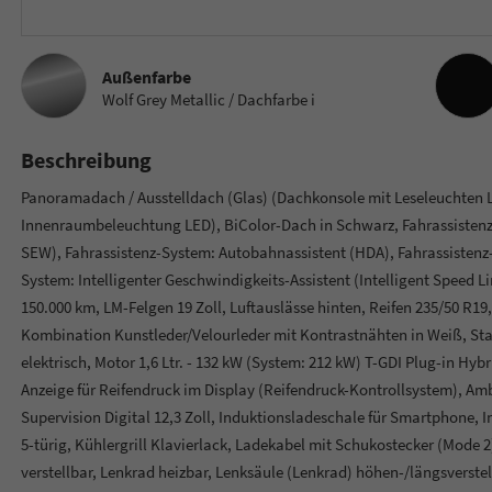
Innenau
Außenfarbe
Wolf Grey Metallic / Dachfarbe i
Beschreibung
Panoramadach / Ausstelldach (Glas) (Dachkonsole mit Leseleuchten
Innenraumbeleuchtung LED), BiColor-Dach in Schwarz, Fahrassistenz-
SEW), Fahrassistenz-System: Autobahnassistent (HDA), Fahrassistenz-
System: Intelligenter Geschwindigkeits-Assistent (Intelligent Speed Lim
150.000 km, LM-Felgen 19 Zoll, Luftauslässe hinten, Reifen 235/50 R19, S
Kombination Kunstleder/Velourleder mit Kontrastnähten in Weiß, Sta
elektrisch, Motor 1,6 Ltr. - 132 kW (System: 212 kW) T-GDI Plug-in Hybr
Anzeige für Reifendruck im Display (Reifendruck-Kontrollsystem), A
Supervision Digital 12,3 Zoll, Induktionsladeschale für Smartphone, 
5-türig, Kühlergrill Klavierlack, Ladekabel mit Schukostecker (Mode 2),
verstellbar, Lenkrad heizbar, Lenksäule (Lenkrad) höhen-/längsverste