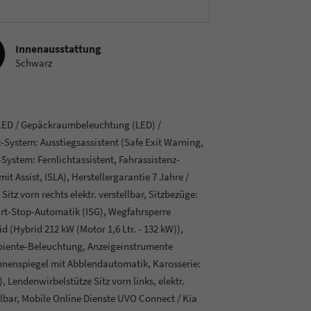
sstattung
Innenausstattung
Schwarz
 LED / Gepäckraumbeleuchtung (LED) /
System: Ausstiegsassistent (Safe Exit Warning,
System: Fernlichtassistent, Fahrassistenz-
it Assist, ISLA), Herstellergarantie 7 Jahre /
itz vorn rechts elektr. verstellbar, Sitzbezüge:
rt-Stop-Automatik (ISG), Wegfahrsperre
id (Hybrid 212 kW (Motor 1,6 Ltr. - 132 kW)),
mbiente-Beleuchtung, Anzeigeinstrumente
Innenspiegel mit Abblendautomatik, Karosserie:
 Lendenwirbelstütze Sitz vorn links, elektr.
llbar, Mobile Online Dienste UVO Connect / Kia