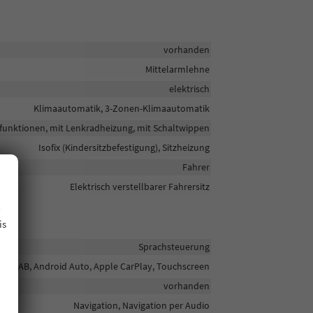
vorhanden
Mittelarmlehne
elektrisch
Klimaautomatik, 3-Zonen-Klimaautomatik
tifunktionen, mit Lenkradheizung, mit Schaltwippen
Isofix (Kindersitzbefestigung), Sitzheizung
Fahrer
Elektrisch verstellbarer Fahrersitz
.
is
Sprachsteuerung
adio DAB, Android Auto, Apple CarPlay, Touchscreen
vorhanden
Navigation, Navigation per Audio