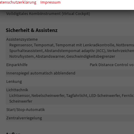
atenschutzerklärung
Impressum
Telefon
Freisprecheinric
Volldigitales Kombiinstrument (Virtual Cockpit)
Sicherheit & Assistenz
Assistenzsysteme
Regensensor, Tempomat, Tempomat mit Lenkradkontrolle, Notbremsassi
Spurhalteassistent, Abstandstempomat adaptiv (ACC), Verkehrzeiche
Notrufsystem, Abstandswarner, Geschwindigkeitsbegrenzer
Einparkhilfe
Park Distance Control vo
Innenspiegel automatisch abblendend
Lenkung
Lichttechnik
Lichtsensor, Nebelscheinwerfer, Tagfahrlicht, LED-Scheinwerfer, Fernlic
Scheinwerfer
Start/Stop-Automatik
Zentralverriegelung