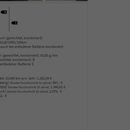
ch (gewichtet, kombiniert):
+ 10,80 kWh/100km
rauch bei entladener Batterie kombiniert:
n (gewichtet, kombiniert):
63,00 g/km
wichtet, kombiniert):
B
 entladener Batterie:
E
bei 15.000 km pro Jahr:
1.252,50 €
edrig)
:
567,- €
(Kosten Durchschnitt 10 Jahre)
ttel)
:
1.346,62 €
(Kosten Durchschnitt 10 Jahre)
och)
:
2.079,- €
(Kosten Durchschnitt 10 Jahre)
2,- €