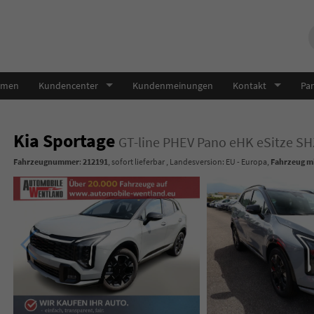
hmen
Kundencenter
Kundenmeinungen
Kontakt
Par
Kia Sportage
GT-line PHEV Pano eHK eSitze SH
Fahrzeugnummer
:
212191
,
sofort lieferbar
, Landesversion: EU - Europa,
Fahrzeug mi