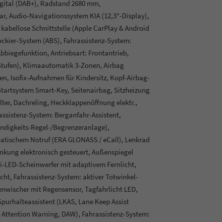
gital (DAB+), Radstand 2680 mm,
bar, Audio-Navigationssystem KIA (12,3"-Display),
abellose Schnittstelle (Apple CarPlay & Android
ockier-System (ABS), Fahrassistenz-System:
iegefunktion, Antriebsart: Frontantrieb,
-Stufen), Klimaautomatik 3-Zonen, Airbag
ten, Isofix-Aufnahmen für Kindersitz, Kopf-Airbag-
Startsystem Smart-Key, Seitenairbag, Sitzheizung
ter, Dachreling, Heckklappenöffnung elektr.,
ssistenz-System: Berganfahr-Assistent,
ndigkeits-Regel-/Begrenzeranlage),
atischem Notruf (ERA GLONASS / eCall), Lenkrad
enkung elektronisch gesteuert, Außenspiegel
 Bi-LED-Scheinwerfer mit adaptivem Fernlicht,
icht, Fahrassistenz-System: aktiver Totwinkel-
enwischer mit Regensensor, Tagfahrlicht LED,
 Spurhalteassistent (LKAS, Lane Keep Assist
 Attention Warning, DAW), Fahrassistenz-System: