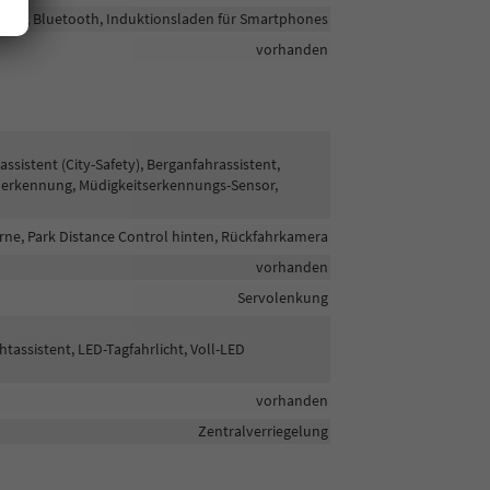
htung, Bluetooth, Induktionsladen für Smartphones
vorhanden
stent (City-Safety), Berganfahrassistent,
nerkennung, Müdigkeitserkennungs-Sensor,
rne, Park Distance Control hinten, Rückfahrkamera
vorhanden
Servolenkung
htassistent, LED-Tagfahrlicht, Voll-LED
vorhanden
Zentralverriegelung