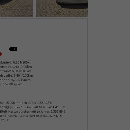
biniert:
6,20 l/100km
enstadt:
9,40 l/100km
dtrand:
6,60 l/100km
dstraße:
5,80 l/100km
obahn:
6,70 l/100km
n:
157,00 g/km
bei 15.000 km pro Jahr:
1.621,92 €
edrig)
:
1.413,- €
(Kosten Durchschnitt 10 Jahre)
ttel)
:
3.355,88 €
(Kosten Durchschnitt 10 Jahre)
och)
:
5.181,- €
(Kosten Durchschnitt 10 Jahre)
72,- €