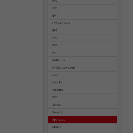
EV2
EV3
EV4
EV4 Fastback
EV5
EV6
EV9
K4
K4 Kombi
K4 Sportswagon
Niro
Niro EV
Picanto
PV5
Seltos
Sorento
Sportage
Stonic