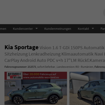
hmen
Kundencenter
Kundenmeinungen
Kontakt
Par
Kia Sportage
Vision 1.6 T-GDi 150PS Automat
Sitzheizung Lenkradheizung Klimaautomatik Navi 
CarPlay Android Auto PDC v+h 17"LM Rückf.Kamera 
Fahrzeugnummer
:
212571
,
sofort lieferbar
, Landesversion: RO - Rumänien,
Fahrzeug