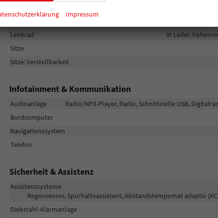
Fensterheber
atenschutzerklärung
Impressum
Klimatisierung
Lenkrad
in Leder, höhenve
Sitze
Sitze: Verstellbarkeit
Infotainment & Kommunikation
Audioanlage
Radio/MP3-Player, Radio, Schnittstelle USB, Digitalr
Bordcomputer
Navigationssystem
Telefon
Sicherheit & Assistenz
Assistenzsysteme
Regensensor, Spurhalteassistent, Abstandstempomat adaptiv (AC
Diebstahl-Alarmanlage