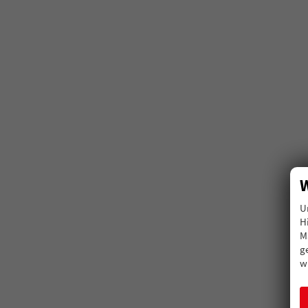
W
U
H
M
g
w