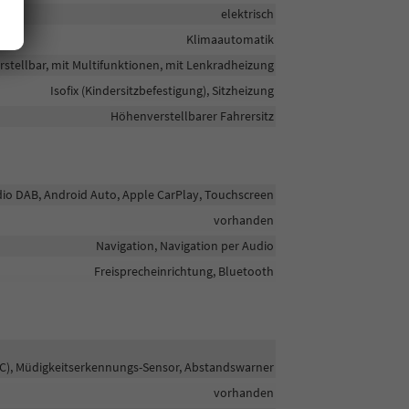
elektrisch
Klimaautomatik
rstellbar, mit Multifunktionen, mit Lenkradheizung
Isofix (Kindersitzbefestigung), Sitzheizung
Höhenverstellbarer Fahrersitz
adio DAB, Android Auto, Apple CarPlay, Touchscreen
vorhanden
Navigation, Navigation per Audio
Freisprecheinrichtung, Bluetooth
C), Müdigkeitserkennungs-Sensor, Abstandswarner
vorhanden