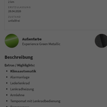
2 km
ERSTZULASSUNG
28.04.2026
ZUSTAND
unfallfrei
Innenau
Außenfarbe
Experience Green Metallic
Beschreibung
Extras / Highlights:
Klimaautomatik
Alarmanlage
Lederlenkrad
Lenkradheizung
Armlehne
Tempomat mit Lenkradbedienung
Regensensor