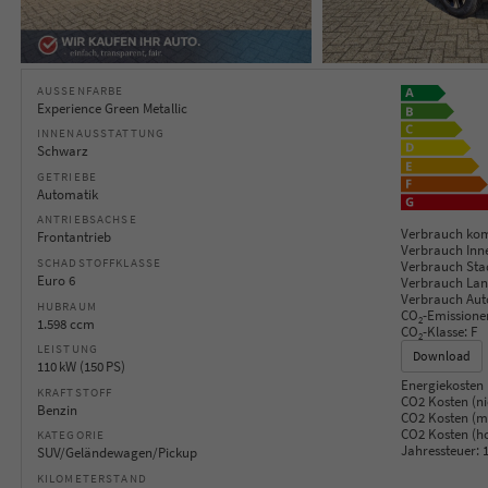
AUSSENFARBE
Experience Green Metallic
INNENAUSSTATTUNG
Schwarz
GETRIEBE
Automatik
ANTRIEBSACHSE
Verbrauch kom
Frontantrieb
Verbrauch Inn
SCHADSTOFFKLASSE
Verbrauch Sta
Euro 6
Verbrauch Lan
Verbrauch Aut
HUBRAUM
CO
-Emissione
2
1.598 ccm
CO
-Klasse:
F
2
LEISTUNG
Download
110 kW (150 PS)
Energiekosten 
KRAFTSTOFF
CO2 Kosten (ni
Benzin
CO2 Kosten (mi
CO2 Kosten (h
KATEGORIE
Jahressteuer:
1
SUV/Geländewagen/Pickup
KILOMETERSTAND