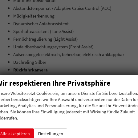
Multifunktionslenkrad
Abstandstempomat / Adaptive Cruise Control (ACC)
Müdigkeitserkennung
Dynamischer Anfahrassistent
Spurhalteassistent (Lane Assist)
Fernlichtregulierung (Light Assist)
Umfeldbeobachtungssystem (Front Assist)
Außenspiegel: elektrisch, beheizbar, elektrisch anklappbar
Dachreling Silber
Rückfahrkamera
Parksensoren vorne + hinten
ir respektieren Ihre Privatsphäre
17"" LM-Felgen mit Reifen 215/65R17
Tagfahrlicht mit LED
nsere Website setzt Cookies ein, um unsere Dienste für Sie bereitzustellen
ierbei berücksichtigen wir Ihre Auswahl und verarbeiten nur die Daten für
LED-Scheinwerfer
arketing, Analytics und Personalisierung, für die Sie uns Ihr Einverständn
Geschwindigkeitserkennung
eben. Sie können Ihre Einwilligung jederzeit mit Wirkung für die Zukunft
Bergabfahrassistent
iderrufen.
Innen
Alle akzeptieren
Einstellungen