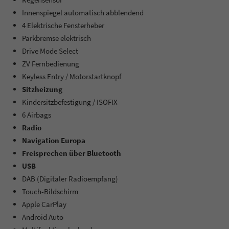
Innenspiegel automatisch abblendend
4 Elektrische Fensterheber
Parkbremse elektrisch
Drive Mode Select
ZV Fernbedienung
Keyless Entry / Motorstartknopf
Sitzheizung
Kindersitzbefestigung / ISOFIX
6 Airbags
Radio
Navigation Europa
Freisprechen über Bluetooth
USB
DAB (Digitaler Radioempfang)
Touch-Bildschirm
Apple CarPlay
Android Auto