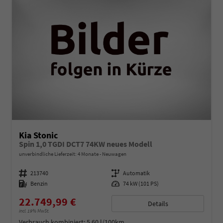
Kia Stonic
Spin 1,0 TGDI DCT7 74KW neues Modell
unverbindliche Lieferzeit:
4 Monate
Neuwagen
Fahrzeugnummer
213740
Getriebe
Automatik
Kraftstoff
Benzin
Leistung
74 kW (101 PS)
22.749,99 €
Details
incl. 19% MwSt.
Verbrauch kombiniert:
5,60 l/100km