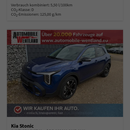
Verbrauch kombiniert:
5,50 l/100km
CO
-Klasse:
D
2
CO
-Emissionen:
125,00 g/km
2
Kia Stonic