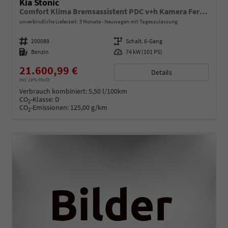
Kia Stonic
Comfort Klima Bremsassistent PDC v+h Kamera Fernlichtassistent Spurhalteassistent
unverbindliche Lieferzeit:
5 Monate
Neuwagen mit Tageszulassung
Fahrzeugnummer
200089
Getriebe
Schalt. 6-Gang
Kraftstoff
Benzin
Leistung
74 kW (101 PS)
21.600,99 €
Details
incl. 19% MwSt.
Verbrauch kombiniert:
5,50 l/100km
CO
-Klasse:
D
2
CO
-Emissionen:
125,00 g/km
2