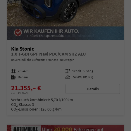
Kia Stonic
1.0 T-GDI GPF Navi PDC/CAM SHZ ALU
unverbindliche Lieferzeit:
4 Monate
Neuwagen
Fahrzeugnummer
205470
Getriebe
Schalt. 6-Gang
Kraftstoff
Benzin
Leistung
74 kW (101 PS)
21.355,– €
Details
incl. 19% MwSt.
Verbrauch kombiniert:
5,70 l/100km
CO
-Klasse:
D
2
CO
-Emissionen:
128,00 g/km
2