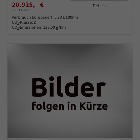
20.925,– €
Details
incl. 19% MwSt.
Verbrauch kombiniert:
5,70 l/100km
CO
-Klasse:
D
2
CO
-Emissionen:
128,00 g/km
2