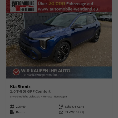
Kia Stonic
1.0 T-GDI GPF Comfort
unverbindliche Lieferzeit:
4 Monate
Neuwagen
Fahrzeugnummer
205469
Getriebe
Schalt. 6-Gang
Kraftstoff
Benzin
Leistung
74 kW (101 PS)