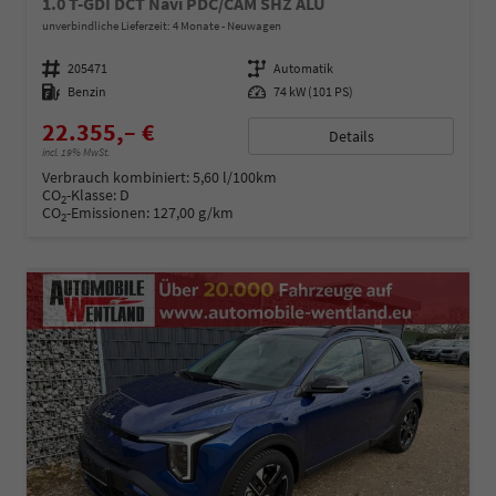
1.0 T-GDI DCT Navi PDC/CAM SHZ ALU
unverbindliche Lieferzeit:
4 Monate
Neuwagen
Fahrzeugnummer
205471
Getriebe
Automatik
Kraftstoff
Benzin
Leistung
74 kW (101 PS)
22.355,– €
Details
incl. 19% MwSt.
Verbrauch kombiniert:
5,60 l/100km
CO
-Klasse:
D
2
CO
-Emissionen:
127,00 g/km
2