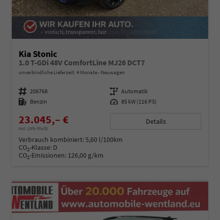
Kia Stonic
1.0 T-GDi 48V ComfortLine MJ26 DCT7
unverbindliche Lieferzeit:
4 Monate
Neuwagen
Fahrzeugnummer
206768
Getriebe
Automatik
Kraftstoff
Benzin
Leistung
85 kW (116 PS)
23.045,– €
Details
incl. 19% MwSt.
Verbrauch kombiniert:
5,60 l/100km
CO
-Klasse:
D
2
CO
-Emissionen:
126,00 g/km
2