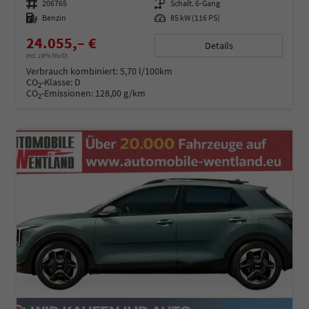
Fahrzeugnummer
206765
Getriebe
Schalt. 6-Gang
Kraftstoff
Benzin
Leistung
85 kW (116 PS)
24.055,– €
Details
incl. 19% MwSt.
Verbrauch kombiniert:
5,70 l/100km
CO
-Klasse:
D
2
CO
-Emissionen:
128,00 g/km
2