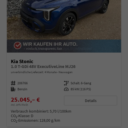
Kia Stonic
1.0 T-GDi 48V ExecutiveLine MJ26
unverbindliche Lieferzeit:
4 Monate
Neuwagen
Fahrzeugnummer
206766
Getriebe
Schalt. 6-Gang
Kraftstoff
Benzin
Leistung
85 kW (116 PS)
25.045,– €
Details
incl. 19% MwSt.
Verbrauch kombiniert:
5,70 l/100km
CO
-Klasse:
D
2
CO
-Emissionen:
128,00 g/km
2