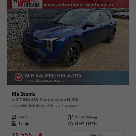
Kia Stonic
1.0 T-GDi 48V ComfortLine MJ26
unverbindliche Lieferzeit:
4 Monate
Neuwagen
Fahrzeugnummer
206763
Getriebe
Schalt. 6-Gang
Kraftstoff
Benzin
Leistung
85 kW (116 PS)
21.555,– €
Details