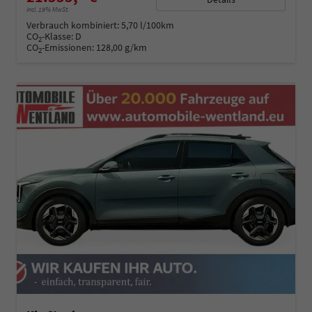
incl. 19% MwSt.
Verbrauch kombiniert:
5,70 l/100km
CO
-Klasse:
D
2
CO
-Emissionen:
128,00 g/km
2