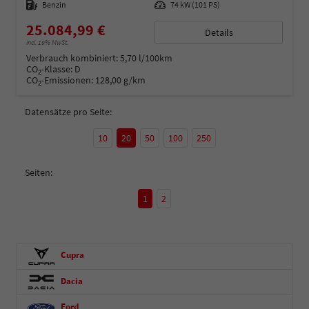
Kraftstoff
Benzin
Leistung
74 kW (101 PS)
25.084,99 €
Details
incl. 19% MwSt.
Verbrauch kombiniert:
5,70 l/100km
CO
-Klasse:
D
2
CO
-Emissionen:
128,00 g/km
2
Datensätze pro Seite:
10
20
50
100
250
Seiten:
1
2
Cupra
Dacia
Ford