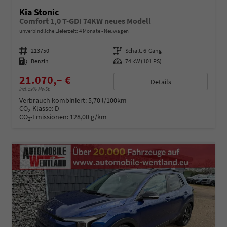
Kia Stonic
Comfort 1,0 T-GDI 74KW neues Modell
unverbindliche Lieferzeit:
4 Monate
Neuwagen
Fahrzeugnummer
213750
Getriebe
Schalt. 6-Gang
Kraftstoff
Benzin
Leistung
74 kW (101 PS)
21.070,– €
Details
incl. 19% MwSt.
Verbrauch kombiniert:
5,70 l/100km
CO
-Klasse:
D
2
CO
-Emissionen:
128,00 g/km
2