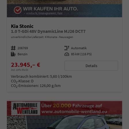
Kia Stonic
1.0 T-GDi 48V DynamicLine MJ26 DCT7
unverbindliche Lieferzeit:
4 Monate
Neuwagen
Fahrzeugnummer
206769
Getriebe
Automatik
Kraftstoff
Benzin
Leistung
85 kW (116 PS)
23.945,– €
Details
incl. 19% MwSt.
Verbrauch kombiniert:
5,60 l/100km
CO
-Klasse:
D
2
CO
-Emissionen:
126,00 g/km
2