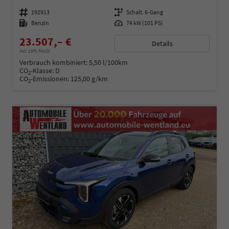
Fahrzeugnummer
192913
Getriebe
Schalt. 6-Gang
Kraftstoff
Benzin
Leistung
74 kW (101 PS)
23.507,– €
Details
incl. 19% MwSt.
Verbrauch kombiniert:
5,50 l/100km
CO
-Klasse:
D
2
CO
-Emissionen:
125,00 g/km
2