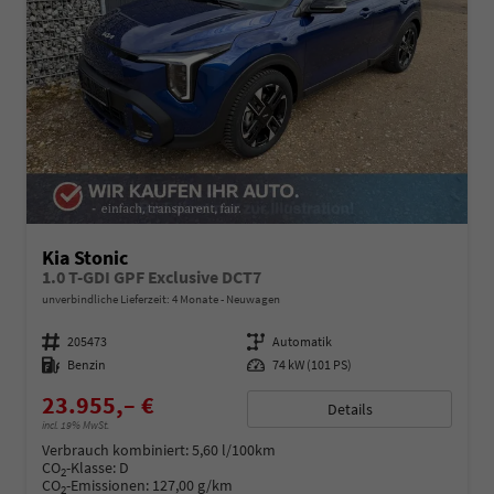
Kia Stonic
1.0 T-GDI GPF Exclusive DCT7
unverbindliche Lieferzeit:
4 Monate
Neuwagen
Fahrzeugnummer
205473
Getriebe
Automatik
Kraftstoff
Benzin
Leistung
74 kW (101 PS)
23.955,– €
Details
incl. 19% MwSt.
Verbrauch kombiniert:
5,60 l/100km
CO
-Klasse:
D
2
CO
-Emissionen:
127,00 g/km
2