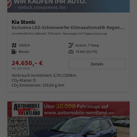
Kia Stonic
Exclusive LED-Scheinwerfer Klimaautomatik Regensensor Sitzheizung Kamera PDC v+h
unverbindliche Lieferzeit:
5 Monate
Neuwagen mit Tageszulassung
Fahrzeugnummer
192914
Getriebe
Autom. 7-Gang
Kraftstoff
Benzin
Leistung
74 kW (101 PS)
24.650,– €
Details
incl. 19% MwSt.
Verbrauch kombiniert:
5,70 l/100km
CO
-Klasse:
D
2
CO
-Emissionen:
129,00 g/km
2