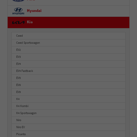
Hyundai
Kia
Ceed
Ceed Sportswagon
EV2
EV3
EV4
EV4 Fastback
EV5
EV6
EV9
K4
K4 Kombi
K4 Sportswagon
Niro
Niro EV
Picanto