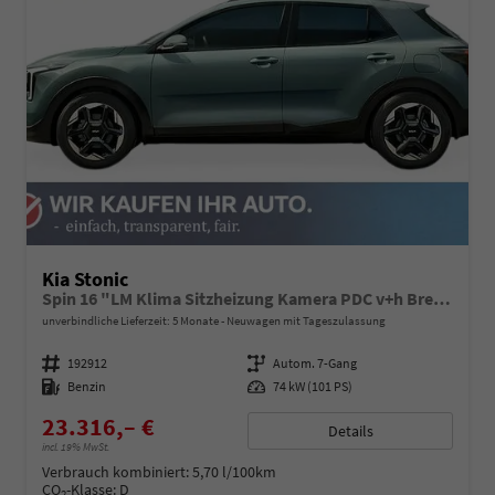
Kia Stonic
Spin 16 "LM Klima Sitzheizung Kamera PDC v+h Bremsassistent Lenkradheizung
unverbindliche Lieferzeit:
5 Monate
Neuwagen mit Tageszulassung
Fahrzeugnummer
192912
Getriebe
Autom. 7-Gang
Kraftstoff
Benzin
Leistung
74 kW (101 PS)
23.316,– €
Details
incl. 19% MwSt.
Verbrauch kombiniert:
5,70 l/100km
CO
-Klasse:
D
2