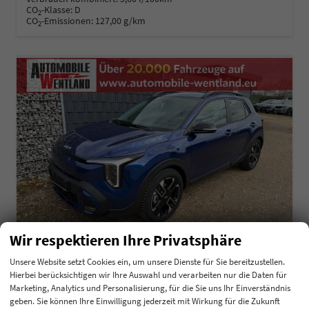
CO
-Klasse:
D
2
CO
-Emissionen:
127,00 g/km
2
Wir respektieren Ihre Privatsphäre
Unsere Website setzt Cookies ein, um unsere Dienste für Sie bereitzustellen.
Hierbei berücksichtigen wir Ihre Auswahl und verarbeiten nur die Daten für
Kia Stonic
Marketing, Analytics und Personalisierung, für die Sie uns Ihr Einverständnis
1.0 T-GDI GPF Exclusive
geben. Sie können Ihre Einwilligung jederzeit mit Wirkung für die Zukunft