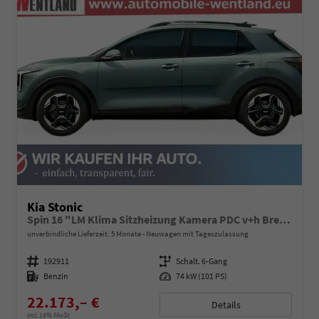
Kia Stonic
Spin 16 "LM Klima Sitzheizung Kamera PDC v+h Bremsassistent Lenkradheizung
unverbindliche Lieferzeit:
5 Monate
Neuwagen mit Tageszulassung
Fahrzeugnummer
192911
Getriebe
Schalt. 6-Gang
Kraftstoff
Benzin
Leistung
74 kW (101 PS)
22.173,– €
Details
incl. 19% MwSt.