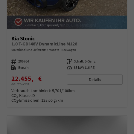
Kia Stonic
1.0 T-GDi 48V DynamicLine MJ26
unverbindliche Lieferzeit:
4 Monate
Neuwagen
Fahrzeugnummer
206764
Getriebe
Schalt. 6-Gang
Kraftstoff
Benzin
Leistung
85 kW (116 PS)
22.455,– €
Details
incl. 19% MwSt.
Verbrauch kombiniert:
5,70 l/100km
CO
-Klasse:
D
2
CO
-Emissionen:
128,00 g/km
2