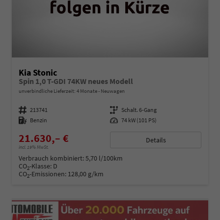
Kia Stonic
Spin 1,0 T-GDI 74KW neues Modell
unverbindliche Lieferzeit:
4 Monate
Neuwagen
Fahrzeugnummer
213741
Getriebe
Schalt. 6-Gang
Kraftstoff
Benzin
Leistung
74 kW (101 PS)
21.630,– €
Details
incl. 19% MwSt.
Verbrauch kombiniert:
5,70 l/100km
CO
-Klasse:
D
2
CO
-Emissionen:
128,00 g/km
2