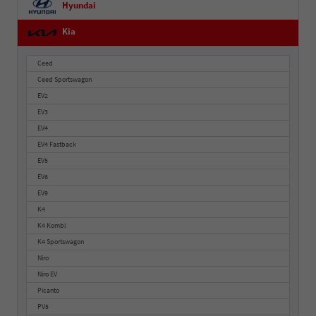
Hyundai
Kia
Ceed
Ceed Sportswagon
EV2
EV3
EV4
EV4 Fastback
EV5
EV6
EV9
K4
K4 Kombi
K4 Sportswagon
Niro
Niro EV
Picanto
PV5