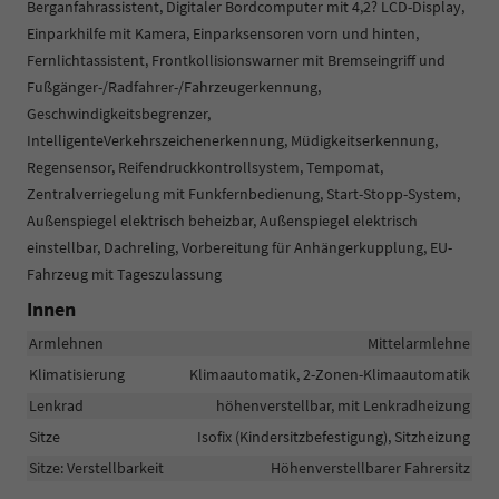
Berganfahrassistent, Digitaler Bordcomputer mit 4,2? LCD-Display,
Einparkhilfe mit Kamera, Einparksensoren vorn und hinten,
Fernlichtassistent, Frontkollisionswarner mit Bremseingriff und
Fußgänger-/Radfahrer-/Fahrzeugerkennung,
Geschwindigkeitsbegrenzer,
IntelligenteVerkehrszeichenerkennung, Müdigkeitserkennung,
Regensensor, Reifendruckkontrollsystem, Tempomat,
Zentralverriegelung mit Funkfernbedienung, Start-Stopp-System,
Außenspiegel elektrisch beheizbar, Außenspiegel elektrisch
einstellbar, Dachreling, Vorbereitung für Anhängerkupplung, EU-
Fahrzeug mit Tageszulassung
Innen
Armlehnen
Mittelarmlehne
Klimatisierung
Klimaautomatik, 2-Zonen-Klimaautomatik
Lenkrad
höhenverstellbar, mit Lenkradheizung
Sitze
Isofix (Kindersitzbefestigung), Sitzheizung
Sitze: Verstellbarkeit
Höhenverstellbarer Fahrersitz