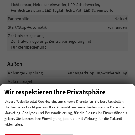
Lichtsensor, Nebelscheinwerfer, LED-Scheinwerfer,
Fernlichtassistent, LED-Tagfahrlicht, Voll-LED Scheinwerfer
Pannenhilfe
Notrad
Start/Stop-Automatik
vorhanden
Zentralverriegelung
Zentralverriegelung, Zentralverriegelung mit
Funkfernbedienung
Außen
Anhängerkupplung
Anhängerkupplung-Vorbereitung
Außenspiegel
Außenspiegel beheizbar, Außenspiegel elektrisch verstellbar
Wir respektieren Ihre Privatsphäre
Dachreling
vorhanden
Unsere Website setzt Cookies ein, um unsere Dienste für Sie bereitzustellen.
Hierbei berücksichtigen wir Ihre Auswahl und verarbeiten nur die Daten für
Räder & Technik
Marketing, Analytics und Personalisierung, für die Sie uns Ihr Einverständnis
geben. Sie können Ihre Einwilligung jederzeit mit Wirkung für die Zukunft
Antriebsachse
Frontantrieb
widerrufen.
Bremsen
Elektronische Parkbremse