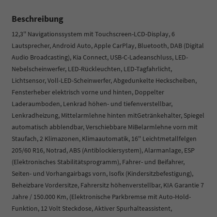
Beschreibung
12,3'' Navigationssystem mit Touchscreen-LCD-Display, 6
Lautsprecher, Android Auto, Apple CarPlay, Bluetooth, DAB (Digital
Audio Broadcasting), Kia Connect, USB-C-Ladeanschluss, LED-
Nebelscheinwerfer, LED-Rückleuchten, LED-Tagfahrlicht,
Lichtsensor, Voll-LED-Scheinwerfer, Abgedunkelte Heckscheiben,
Fensterheber elektrisch vorne und hinten, Doppelter
Laderaumboden, Lenkrad höhen- und tiefenverstellbar,
Lenkradheizung, Mittelarmlehne hinten mitGetränkehalter, Spiegel
automatisch abblendbar, Verschiebbare MiBelarmlehne vorn mit
Staufach, 2 Klimazonen, Klimaautomatik, 16'' Leichtmetallfelgen
205/60 R16, Notrad, ABS (Antiblockiersystem), Alarmanlage, ESP
(Elektronisches Stabilitätsprogramm), Fahrer- und Beifahrer,
Seiten- und Vorhangairbags vorn, Isofix (Kindersitzbefestigung),
Beheizbare Vordersitze, Fahrersitz höhenverstellbar, KIA Garantie 7
Jahre / 150.000 Km, (Elektronische Parkbremse mit Auto-Hold-
Funktion, 12 Volt Steckdose, Aktiver Spurhalteassistent,