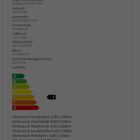
INNENAUSSTATTUNG
Schwarz
GETRIEBE
Automatik
ANTRIEBSACHSE
Frontantrieb
HUBRAUM
1.598 ccm
LEISTUNG
110 kW (150 PS)
KRAFTSTOFF
Benzin
KATEGORIE
SUV/Geländewagen/Pickup
ZUSTAND
unfallfrei
Verbrauch kombiniert:
6,40 l/100km
Verbrauch Innenstadt:
8,60 l/100km
Verbrauch Stadtrand:
6,10 l/100km
Verbrauch Landstraße:
5,40 l/100km
Verbrauch Autobahn:
6,80 l/100km