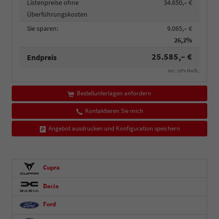
Listenpreise ohne
34.650,– €
Überführungskosten
Sie sparen:
9.065,– €
26,2%
25.585,– €
Endpreis
incl. 19% MwSt.,
Bestellunterlagen anfordern
Kontaktieren Sie mich
Angebot ausdrucken und Konfiguration speichern
Cupra
Dacia
Ford