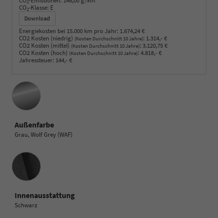
CO
-Emissionen:
146,00 g/km
2
CO
-Klasse:
E
2
Download
Energiekosten bei 15.000 km pro Jahr:
1.674,24 €
CO2 Kosten (niedrig)
:
1.314,- €
(Kosten Durchschnitt 10 Jahre)
CO2 Kosten (mittel)
:
3.120,75 €
(Kosten Durchschnitt 10 Jahre)
CO2 Kosten (hoch)
:
4.818,- €
(Kosten Durchschnitt 10 Jahre)
Jahressteuer:
144,- €
Außenfarbe
Grau, Wolf Grey (WAF)
Innenausstattung
Innenausstattung
Schwarz