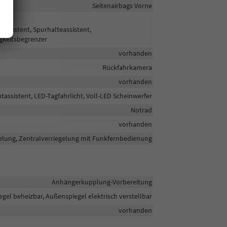
Seitenairbags Vorne
ssistent, Spurhalteassistent,
gkeitsbegrenzer
vorhanden
Rückfahrkamera
vorhanden
tassistent, LED-Tagfahrlicht, Voll-LED Scheinwerfer
Notrad
vorhanden
elung, Zentralverriegelung mit Funkfernbedienung
Anhängerkupplung-Vorbereitung
gel beheizbar, Außenspiegel elektrisch verstellbar
vorhanden