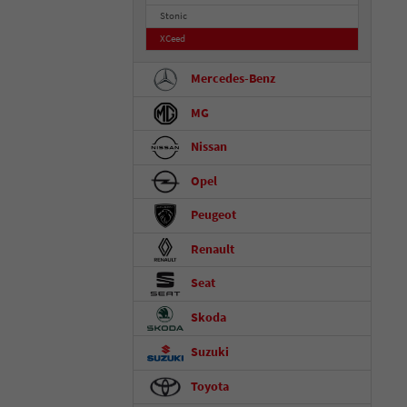
Stonic
XCeed
Mercedes-Benz
MG
Nissan
Opel
Peugeot
Renault
Seat
Skoda
Suzuki
Toyota