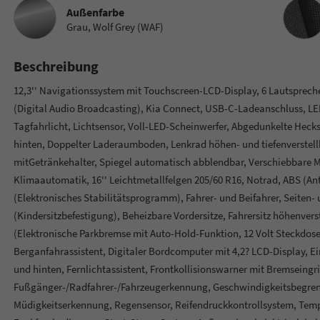
Innenau
Außenfarbe
Grau, Wolf Grey (WAF)
Beschreibung
12,3'' Navigationssystem mit Touchscreen-LCD-Display, 6 Lautspreche
(Digital Audio Broadcasting), Kia Connect, USB-C-Ladeanschluss, L
Tagfahrlicht, Lichtsensor, Voll-LED-Scheinwerfer, Abgedunkelte Hecks
hinten, Doppelter Laderaumboden, Lenkrad höhen- und tiefenverstell
mitGetränkehalter, Spiegel automatisch abblendbar, Verschiebbare 
Klimaautomatik, 16'' Leichtmetallfelgen 205/60 R16, Notrad, ABS (An
(Elektronisches Stabilitätsprogramm), Fahrer- und Beifahrer, Seiten-
(Kindersitzbefestigung), Beheizbare Vordersitze, Fahrersitz höhenverst
(Elektronische Parkbremse mit Auto-Hold-Funktion, 12 Volt Steckdose,
Berganfahrassistent, Digitaler Bordcomputer mit 4,2? LCD-Display, E
und hinten, Fernlichtassistent, Frontkollisionswarner mit Bremseingri
Fußgänger-/Radfahrer-/Fahrzeugerkennung, Geschwindigkeitsbegrenz
Müdigkeitserkennung, Regensensor, Reifendruckkontrollsystem, Temp