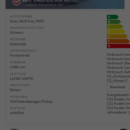
AUSSENFARBE
Grau, Wolf Grey (WAF)
INNENAUSSTATTUNG
Schwarz
GETRIEBE
Automatik
ANTRIEBSACHSE
Verbrauch kom
Frontantrieb
Verbrauch Inn
HUBRAUM
Verbrauch Sta
1.598 ccm
Verbrauch Lan
Verbrauch Aut
LEISTUNG
CO
-Emissione
2
110 kW (150 PS)
CO
-Klasse:
E
2
KRAFTSTOFF
Download
Benzin
Energiekosten 
KATEGORIE
CO2 Kosten (ni
SUV/Geländewagen/Pickup
CO2 Kosten (mi
CO2 Kosten (h
ZUSTAND
Jahressteuer:
1
unfallfrei