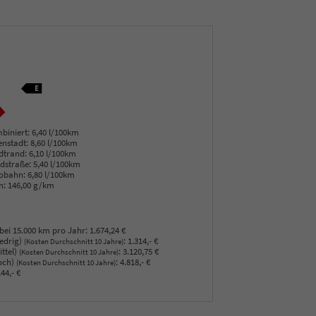
biniert:
6,40 l/100km
enstadt:
8,60 l/100km
dtrand:
6,10 l/100km
dstraße:
5,40 l/100km
obahn:
6,80 l/100km
n:
146,00 g/km
bei 15.000 km pro Jahr:
1.674,24 €
edrig)
:
1.314,- €
(Kosten Durchschnitt 10 Jahre)
ttel)
:
3.120,75 €
(Kosten Durchschnitt 10 Jahre)
och)
:
4.818,- €
(Kosten Durchschnitt 10 Jahre)
44,- €