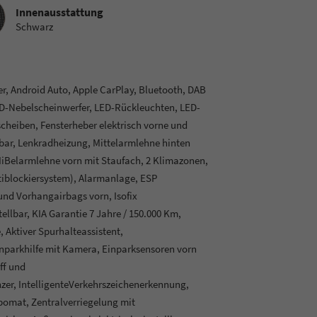
sstattung
Innenausstattung
Schwarz
r, Android Auto, Apple CarPlay, Bluetooth, DAB
ED-Nebelscheinwerfer, LED-Rückleuchten, LED-
cheiben, Fensterheber elektrisch vorne und
bar, Lenkradheizung, Mittelarmlehne hinten
MiBelarmlehne vorn mit Staufach, 2 Klimazonen,
tiblockiersystem), Alarmanlage, ESP
 und Vorhangairbags vorn, Isofix
ellbar, KIA Garantie 7 Jahre / 150.000 Km,
 Aktiver Spurhalteassistent,
inparkhilfe mit Kamera, Einparksensoren vorn
ff und
er, IntelligenteVerkehrszeichenerkennung,
omat, Zentralverriegelung mit