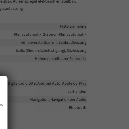
zbar, Außenspiegel elektrisch einstellbar,
ageszulassung
Mittelarmlehne
Klimaautomatik, 2-Zonen-Klimaautomatik
höhenverstellbar, mit Lenkradheizung
Isofix (Kindersitzbefestigung), Sitzheizung
Höhenverstellbarer Fahrersitz
Digitalradio DAB, Android Auto, Apple CarPlay
vorhanden
.
Navigation, Navigation per Audio
is
Bluetooth