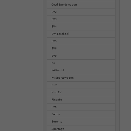
Ceed Sportswagon
EV2
EV3
EV4
EV4 Fastback
EV5
EV6
EV9
K4
K4 Kombi
K4 Sportswagon
Niro
Niro EV
Picanto
PV5
Seltos
Sorento
Sportage