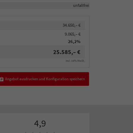
unfallfrei
34.650,– €
9.065,– €
26,2%
25.585,– €
incl. 19% MwSt.,
Angebot ausdrucken und Konfiguration speichern
4,9