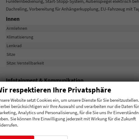
Funkfernbedienung, Start-Stopp-System, Außenspiegel elektrisch behei
Dachreling, Vorbereitung für Anhängerkupplung, EU-Fahrzeug mit T
Innen
Armlehnen
Klimatisierung
Lenkrad
Sitze
Sitze: Verstellbarkeit
Infotainment & Kommunikation
ir respektieren Ihre Privatsphäre
Audioanlage
Bordcomputer
nsere Website setzt Cookies ein, um unsere Dienste für Sie bereitzustellen
ierbei berücksichtigen wir Ihre Auswahl und verarbeiten nur die Daten für
Navigationssystem
arketing, Analytics und Personalisierung, für die Sie uns Ihr Einverständn
Telefon
eben. Sie können Ihre Einwilligung jederzeit mit Wirkung für die Zukunft
iderrufen.
Sicherheit & Assistenz