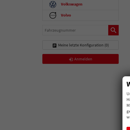
Volkswagen
Volvo
Fahrzeugnummer
Meine letzte Konfiguration (
0
)
Anmelden
W
U
H
M
g
w