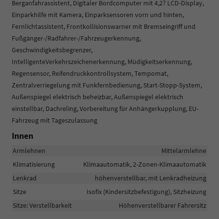
Berganfahrassistent, Digitaler Bordcomputer mit 4,2? LCD-Display,
Einparkhilfe mit Kamera, Einparksensoren vorn und hinten,
Fernlichtassistent, Frontkollisionswarner mit Bremseingriff und
Fußgänger-/Radfahrer-/Fahrzeugerkennung,
Geschwindigkeitsbegrenzer,
IntelligenteVerkehrszeichenerkennung, Müdigkeitserkennung,
Regensensor, Reifendruckkontrollsystem, Tempomat,
Zentralverriegelung mit Funkfernbedienung, Start-Stopp-System,
Außenspiegel elektrisch beheizbar, Außenspiegel elektrisch
einstellbar, Dachreling, Vorbereitung für Anhängerkupplung, EU-
Fahrzeug mit Tageszulassung
Innen
Armlehnen
Mittelarmlehne
Klimatisierung
Klimaautomatik, 2-Zonen-Klimaautomatik
Lenkrad
höhenverstellbar, mit Lenkradheizung
Sitze
Isofix (Kindersitzbefestigung), Sitzheizung
Sitze: Verstellbarkeit
Höhenverstellbarer Fahrersitz