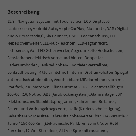
Beschreibung
12,3'' Navigationssystem mit Touchscreen-LCD-Display, 6
Lautsprecher, Android Auto, Apple CarPlay, Bluetooth, DAB (Digital
Audio Broadcasting), Kia Connect, USB-C-Ladeanschluss, LED-
Nebelscheinwerfer, LED-Rückleuchten, LED-Tagfahrlicht,
Lichtsensor, Voll-LED-Scheinwerfer, Abgedunkelte Heckscheiben,
Fensterheber elektrisch vorne und hinten, Doppelter
Laderaumboden, Lenkrad höhen- und tiefenverstellbar,
Lenkradheizung, Mittelarmlehne hinten mitGetränkehalter, Spiegel
automatisch abblendbar, Verschiebbare MiBelarmlehne vorn mit
Staufach, 2 Klimazonen, Klimaautomatik, 16'' Leichtmetallfelgen
205/60 R16, Notrad, ABS (Antiblockiersystem), Alarmanlage, ESP
(Elektronisches Stabilitätsprogramm), Fahrer- und Beifahrer,
Seiten- und Vorhangairbags vorn, Isofix (Kindersitzbefestigung),
Beheizbare Vordersitze, Fahrersitz höhenverstellbar, KIA Garantie 7
Jahre / 150.000 Km, (Elektronische Parkbremse mit Auto-Hold-
Funktion, 12 Volt Steckdose, Aktiver Spurhalteassistent,