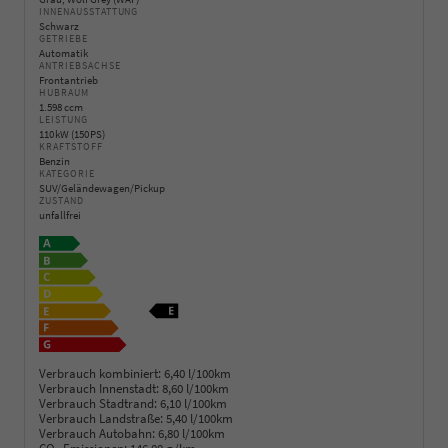
INNENAUSSTATTUNG
Schwarz
GETRIEBE
Automatik
ANTRIEBSACHSE
Frontantrieb
HUBRAUM
1.598 ccm
LEISTUNG
110 kW (150 PS)
KRAFTSTOFF
Benzin
KATEGORIE
SUV/Geländewagen/Pickup
ZUSTAND
unfallfrei
Verbrauch kombiniert:
6,40 l/100km
Verbrauch Innenstadt:
8,60 l/100km
Verbrauch Stadtrand:
6,10 l/100km
Verbrauch Landstraße:
5,40 l/100km
Verbrauch Autobahn:
6,80 l/100km