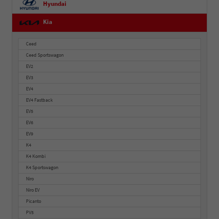
Hyundai
Kia
Ceed
Ceed Sportswagon
EV2
EV3
EV4
EV4 Fastback
EV5
EV6
EV9
K4
K4 Kombi
K4 Sportswagon
Niro
Niro EV
Picanto
PV5