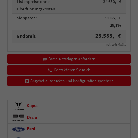
Listenpreise ohne
34.650,– €
Überführungskosten
Sie sparen:
9.065,– €
26,2%
25.585,– €
Endpreis
incl. 19% MwSt.,
Bestellunterlagen anfordern
Kontaktieren Sie mich
Angebot ausdrucken und Konfiguration speichern
Cupra
Dacia
Ford