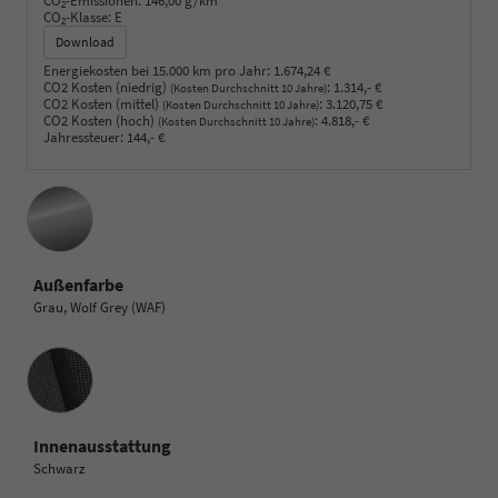
CO
-Emissionen:
146,00 g/km
2
CO
-Klasse:
E
2
Download
Energiekosten bei 15.000 km pro Jahr:
1.674,24 €
CO2 Kosten (niedrig)
:
1.314,- €
(Kosten Durchschnitt 10 Jahre)
CO2 Kosten (mittel)
:
3.120,75 €
(Kosten Durchschnitt 10 Jahre)
CO2 Kosten (hoch)
:
4.818,- €
(Kosten Durchschnitt 10 Jahre)
Jahressteuer:
144,- €
Außenfarbe
Grau, Wolf Grey (WAF)
Innenausstattung
Innenausstattung
Schwarz