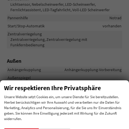
Lichtsensor, Nebelscheinwerfer, LED-Scheinwerfer,
Fernlichtassistent, LED-Tagfahrlicht, Voll-LED Scheinwerfer
Pannenhilfe
Notrad
Start/Stop-Automatik
vorhanden
Zentralverriegelung
Zentralverriegelung, Zentralverriegelung mit
Funkfernbedienung
Außen
Anhängerkupplung
Anhängerkupplung-Vorbereitung
Außenspiegel
Außenspiegel beheizbar, Außenspiegel elektrisch verstellbar
Wir respektieren Ihre Privatsphäre
Dachreling
vorhanden
Unsere Website setzt Cookies ein, um unsere Dienste für Sie bereitzustellen.
Hierbei berücksichtigen wir Ihre Auswahl und verarbeiten nur die Daten für
Räder & Technik
Marketing, Analytics und Personalisierung, für die Sie uns Ihr Einverständnis
geben. Sie können Ihre Einwilligung jederzeit mit Wirkung für die Zukunft
Antriebsachse
Frontantrieb
widerrufen.
Bremsen
Elektronische Parkbremse