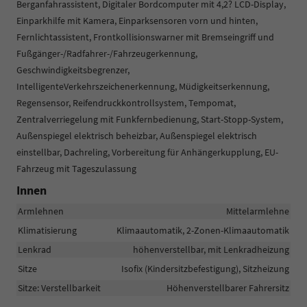
Berganfahrassistent, Digitaler Bordcomputer mit 4,2? LCD-Display,
Einparkhilfe mit Kamera, Einparksensoren vorn und hinten,
Fernlichtassistent, Frontkollisionswarner mit Bremseingriff und
Fußgänger-/Radfahrer-/Fahrzeugerkennung,
Geschwindigkeitsbegrenzer,
IntelligenteVerkehrszeichenerkennung, Müdigkeitserkennung,
Regensensor, Reifendruckkontrollsystem, Tempomat,
Zentralverriegelung mit Funkfernbedienung, Start-Stopp-System,
Außenspiegel elektrisch beheizbar, Außenspiegel elektrisch
einstellbar, Dachreling, Vorbereitung für Anhängerkupplung, EU-
Fahrzeug mit Tageszulassung
Innen
Armlehnen
Mittelarmlehne
Klimatisierung
Klimaautomatik, 2-Zonen-Klimaautomatik
Lenkrad
höhenverstellbar, mit Lenkradheizung
Sitze
Isofix (Kindersitzbefestigung), Sitzheizung
Sitze: Verstellbarkeit
Höhenverstellbarer Fahrersitz