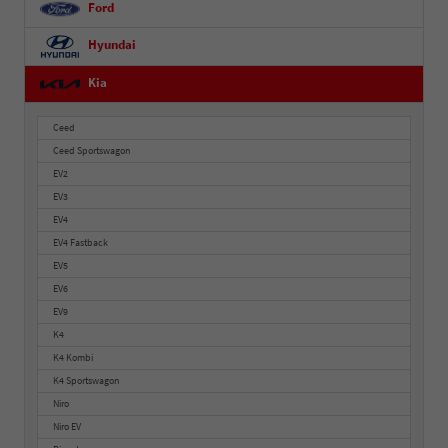
Ford
Hyundai
Kia
Ceed
Ceed Sportswagon
EV2
EV3
EV4
EV4 Fastback
EV5
EV6
EV9
K4
K4 Kombi
K4 Sportswagon
Niro
Niro EV