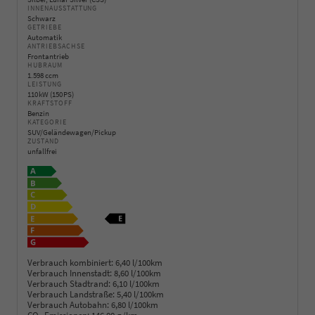
INNENAUSSTATTUNG
Schwarz
GETRIEBE
Automatik
ANTRIEBSACHSE
Frontantrieb
HUBRAUM
1.598 ccm
LEISTUNG
110 kW (150 PS)
KRAFTSTOFF
Benzin
KATEGORIE
SUV/Geländewagen/Pickup
ZUSTAND
unfallfrei
Verbrauch kombiniert:
6,40 l/100km
Verbrauch Innenstadt:
8,60 l/100km
Verbrauch Stadtrand:
6,10 l/100km
Verbrauch Landstraße:
5,40 l/100km
Verbrauch Autobahn:
6,80 l/100km