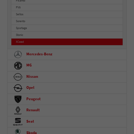
Picanto
PV5
Seltos
Sorento
Sportage
Stonic
XCeed
Mercedes-Benz
MG
Nissan
Opel
Peugeot
Renault
Seat
Skoda