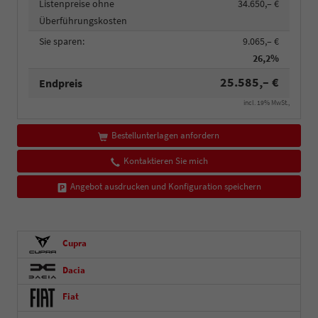
Listenpreise ohne
34.650,– €
Überführungskosten
Sie sparen:
9.065,– €
26,2%
25.585,– €
Endpreis
incl. 19% MwSt.,
Bestellunterlagen anfordern
Kontaktieren Sie mich
Angebot ausdrucken und Konfiguration speichern
Cupra
Dacia
Fiat