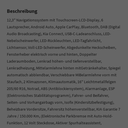
Beschreibung
12,3'' Navigationssystem mit Touchscreen-LCD-Display, 6
Lautsprecher, Android Auto, Apple CarPlay, Bluetooth, DAB (Digital
Audio Broadcasting), Kia Connect, USB-C-Ladeanschluss, LED-
Nebelscheinwerfer, LED-Rückleuchten, LED-Tagfahrlicht,
Lichtsensor, Voll-LED-Scheinwerfer, Abgedunkelte Heckscheiben,
Fensterheber elektrisch vorne und hinten, Doppelter
Laderaumboden, Lenkrad höhen- und tiefenverstellbar,
Lenkradheizung, Mittelarmlehne hinten mitGetränkehalter, Spiegel
automatisch abblendbar, Verschiebbare MiBelarmlehne vorn mit
Staufach, 2 Klimazonen, Klimaautomatik, 16'' Leichtmetallfelgen
205/60 R16, Notrad, ABS (Antiblockiersystem), Alarmanlage, ESP
(Elektronisches Stabilitätsprogramm), Fahrer- und Beifahrer,
Seiten- und Vorhangairbags vorn, Isofix (Kindersitzbefestigung),
Beheizbare Vordersitze, Fahrersitz höhenverstellbar, KIA Garantie 7
Jahre / 150.000 Km, (Elektronische Parkbremse mit Auto-Hold-
Funktion, 12 Volt Steckdose, Aktiver Spurhalteassistent,