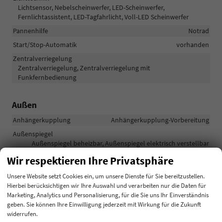
Lichtsensor, Nebelscheinwerfer, LED-Scheinwerfer,
Fernlichtassistent, LED-Tagfahrlicht, Voll-LED Scheinwerfer
Pannenhilfe
Notrad
Start/Stop-Automatik
vorhanden
Zentralverriegelung
Zentralverriegelung, Zentralverriegelung mit
Funkfernbedienung
Außen
Anhängerkupplung
Anhängerkupplung-Vorbereitung
Außenspiegel
Außenspiegel beheizbar, Außenspiegel elektrisch verstellbar
Dachreling
vorhanden
Wir respektieren Ihre Privatsphäre
Unsere Website setzt Cookies ein, um unsere Dienste für Sie bereitzustellen.
Räder & Technik
Hierbei berücksichtigen wir Ihre Auswahl und verarbeiten nur die Daten für
Marketing, Analytics und Personalisierung, für die Sie uns Ihr Einverständnis
Antriebsachse
Frontantrieb
geben. Sie können Ihre Einwilligung jederzeit mit Wirkung für die Zukunft
Bremsen
Elektronische Parkbremse
widerrufen.