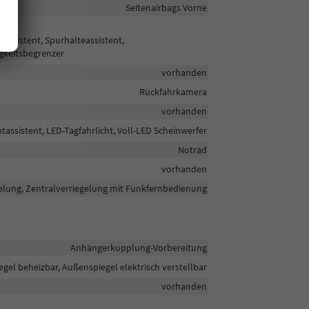
Seitenairbags Vorne
ssistent, Spurhalteassistent,
gkeitsbegrenzer
vorhanden
Rückfahrkamera
vorhanden
tassistent, LED-Tagfahrlicht, Voll-LED Scheinwerfer
Notrad
vorhanden
elung, Zentralverriegelung mit Funkfernbedienung
Anhängerkupplung-Vorbereitung
gel beheizbar, Außenspiegel elektrisch verstellbar
vorhanden