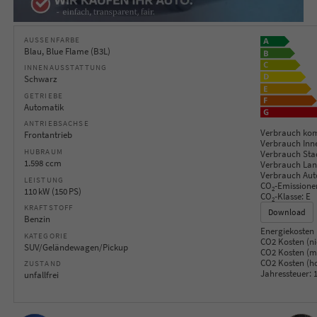
AUSSENFARBE
Blau, Blue Flame (B3L)
INNENAUSSTATTUNG
Schwarz
GETRIEBE
Automatik
ANTRIEBSACHSE
Verbrauch kom
Frontantrieb
Verbrauch Inn
HUBRAUM
Verbrauch Sta
1.598 ccm
Verbrauch Lan
Verbrauch Aut
LEISTUNG
CO
-Emissione
2
110 kW (150 PS)
CO
-Klasse:
E
2
KRAFTSTOFF
Download
Benzin
Energiekosten 
KATEGORIE
CO2 Kosten (ni
SUV/Geländewagen/Pickup
CO2 Kosten (mi
CO2 Kosten (h
ZUSTAND
Jahressteuer:
1
unfallfrei