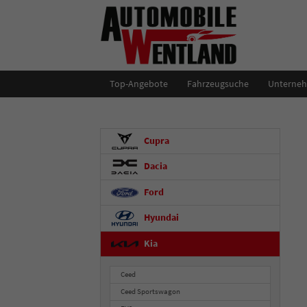
Top-Angebote
Fahrzeugsuche
Unterne
Cupra
Dacia
Ford
Hyundai
Kia
Ceed
Ceed Sportswagon