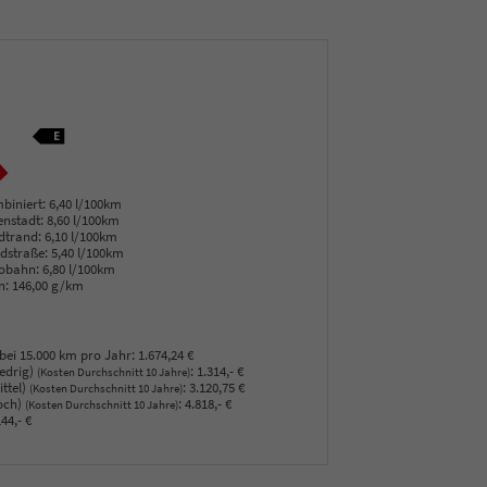
biniert:
6,40 l/100km
enstadt:
8,60 l/100km
dtrand:
6,10 l/100km
dstraße:
5,40 l/100km
obahn:
6,80 l/100km
n:
146,00 g/km
bei 15.000 km pro Jahr:
1.674,24 €
edrig)
:
1.314,- €
(Kosten Durchschnitt 10 Jahre)
ttel)
:
3.120,75 €
(Kosten Durchschnitt 10 Jahre)
och)
:
4.818,- €
(Kosten Durchschnitt 10 Jahre)
44,- €