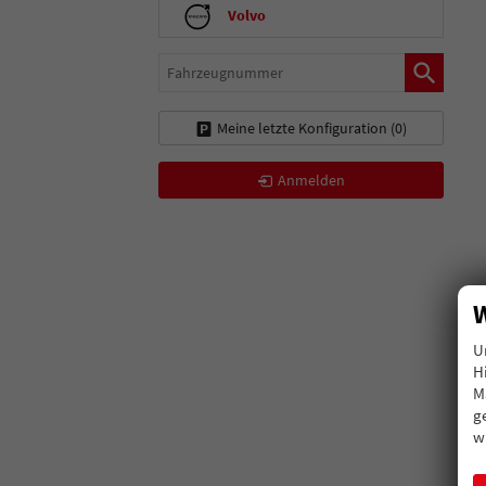
Volvo
Fahrzeugnummer
Meine letzte Konfiguration (
0
)
Anmelden
W
U
H
M
g
w