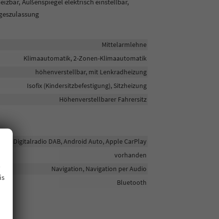
zbar, Außenspiegel elektrisch einstellbar,
ageszulassung
Mittelarmlehne
Klimaautomatik, 2-Zonen-Klimaautomatik
höhenverstellbar, mit Lenkradheizung
Isofix (Kindersitzbefestigung), Sitzheizung
Höhenverstellbarer Fahrersitz
Digitalradio DAB, Android Auto, Apple CarPlay
vorhanden
.
Navigation, Navigation per Audio
is
Bluetooth