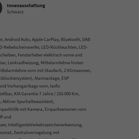
sstattung
Innenausstattung
Schwarz
r, Android Auto, Apple CarPlay, Bluetooth, DAB
ED-Nebelscheinwerfer, LED-Rückleuchten, LED-
cheiben, Fensterheber elektrisch vorne und
bar, Lenkradheizung, Mittelarmlehne hinten
MiBelarmlehne vorn mit Staufach, 2 Klimazonen,
tiblockiersystem), Alarmanlage, ESP
 und Vorhangairbags vorn, Isofix
ellbar, KIA Garantie 7 Jahre / 150.000 Km,
 Aktiver Spurhalteassistent,
inparkhilfe mit Kamera, Einparksensoren vorn
ff und
er, IntelligenteVerkehrszeichenerkennung,
omat, Zentralverriegelung mit