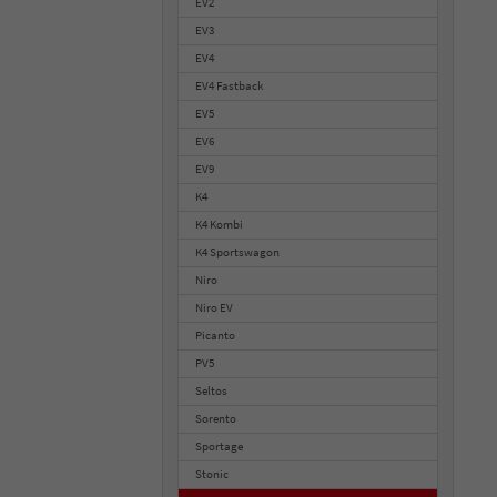
EV2
EV3
EV4
EV4 Fastback
EV5
EV6
EV9
K4
K4 Kombi
K4 Sportswagon
Niro
Niro EV
Picanto
PV5
Seltos
Sorento
Sportage
Stonic