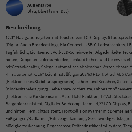
Innenau
Außenfarbe
Blau, Blue Flame (B3L)
Beschreibung
12,3'' Navigationssystem mit Touchscreen-LCD-Display, 6 Lautspreche
(Digital Audio Broadcasting), Kia Connect, USB-C-Ladeanschluss, L
Tagfahrlicht, Lichtsensor, Voll-LED-Scheinwerfer, Abgedunkelte Hecks
hinten, Doppelter Laderaumboden, Lenkrad höhen- und tiefenverstell
mitGetränkehalter, Spiegel automatisch abblendbar, Verschiebbare 
Klimaautomatik, 16'' Leichtmetallfelgen 205/60 R16, Notrad, ABS (An
(Elektronisches Stabilitätsprogramm), Fahrer- und Beifahrer, Seiten-
(Kindersitzbefestigung), Beheizbare Vordersitze, Fahrersitz höhenverst
(Elektronische Parkbremse mit Auto-Hold-Funktion, 12 Volt Steckdose,
Berganfahrassistent, Digitaler Bordcomputer mit 4,2? LCD-Display, E
und hinten, Fernlichtassistent, Frontkollisionswarner mit Bremseingri
Fußgänger-/Radfahrer-/Fahrzeugerkennung, Geschwindigkeitsbegrenz
Müdigkeitserkennung, Regensensor, Reifendruckkontrollsystem, Temp