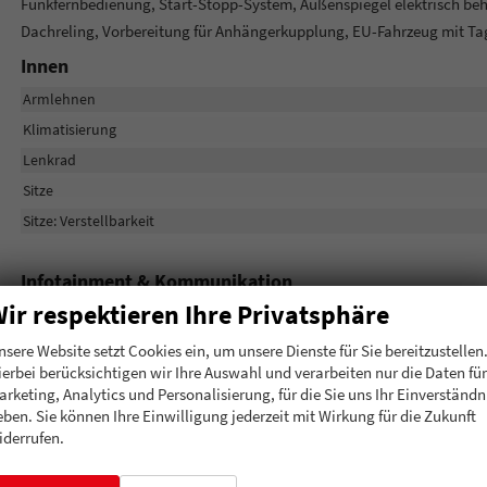
Funkfernbedienung, Start-Stopp-System, Außenspiegel elektrisch behei
Dachreling, Vorbereitung für Anhängerkupplung, EU-Fahrzeug mit T
Innen
Armlehnen
Klimatisierung
Lenkrad
Sitze
Sitze: Verstellbarkeit
Infotainment & Kommunikation
ir respektieren Ihre Privatsphäre
Audioanlage
Bordcomputer
nsere Website setzt Cookies ein, um unsere Dienste für Sie bereitzustellen
ierbei berücksichtigen wir Ihre Auswahl und verarbeiten nur die Daten für
Navigationssystem
arketing, Analytics und Personalisierung, für die Sie uns Ihr Einverständn
Telefon
eben. Sie können Ihre Einwilligung jederzeit mit Wirkung für die Zukunft
iderrufen.
Sicherheit & Assistenz