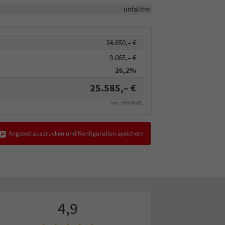
unfallfrei
34.650,– €
9.065,– €
26,2%
25.585,– €
incl. 19% MwSt.,
Angebot ausdrucken und Konfiguration speichern
4,9