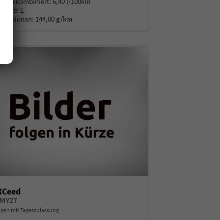
auch kombiniert:
6,40 l/100km
Klasse:
E
Emissionen:
144,00 g/km
XCeed
 MY27
en mit Tageszulassung