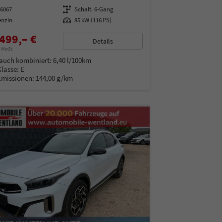
16067
Getriebe
Schalt. 6-Gang
enzin
Leistung
85 kW (116 PS)
499,– €
Details
% MwSt.
auch kombiniert:
6,40 l/100km
Klasse:
E
Emissionen:
144,00 g/km