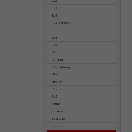
EV2
EV3
EV4
EV4 Fastback
EV5
EV6
EV9
K4
K4 Kombi
K4 Sportswagon
Niro
Niro EV
Picanto
PV5
Seltos
Sorento
Sportage
Stonic