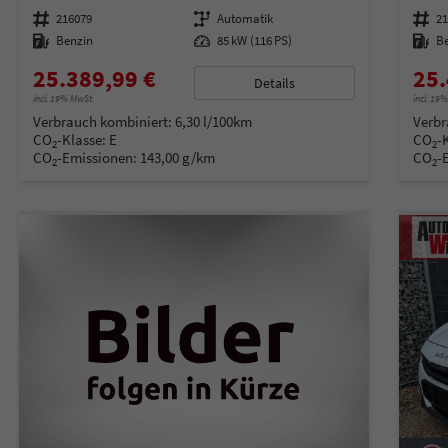
Fahrzeugnummer
216079
Getriebe
Automatik
Fahrzeugnummer
2
Kraftstoff
Benzin
Leistung
85 kW (116 PS)
Kraftstoff
B
25.389,99 €
25.
Details
incl. 19% MwSt.
incl. 19
Verbrauch kombiniert:
6,30 l/100km
Verbr
CO
-Klasse:
E
CO
-
2
2
CO
-Emissionen:
143,00 g/km
CO
-
2
2