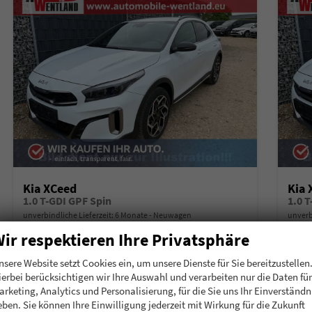
Kia XCeed
Kia 
1.0 T-GDI GPF Spin
1.0 
unverbindliche Lieferzeit:
6 Monate
Neuwagen
unverb
ir respektieren Ihre Privatsphäre
Fahrzeugnummer
215098
Getriebe
Schalt. 6-Gang
Fahrzeugnummer
2
Kraftstoff
Benzin
Leistung
85 kW (116 PS)
Kraftstoff
B
nsere Website setzt Cookies ein, um unsere Dienste für Sie bereitzustellen
ierbei berücksichtigen wir Ihre Auswahl und verarbeiten nur die Daten für
24.675,– €
25.
Details
arketing, Analytics und Personalisierung, für die Sie uns Ihr Einverständn
incl. 19% MwSt.
incl. 19
eben. Sie können Ihre Einwilligung jederzeit mit Wirkung für die Zukunft