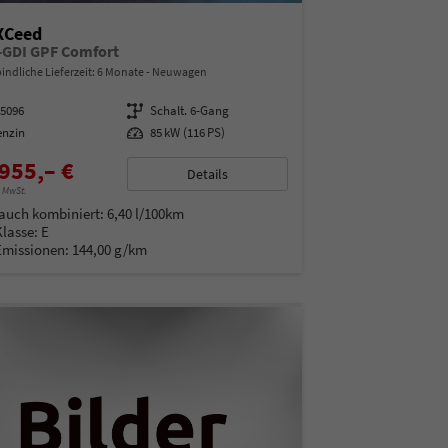
XCeed
T-GDI GPF Comfort
indliche Lieferzeit:
6 Monate
Neuwagen
15096
Getriebe
Schalt. 6-Gang
enzin
Leistung
85 kW (116 PS)
955,– €
Details
% MwSt.
auch kombiniert:
6,40 l/100km
Klasse:
E
Emissionen:
144,00 g/km