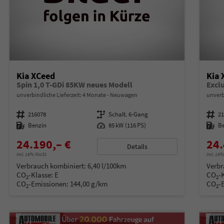
Kia XCeed
Kia 
Spin 1,0 T-GDi 85KW neues Modell
Excl
unverbindliche Lieferzeit:
4 Monate
Neuwagen
unverb
Fahrzeugnummer
216078
Getriebe
Schalt. 6-Gang
Fahrzeugnummer
2
Kraftstoff
Benzin
Leistung
85 kW (116 PS)
Kraftstoff
B
24.190,– €
24.
Details
incl. 19% MwSt.
incl. 19
Verbrauch kombiniert:
6,40 l/100km
Verbr
CO
-Klasse:
E
CO
-
2
2
CO
-Emissionen:
144,00 g/km
CO
-
2
2