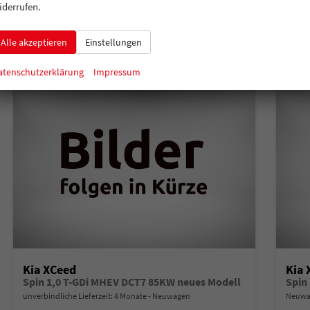
Verbrauch kombiniert:
6,40 l/100km
Verbr
iderrufen.
CO
-Klasse:
E
CO
-
2
2
CO
-Emissionen:
144,00 g/km
CO
-
2
2
Alle akzeptieren
Einstellungen
atenschutzerklärung
Impressum
Kia XCeed
Kia 
Spin 1,0 T-GDi MHEV DCT7 85KW neues Modell
Spin
unverbindliche Lieferzeit:
4 Monate
Neuwagen
Neuwag