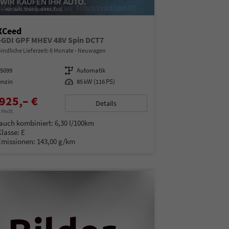
XCeed
T-GDI GPF MHEV 48V Spin DCT7
indliche Lieferzeit:
6 Monate
Neuwagen
15099
Getriebe
Automatik
enzin
Leistung
85 kW (116 PS)
925,– €
Details
% MwSt.
auch kombiniert:
6,30 l/100km
Klasse:
E
Emissionen:
143,00 g/km