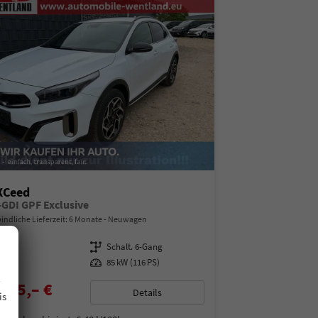
XCeed
T-GDI GPF Exclusive
indliche Lieferzeit:
6 Monate
Neuwagen
15101
Getriebe
Schalt. 6-Gang
enzin
Leistung
85 kW (116 PS)
.
025,– €
Details
is
% MwSt.