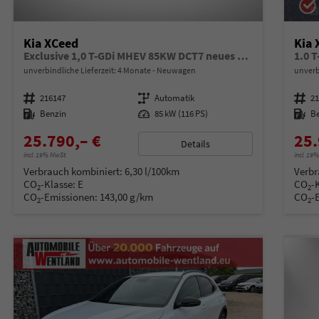
Kia XCeed
Kia 
Exclusive 1,0 T-GDi MHEV 85KW DCT7 neues Modell
1.0 
unverbindliche Lieferzeit:
4 Monate
Neuwagen
unverb
Fahrzeugnummer
216147
Getriebe
Automatik
Fahrzeugnummer
2
Kraftstoff
Benzin
Leistung
85 kW (116 PS)
Kraftstoff
B
25.790,– €
25.
Details
incl. 19% MwSt.
incl. 19
Verbrauch kombiniert:
6,30 l/100km
Verbr
CO
-Klasse:
E
CO
-
2
2
CO
-Emissionen:
143,00 g/km
CO
-
2
2