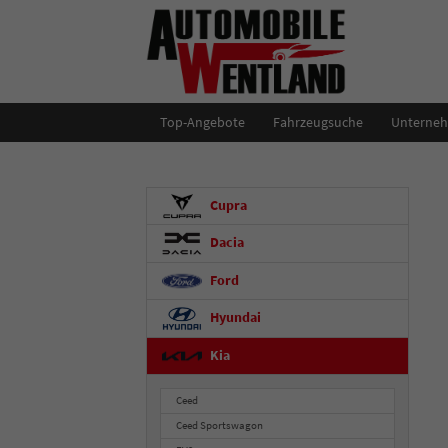
Top-Angebote
Fahrzeugsuche
Unterne
Cupra
Dacia
Ford
Hyundai
Kia
Ceed
Ceed Sportswagon