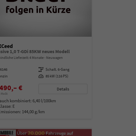
XCeed
usive 1,0 T-GDi 85KW neues Modell
indliche Lieferzeit:
4 Monate
Neuwagen
16146
Getriebe
Schalt. 6-Gang
enzin
Leistung
85 kW (116 PS)
490,– €
Details
% MwSt.
auch kombiniert:
6,40 l/100km
Klasse:
E
Emissionen:
144,00 g/km