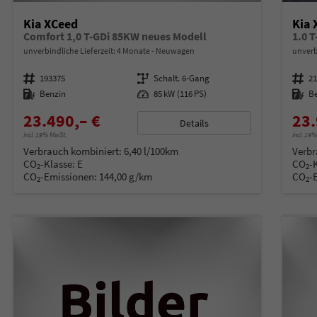
Kia XCeed
Kia 
Comfort 1,0 T-GDi 85KW neues Modell
1.0 
unverbindliche Lieferzeit:
4 Monate
Neuwagen
unverb
Fahrzeugnummer
193375
Getriebe
Schalt. 6-Gang
Fahrzeugnummer
2
Kraftstoff
Benzin
Leistung
85 kW (116 PS)
Kraftstoff
B
23.490,– €
23.
Details
incl. 19% MwSt.
incl. 19
Verbrauch kombiniert:
6,40 l/100km
Verbr
CO
-Klasse:
E
CO
-
2
2
CO
-Emissionen:
144,00 g/km
CO
-
2
2