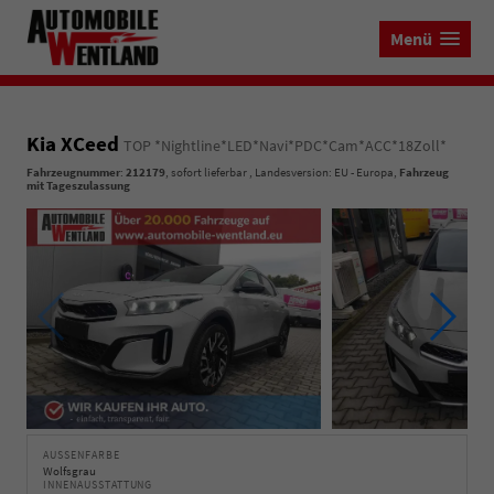
Menü
Kia XCeed
TOP *Nightline*LED*Navi*PDC*Cam*ACC*18Zoll*
Fahrzeugnummer
:
212179
,
sofort lieferbar
, Landesversion: EU - Europa,
Fahrzeug
mit Tageszulassung
AUSSENFARBE
Wolfsgrau
INNENAUSSTATTUNG