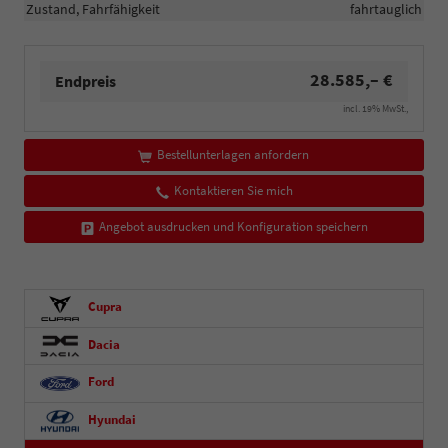
Zustand, Fahrfähigkeit
fahrtauglich
28.585,– €
Endpreis
incl. 19% MwSt.,
Bestellunterlagen anfordern
Kontaktieren Sie mich
Angebot ausdrucken und Konfiguration speichern
Cupra
Dacia
Ford
Hyundai