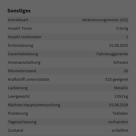
Sonstiges
Antriebsart
Verbrennungsmotor (ICE)
Anzahl Türen
5-türig
Anzahl Vorbesitzer
1
Erstzulassung
01.08.2025
Garantieleistung
Fahrzeuggarantie
Innenausstattung
Schwarz
Kilometerstand
20
Kraftstoff: unterstützte
E10 geeignet
Lackierung
Metallic
Leergewicht
1350 kg
Nächste Hauptuntersuchung
01.08.2028
Polsterung
Teilleder
Tageszulassung
vorhanden
Zustand
unfallfrei