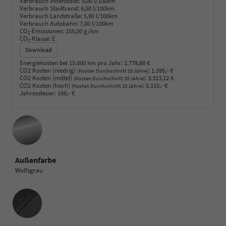
Verbrauch Innenstadt:
9,00 l/100km
Verbrauch Stadtrand:
6,50 l/100km
Verbrauch Landstraße:
5,90 l/100km
Verbrauch Autobahn:
7,00 l/100km
CO
-Emissionen:
155,00 g/km
2
CO
-Klasse:
E
2
Download
Energiekosten bei 15.000 km pro Jahr:
1.778,88 €
CO2 Kosten (niedrig)
:
1.395,- €
(Kosten Durchschnitt 10 Jahre)
CO2 Kosten (mittel)
:
3.313,12 €
(Kosten Durchschnitt 10 Jahre)
CO2 Kosten (hoch)
:
5.115,- €
(Kosten Durchschnitt 10 Jahre)
Jahressteuer:
166,- €
Außenfarbe
Wolfsgrau
Innenausstattung