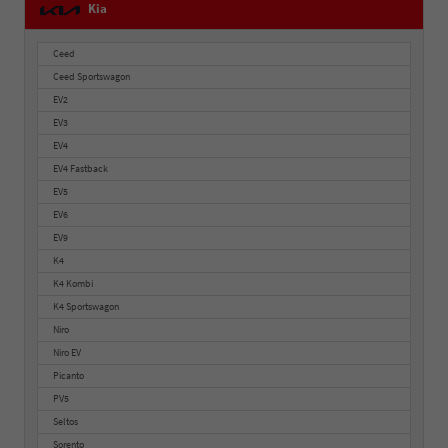
Kia
Ceed
Ceed Sportswagon
EV2
EV3
EV4
EV4 Fastback
EV5
EV6
EV9
K4
K4 Kombi
K4 Sportswagon
Niro
Niro EV
Picanto
PV5
Seltos
Sorento