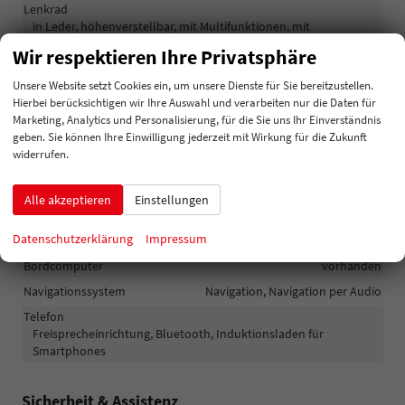
Lenkrad
in Leder, höhenverstellbar, mit Multifunktionen, mit
Lenkradheizung
Wir respektieren Ihre Privatsphäre
Sitze
Unsere Website setzt Cookies ein, um unsere Dienste für Sie bereitzustellen.
Isofix (Kindersitzbefestigung), Rücksitzbank hinten geteilt,
Hierbei berücksichtigen wir Ihre Auswahl und verarbeiten nur die Daten für
Sitzheizung
Marketing, Analytics und Personalisierung, für die Sie uns Ihr Einverständnis
geben. Sie können Ihre Einwilligung jederzeit mit Wirkung für die Zukunft
Infotainment & Kommunikation
widerrufen.
Assistenzsysteme
Sprachsteuerung
Alle akzeptieren
Einstellungen
Audioanlage
Radio/MP3-Player, Radio, Schnittstelle MP3, Schnittstelle USB,
Datenschutzerklärung
Impressum
Digitalradio DAB, Android Auto, Apple CarPlay, Touchscreen
Bordcomputer
vorhanden
Navigationssystem
Navigation, Navigation per Audio
Telefon
Freisprecheinrichtung, Bluetooth, Induktionsladen für
Smartphones
Sicherheit & Assistenz