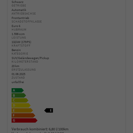
Schwarz
GETRIEBE
Automatik
ANTRIEBSACHSE
Frontantrieb
SCHADSTOFFKLASSE
Euro 6
HUBRAUM
1.598 ccm
LEISTUNG
132 kW (179 PS)
KRAFTSTOFF
Benzin
KATEGORIE
SUV/Geländewagen/Pickup
KILOMETERSTAND
20 km
ERSTZULASSUNG
01.08.2025
ZUSTAND
unfallfrei
Verbrauch kombiniert:
6,80 l/100km