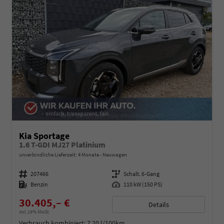
Kia Sportage
1.6 T-GDI MJ27 Platinium
unverbindliche Lieferzeit:
4 Monate
Neuwagen
Fahrzeugnummer
207466
Getriebe
Schalt. 6-Gang
Kraftstoff
Benzin
Leistung
110 kW (150 PS)
30.405,– €
Details
incl. 19% MwSt.
Verbrauch kombiniert:
7,20 l/100km