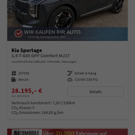
Kia Sportage
1.6 T-GDI GPF Comfort MJ27
unverbindliche Lieferzeit:
4 Monate
Neuwagen
Fahrzeugnummer
207033
Getriebe
Schalt. 6-Gang
Kraftstoff
Benzin
Leistung
110 kW (150 PS)
28.195,– €
Details
incl. 19% MwSt.
Verbrauch kombiniert:
7,20 l/100km
CO
-Klasse:
F
2
CO
-Emissionen:
164,00 g/km
2