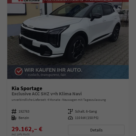
Kia Sportage
Exclusive ACC SHZ v+h Klima Navi
unverbindliche Lieferzeit:
4 Monate
Neuwagen mit Tageszulassung
Fahrzeugnummer
192763
Getriebe
Schalt. 6-Gang
Kraftstoff
Benzin
Leistung
110 kW (150 PS)
29.162,– €
Details
incl. 19% MwSt.