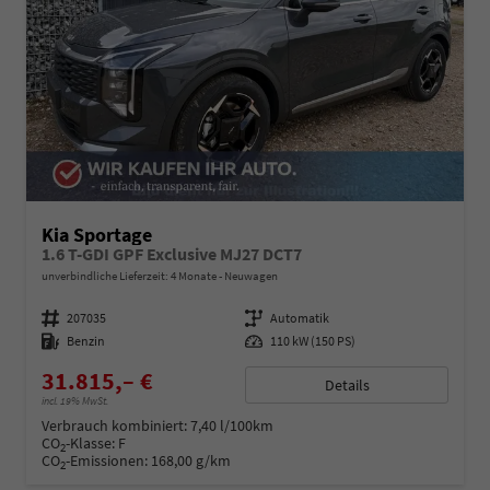
Kia Sportage
1.6 T-GDI GPF Exclusive MJ27 DCT7
unverbindliche Lieferzeit:
4 Monate
Neuwagen
Fahrzeugnummer
207035
Getriebe
Automatik
Kraftstoff
Benzin
Leistung
110 kW (150 PS)
31.815,– €
Details
incl. 19% MwSt.
Verbrauch kombiniert:
7,40 l/100km
CO
-Klasse:
F
2
CO
-Emissionen:
168,00 g/km
2