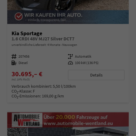
Kia Sportage
1.6 CRDI 48V MJ27 Silver DCT7
unverbindliche Lieferzeit:
4 Monate
Neuwagen
Fahrzeugnummer
207456
Getriebe
Automatik
Kraftstoff
Diesel
Leistung
100 kW (136 PS)
30.695,– €
Details
incl. 19% MwSt.
Verbrauch kombiniert:
5,50 l/100km
CO
-Klasse:
F
2
CO
-Emissionen:
169,00 g/km
2