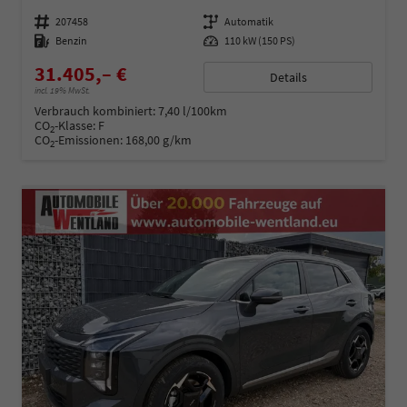
Fahrzeugnummer
207458
Getriebe
Automatik
Kraftstoff
Benzin
Leistung
110 kW (150 PS)
31.405,– €
Details
incl. 19% MwSt.
Verbrauch kombiniert:
7,40 l/100km
CO
-Klasse:
F
2
CO
-Emissionen:
168,00 g/km
2