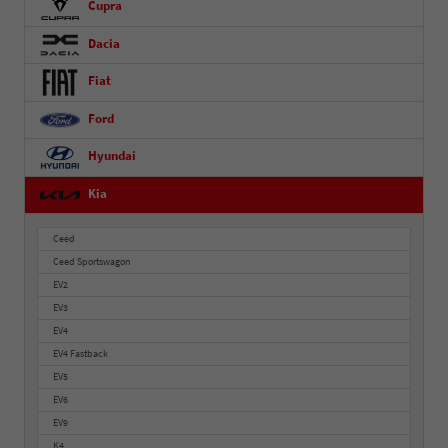
Cupra
Dacia
Fiat
Ford
Hyundai
Kia
Ceed
Ceed Sportswagon
EV2
EV3
EV4
EV4 Fastback
EV5
EV6
EV9
K4