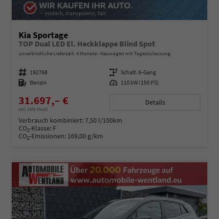
Kia Sportage
TOP Dual LED El. Heckklappe Blind Spot
unverbindliche Lieferzeit:
4 Monate
Neuwagen mit Tageszulassung
Fahrzeugnummer
192768
Getriebe
Schalt. 6-Gang
Kraftstoff
Benzin
Leistung
110 kW (150 PS)
31.697,– €
Details
incl. 19% MwSt.
Verbrauch kombiniert:
7,50 l/100km
CO
-Klasse:
F
2
CO
-Emissionen:
169,00 g/km
2