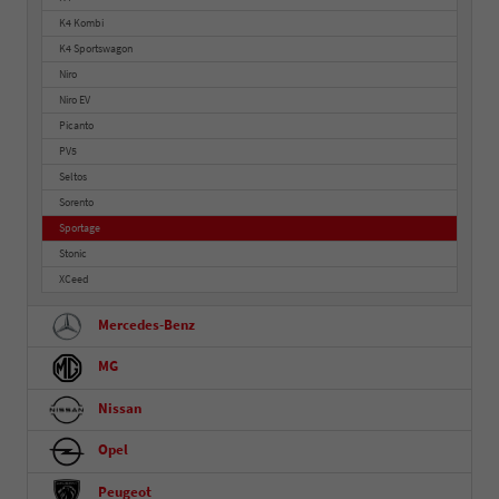
K4 Kombi
K4 Sportswagon
Niro
Niro EV
Picanto
PV5
Seltos
Sorento
Sportage
Stonic
XCeed
Mercedes-Benz
MG
Nissan
Opel
Peugeot