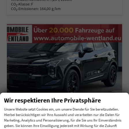
CO
-Klasse:
F
2
CO
-Emissionen:
164,00 g/km
2
Wir respektieren Ihre Privatsphäre
Unsere Website setzt Cookies ein, um unsere Dienste für Sie bereitzustellen.
Hierbei berücksichtigen wir Ihre Auswahl und verarbeiten nur die Daten für
Kia Sportage
Marketing, Analytics und Personalisierung, für die Sie uns Ihr Einverständnis
Black Edition 1,6 T-GDI 110KW MJ27
geben. Sie können Ihre Einwilligung jederzeit mit Wirkung für die Zukunft