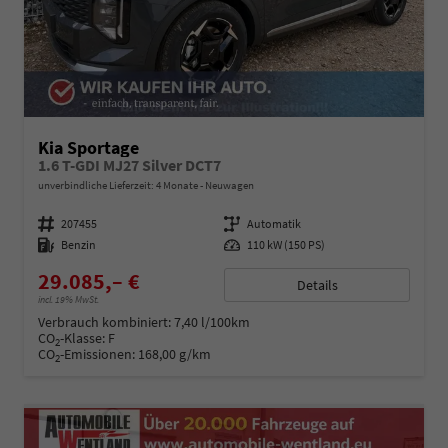
Kia Sportage
1.6 T-GDI MJ27 Silver DCT7
unverbindliche Lieferzeit:
4 Monate
Neuwagen
Fahrzeugnummer
207455
Getriebe
Automatik
Kraftstoff
Benzin
Leistung
110 kW (150 PS)
29.085,– €
Details
incl. 19% MwSt.
Verbrauch kombiniert:
7,40 l/100km
CO
-Klasse:
F
2
CO
-Emissionen:
168,00 g/km
2