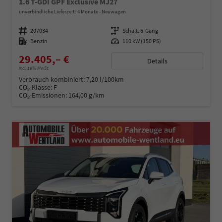
1.6 T-GDI GPF Exclusive MJ27
unverbindliche Lieferzeit:
4 Monate
Neuwagen
Fahrzeugnummer
207034
Getriebe
Schalt. 6-Gang
Kraftstoff
Benzin
Leistung
110 kW (150 PS)
29.405,– €
Details
incl. 19% MwSt.
Verbrauch kombiniert:
7,20 l/100km
CO
-Klasse:
F
2
CO
-Emissionen:
164,00 g/km
2