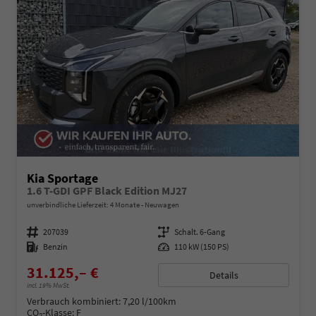
Kia Sportage
1.6 T-GDI GPF Black Edition MJ27
unverbindliche Lieferzeit:
4 Monate
Neuwagen
Fahrzeugnummer
207039
Getriebe
Schalt. 6-Gang
Kraftstoff
Benzin
Leistung
110 kW (150 PS)
31.125,– €
Details
incl. 19% MwSt.
Verbrauch kombiniert:
7,20 l/100km
CO
-Klasse:
F
2