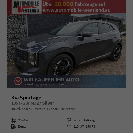
Kia Sportage
1.6 T-GDI MJ27 Silver
unverbindliche Lieferzeit:
4 Monate
Neuwagen
Fahrzeugnummer
207454
Getriebe
Schalt. 6-Gang
Kraftstoff
Benzin
Leistung
110 kW (150 PS)