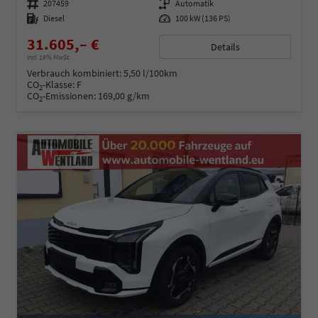
Fahrzeugnummer
207459
Getriebe
Automatik
Kraftstoff
Diesel
Leistung
100 kW (136 PS)
31.605,– €
Details
incl. 19% MwSt.
Verbrauch kombiniert:
5,50 l/100km
CO
-Klasse:
F
2
CO
-Emissionen:
169,00 g/km
2