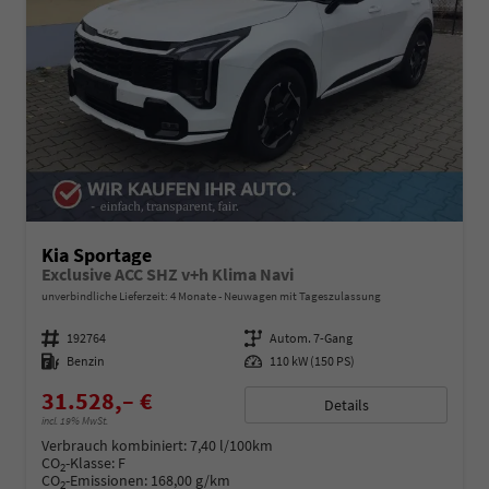
Kia Sportage
Exclusive ACC SHZ v+h Klima Navi
unverbindliche Lieferzeit:
4 Monate
Neuwagen mit Tageszulassung
Fahrzeugnummer
192764
Getriebe
Autom. 7-Gang
Kraftstoff
Benzin
Leistung
110 kW (150 PS)
31.528,– €
Details
incl. 19% MwSt.
Verbrauch kombiniert:
7,40 l/100km
CO
-Klasse:
F
2
CO
-Emissionen:
168,00 g/km
2