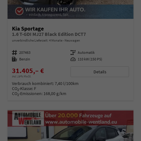
Kia Sportage
1.6 T-GDI MJ27 Black Edition DCT7
unverbindliche Lieferzeit:
4 Monate
Neuwagen
Fahrzeugnummer
207463
Getriebe
Automatik
Kraftstoff
Benzin
Leistung
110 kW (150 PS)
31.405,– €
Details
incl. 19% MwSt.
Verbrauch kombiniert:
7,40 l/100km
CO
-Klasse:
F
2
CO
-Emissionen:
168,00 g/km
2