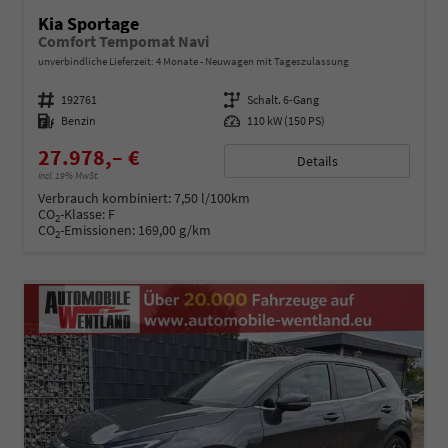
Kia Sportage
Comfort Tempomat Navi
unverbindliche Lieferzeit:
4 Monate
Neuwagen mit Tageszulassung
Fahrzeugnummer
192761
Getriebe
Schalt. 6-Gang
Kraftstoff
Benzin
Leistung
110 kW (150 PS)
27.978,– €
Details
incl. 19% MwSt.
Verbrauch kombiniert:
7,50 l/100km
CO
-Klasse:
F
2
CO
-Emissionen:
169,00 g/km
2