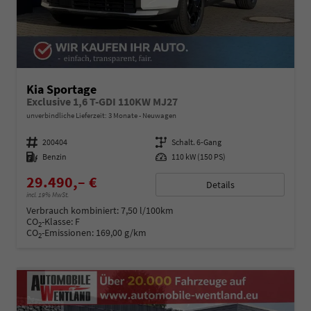
Kia Sportage
Exclusive 1,6 T-GDI 110KW MJ27
unverbindliche Lieferzeit:
3 Monate
Neuwagen
Fahrzeugnummer
200404
Getriebe
Schalt. 6-Gang
Kraftstoff
Benzin
Leistung
110 kW (150 PS)
29.490,– €
Details
incl. 19% MwSt.
Verbrauch kombiniert:
7,50 l/100km
CO
-Klasse:
F
2
CO
-Emissionen:
169,00 g/km
2