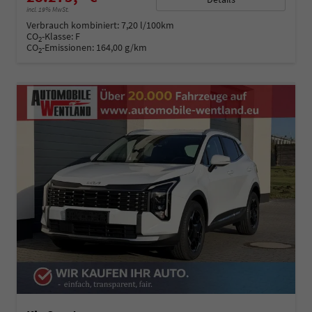
incl. 19% MwSt.
Verbrauch kombiniert:
7,20 l/100km
CO
-Klasse:
F
2
CO
-Emissionen:
164,00 g/km
2