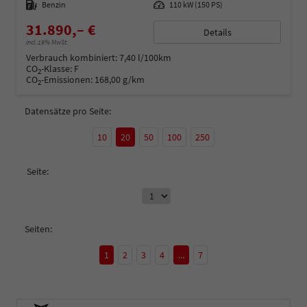
Kraftstoff
Benzin
Leistung
110 kW (150 PS)
31.890,– €
Details
incl. 19% MwSt.
Verbrauch kombiniert:
7,40 l/100km
CO
-Klasse:
F
2
CO
-Emissionen:
168,00 g/km
2
Datensätze pro Seite:
10
20
50
100
250
Seite:
Seiten:
1
2
3
4
...
7