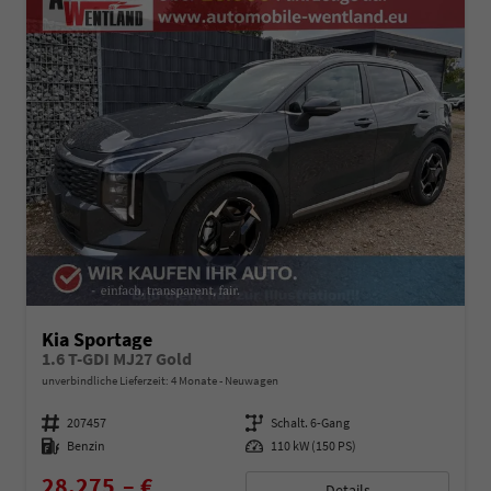
Kia Sportage
1.6 T-GDI MJ27 Gold
unverbindliche Lieferzeit:
4 Monate
Neuwagen
Fahrzeugnummer
207457
Getriebe
Schalt. 6-Gang
Kraftstoff
Benzin
Leistung
110 kW (150 PS)
28.275,– €
Details