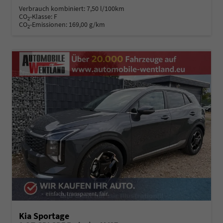
Verbrauch kombiniert:
7,50 l/100km
CO
-Klasse:
F
2
CO
-Emissionen:
169,00 g/km
2
Kia Sportage