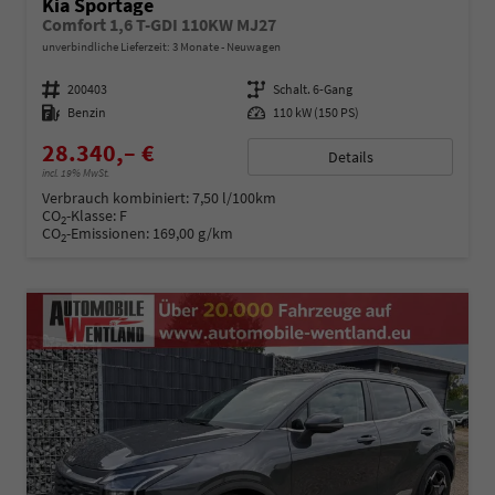
Kia Sportage
Comfort 1,6 T-GDI 110KW MJ27
unverbindliche Lieferzeit:
3 Monate
Neuwagen
Fahrzeugnummer
200403
Getriebe
Schalt. 6-Gang
Kraftstoff
Benzin
Leistung
110 kW (150 PS)
28.340,– €
Details
incl. 19% MwSt.
Verbrauch kombiniert:
7,50 l/100km
CO
-Klasse:
F
2
CO
-Emissionen:
169,00 g/km
2