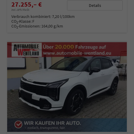
27.255,– €
Details
incl. 19% MwSt.
Verbrauch kombiniert:
7,20 l/100km
CO
-Klasse:
F
2
CO
-Emissionen:
164,00 g/km
2