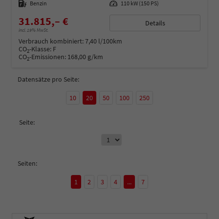
Kraftstoff
Benzin
Leistung
110 kW (150 PS)
31.815,– €
Details
incl. 19% MwSt.
Verbrauch kombiniert:
7,40 l/100km
CO
-Klasse:
F
2
CO
-Emissionen:
168,00 g/km
2
Datensätze pro Seite:
10
20
50
100
250
Seite:
Seiten:
1
2
3
4
...
7