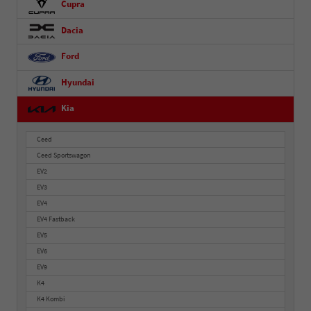
Cupra
Dacia
Ford
Hyundai
Kia
Ceed
Ceed Sportswagon
EV2
EV3
EV4
EV4 Fastback
EV5
EV6
EV9
K4
K4 Kombi