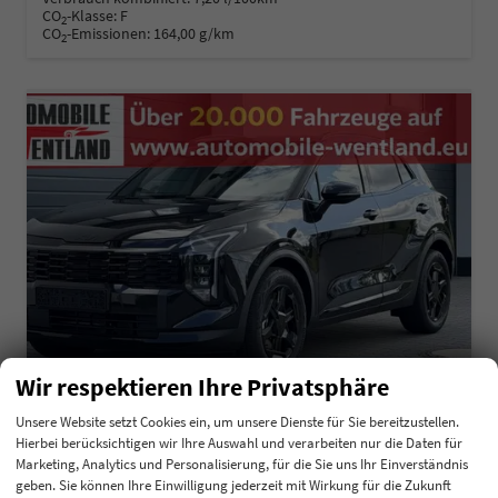
CO
-Klasse:
F
2
CO
-Emissionen:
164,00 g/km
2
Wir respektieren Ihre Privatsphäre
Unsere Website setzt Cookies ein, um unsere Dienste für Sie bereitzustellen.
Hierbei berücksichtigen wir Ihre Auswahl und verarbeiten nur die Daten für
Kia Sportage
Marketing, Analytics und Personalisierung, für die Sie uns Ihr Einverständnis
Black Edition 1,6 T-GDI 110KW MJ27
geben. Sie können Ihre Einwilligung jederzeit mit Wirkung für die Zukunft