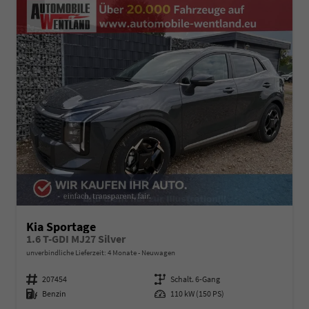
Kia Sportage
1.6 T-GDI MJ27 Silver
unverbindliche Lieferzeit:
4 Monate
Neuwagen
Fahrzeugnummer
207454
Getriebe
Schalt. 6-Gang
Kraftstoff
Benzin
Leistung
110 kW (150 PS)