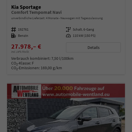
Kia Sportage
Comfort Tempomat Navi
unverbindliche Lieferzeit:
4 Monate
Neuwagen mit Tageszulassung
Fahrzeugnummer
192761
Getriebe
Schalt. 6-Gang
Kraftstoff
Benzin
Leistung
110 kW (150 PS)
27.978,– €
Details
incl. 19% MwSt.
Verbrauch kombiniert:
7,50 l/100km
CO
-Klasse:
F
2
CO
-Emissionen:
169,00 g/km
2