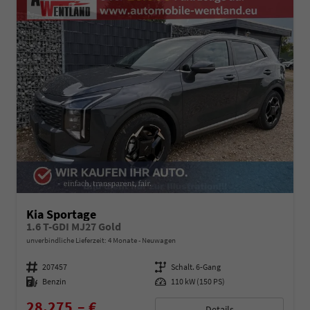
Kia Sportage
1.6 T-GDI MJ27 Gold
unverbindliche Lieferzeit:
4 Monate
Neuwagen
Fahrzeugnummer
207457
Getriebe
Schalt. 6-Gang
Kraftstoff
Benzin
Leistung
110 kW (150 PS)
28.275,– €
Details