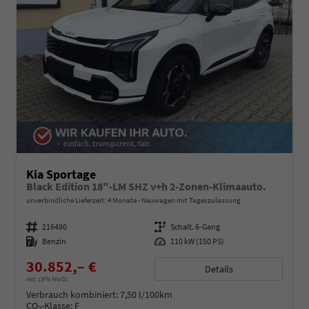
Kia Sportage
Black Edition 18"-LM SHZ v+h 2-Zonen-Klimaauto.
unverbindliche Lieferzeit:
4 Monate
Neuwagen mit Tageszulassung
Fahrzeugnummer
216490
Getriebe
Schalt. 6-Gang
Kraftstoff
Benzin
Leistung
110 kW (150 PS)
30.852,– €
Details
incl. 19% MwSt.
Verbrauch kombiniert:
7,50 l/100km
CO
-Klasse:
F
2