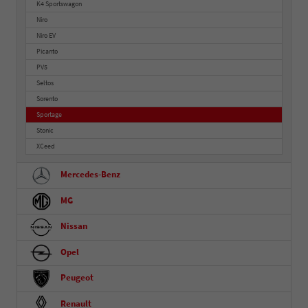
K4 Sportswagon
Niro
Niro EV
Picanto
PV5
Seltos
Sorento
Sportage
Stonic
XCeed
Mercedes-Benz
MG
Nissan
Opel
Peugeot
Renault