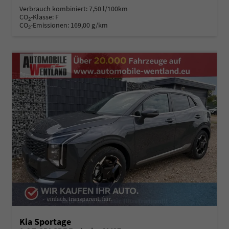
Verbrauch kombiniert:
7,50 l/100km
CO
-Klasse:
F
2
CO
-Emissionen:
169,00 g/km
2
Kia Sportage