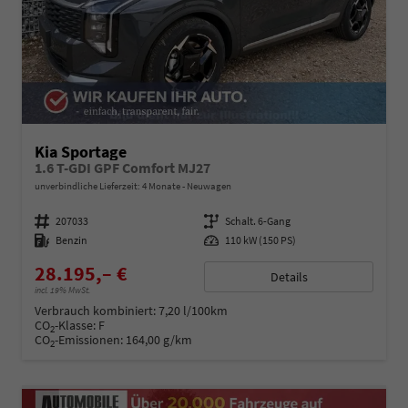
Kia Sportage
1.6 T-GDI GPF Comfort MJ27
unverbindliche Lieferzeit:
4 Monate
Neuwagen
Fahrzeugnummer
207033
Getriebe
Schalt. 6-Gang
Kraftstoff
Benzin
Leistung
110 kW (150 PS)
28.195,– €
Details
incl. 19% MwSt.
Verbrauch kombiniert:
7,20 l/100km
CO
-Klasse:
F
2
CO
-Emissionen:
164,00 g/km
2