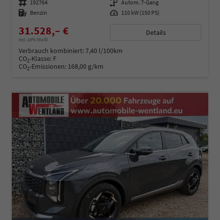
Fahrzeugnummer
192764
Getriebe
Autom. 7-Gang
Kraftstoff
Benzin
Leistung
110 kW (150 PS)
31.528,– €
Details
incl. 19% MwSt.
Verbrauch kombiniert:
7,40 l/100km
CO
-Klasse:
F
2
CO
-Emissionen:
168,00 g/km
2