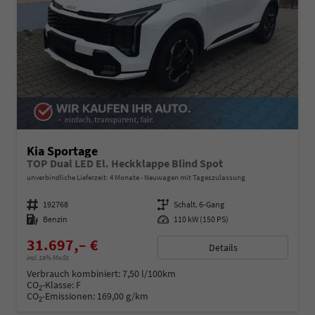
Kia Sportage
TOP Dual LED El. Heckklappe Blind Spot
unverbindliche Lieferzeit:
4 Monate
Neuwagen mit Tageszulassung
Fahrzeugnummer
192768
Getriebe
Schalt. 6-Gang
Kraftstoff
Benzin
Leistung
110 kW (150 PS)
31.697,– €
Details
incl. 19% MwSt.
Verbrauch kombiniert:
7,50 l/100km
CO
-Klasse:
F
2
CO
-Emissionen:
169,00 g/km
2