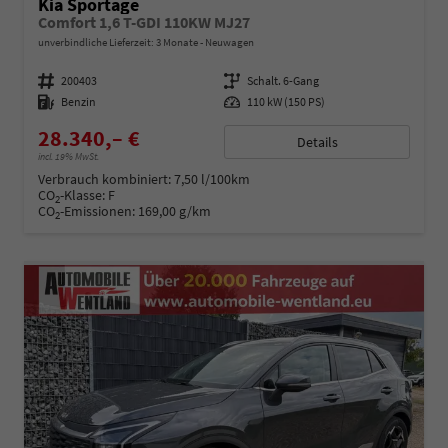
Kia Sportage
Comfort 1,6 T-GDI 110KW MJ27
unverbindliche Lieferzeit:
3 Monate
Neuwagen
Fahrzeugnummer
200403
Getriebe
Schalt. 6-Gang
Kraftstoff
Benzin
Leistung
110 kW (150 PS)
28.340,– €
Details
incl. 19% MwSt.
Verbrauch kombiniert:
7,50 l/100km
CO
-Klasse:
F
2
CO
-Emissionen:
169,00 g/km
2