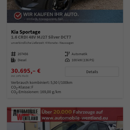
Kia Sportage
1.6 CRDI 48V MJ27 Silver DCT7
unverbindliche Lieferzeit:
4 Monate
Neuwagen
Fahrzeugnummer
207456
Getriebe
Automatik
Kraftstoff
Diesel
Leistung
100 kW (136 PS)
30.695,– €
Details
incl. 19% MwSt.
Verbrauch kombiniert:
5,50 l/100km
CO
-Klasse:
F
2
CO
-Emissionen:
169,00 g/km
2