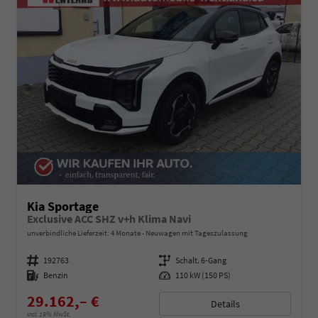
Kia Sportage
Exclusive ACC SHZ v+h Klima Navi
unverbindliche Lieferzeit:
4 Monate
Neuwagen mit Tageszulassung
Fahrzeugnummer
192763
Getriebe
Schalt. 6-Gang
Kraftstoff
Benzin
Leistung
110 kW (150 PS)
29.162,– €
Details
incl. 19% MwSt.