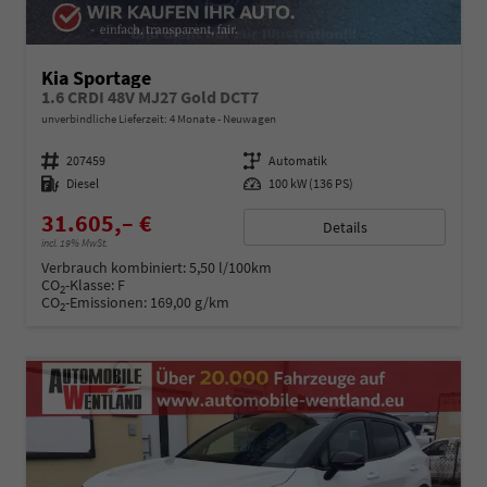
Kia Sportage
1.6 CRDI 48V MJ27 Gold DCT7
unverbindliche Lieferzeit:
4 Monate
Neuwagen
Fahrzeugnummer
207459
Getriebe
Automatik
Kraftstoff
Diesel
Leistung
100 kW (136 PS)
31.605,– €
Details
incl. 19% MwSt.
Verbrauch kombiniert:
5,50 l/100km
CO
-Klasse:
F
2
CO
-Emissionen:
169,00 g/km
2