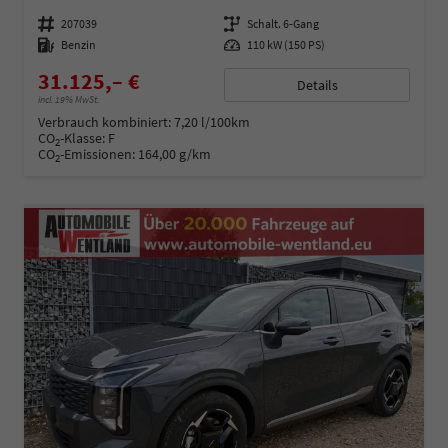
Fahrzeugnummer
207039
Getriebe
Schalt. 6-Gang
Kraftstoff
Benzin
Leistung
110 kW (150 PS)
31.125,– €
Details
incl. 19% MwSt.
Verbrauch kombiniert:
7,20 l/100km
CO
-Klasse:
F
2
CO
-Emissionen:
164,00 g/km
2