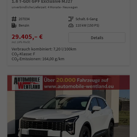
1.6 T-GDI GPF Exclusive MJ27
unverbindliche Lieferzeit:
4 Monate
Neuwagen
Fahrzeugnummer
207034
Getriebe
Schalt. 6-Gang
Kraftstoff
Benzin
Leistung
110 kW (150 PS)
29.405,– €
Details
incl. 19% MwSt.
Verbrauch kombiniert:
7,20 l/100km
CO
-Klasse:
F
2
CO
-Emissionen:
164,00 g/km
2