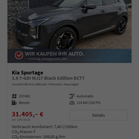
Kia Sportage
1.6 T-GDI MJ27 Black Edition DCT7
unverbindliche Lieferzeit:
4 Monate
Neuwagen
Fahrzeugnummer
207463
Getriebe
Automatik
Kraftstoff
Benzin
Leistung
110 kW (150 PS)
31.405,– €
Details
incl. 19% MwSt.
Verbrauch kombiniert:
7,40 l/100km
CO
-Klasse:
F
2
CO
-Emissionen:
168,00 g/km
2