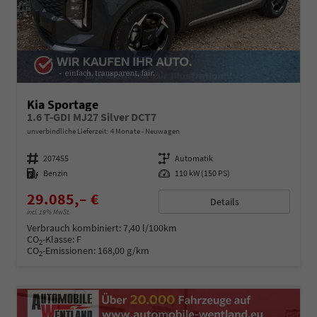
Kia Sportage
1.6 T-GDI MJ27 Silver DCT7
unverbindliche Lieferzeit:
4 Monate
Neuwagen
Fahrzeugnummer
207455
Getriebe
Automatik
Kraftstoff
Benzin
Leistung
110 kW (150 PS)
29.085,– €
Details
incl. 19% MwSt.
Verbrauch kombiniert:
7,40 l/100km
CO
-Klasse:
F
2
CO
-Emissionen:
168,00 g/km
2