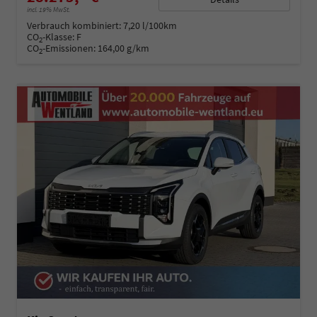
incl. 19% MwSt.
Verbrauch kombiniert:
7,20 l/100km
CO
-Klasse:
F
2
CO
-Emissionen:
164,00 g/km
2