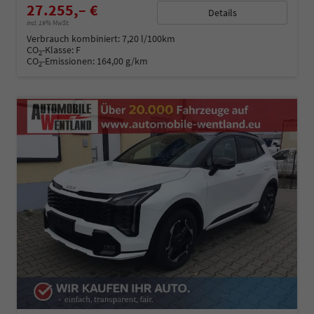
27.255,– €
Details
incl. 19% MwSt.
Verbrauch kombiniert:
7,20 l/100km
CO
-Klasse:
F
2
CO
-Emissionen:
164,00 g/km
2