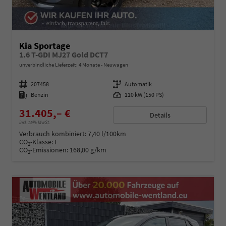
Kia Sportage
1.6 T-GDI MJ27 Gold DCT7
unverbindliche Lieferzeit:
4 Monate
Neuwagen
Fahrzeugnummer
207458
Getriebe
Automatik
Kraftstoff
Benzin
Leistung
110 kW (150 PS)
31.405,– €
Details
incl. 19% MwSt.
Verbrauch kombiniert:
7,40 l/100km
CO
-Klasse:
F
2
CO
-Emissionen:
168,00 g/km
2