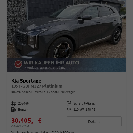
Kia Sportage
1.6 T-GDI MJ27 Platinium
unverbindliche Lieferzeit:
4 Monate
Neuwagen
Fahrzeugnummer
207466
Getriebe
Schalt. 6-Gang
Kraftstoff
Benzin
Leistung
110 kW (150 PS)
30.405,– €
Details
incl. 19% MwSt.
Verbrauch kombiniert:
7,20 l/100km