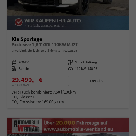
Kia Sportage
Exclusive 1,6 T-GDI 110KW MJ27
unverbindliche Lieferzeit:
3 Monate
Neuwagen
Fahrzeugnummer
200404
Getriebe
Schalt. 6-Gang
Kraftstoff
Benzin
Leistung
110 kW (150 PS)
29.490,– €
Details
incl. 19% MwSt.
Verbrauch kombiniert:
7,50 l/100km
CO
-Klasse:
F
2
CO
-Emissionen:
169,00 g/km
2