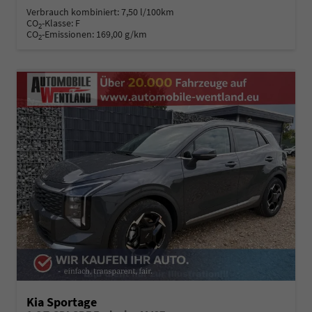
Verbrauch kombiniert:
7,50 l/100km
CO
-Klasse:
F
2
CO
-Emissionen:
169,00 g/km
2
Kia Sportage