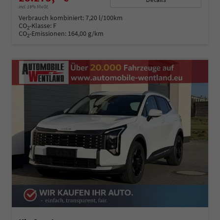
incl. 19% MwSt.
Verbrauch kombiniert:
7,20 l/100km
CO
-Klasse:
F
2
CO
-Emissionen:
164,00 g/km
2