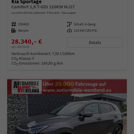
Kia Sportage
Comfort 1,6 T-GDI 110KW MJ27
unverbindliche Lieferzeit:
3 Monate
Neuwagen
Fahrzeugnummer
200403
Getriebe
Schalt. 6-Gang
Kraftstoff
Benzin
Leistung
110 kW (150 PS)
28.340,– €
Details
incl. 19% MwSt.
Verbrauch kombiniert:
7,50 l/100km
CO
-Klasse:
F
2
CO
-Emissionen:
169,00 g/km
2