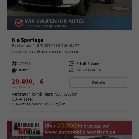
Kia Sportage
Exclusive 1,6 T-GDI 110KW MJ27
unverbindliche Lieferzeit:
3 Monate
Neuwagen
Fahrzeugnummer
200404
Getriebe
Schalt. 6-Gang
Kraftstoff
Benzin
Leistung
110 kW (150 PS)
29.490,– €
Details
incl. 19% MwSt.
Verbrauch kombiniert:
7,50 l/100km
CO
-Klasse:
F
2
CO
-Emissionen:
169,00 g/km
2