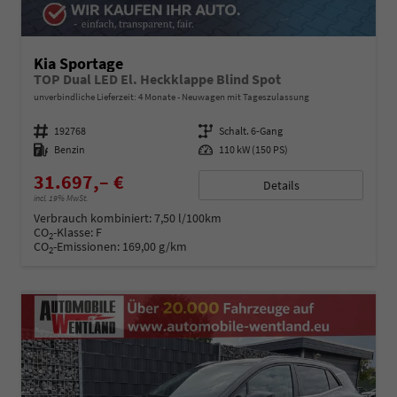
Kia Sportage
TOP Dual LED El. Heckklappe Blind Spot
unverbindliche Lieferzeit:
4 Monate
Neuwagen mit Tageszulassung
Fahrzeugnummer
192768
Getriebe
Schalt. 6-Gang
Kraftstoff
Benzin
Leistung
110 kW (150 PS)
31.697,– €
Details
incl. 19% MwSt.
Verbrauch kombiniert:
7,50 l/100km
CO
-Klasse:
F
2
CO
-Emissionen:
169,00 g/km
2