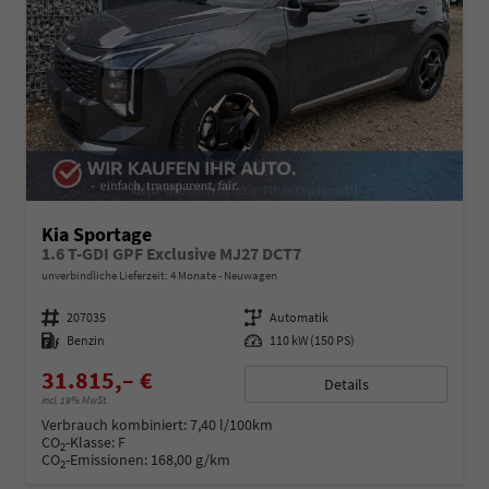
Kia Sportage
1.6 T-GDI GPF Exclusive MJ27 DCT7
unverbindliche Lieferzeit:
4 Monate
Neuwagen
Fahrzeugnummer
207035
Getriebe
Automatik
Kraftstoff
Benzin
Leistung
110 kW (150 PS)
31.815,– €
Details
incl. 19% MwSt.
Verbrauch kombiniert:
7,40 l/100km
CO
-Klasse:
F
2
CO
-Emissionen:
168,00 g/km
2