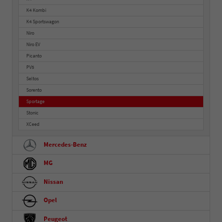
K4 Kombi
K4 Sportswagon
Niro
Niro EV
Picanto
PV5
Seltos
Sorento
Sportage
Stonic
XCeed
Mercedes-Benz
MG
Nissan
Opel
Peugeot