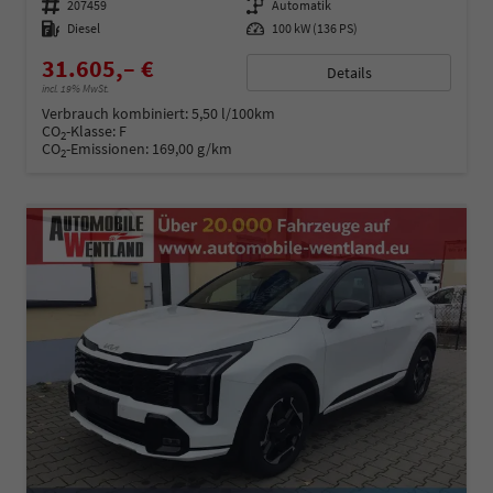
Fahrzeugnummer
207459
Getriebe
Automatik
Kraftstoff
Diesel
Leistung
100 kW (136 PS)
31.605,– €
Details
incl. 19% MwSt.
Verbrauch kombiniert:
5,50 l/100km
CO
-Klasse:
F
2
CO
-Emissionen:
169,00 g/km
2