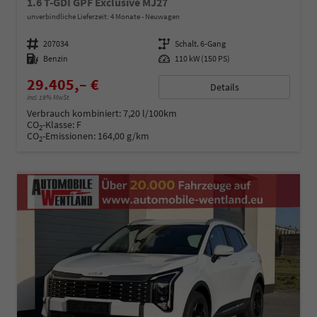
1.6 T-GDI GPF Exclusive MJ27
unverbindliche Lieferzeit:
4 Monate
Neuwagen
Fahrzeugnummer
207034
Getriebe
Schalt. 6-Gang
Kraftstoff
Benzin
Leistung
110 kW (150 PS)
29.405,– €
Details
incl. 19% MwSt.
Verbrauch kombiniert:
7,20 l/100km
CO
-Klasse:
F
2
CO
-Emissionen:
164,00 g/km
2