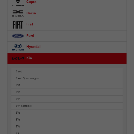
Cupra
Dacia
Fiat
Ford
Hyundai
Kia
Ceed
Ceed Sportswagon
EV2
EV3
EV4
EV4 Fastback
EV5
EV6
EV9
K4