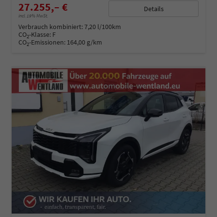
27.255,– €
Details
incl. 19% MwSt.
Verbrauch kombiniert:
7,20 l/100km
CO
-Klasse:
F
2
CO
-Emissionen:
164,00 g/km
2