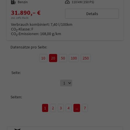
Kraftstoff
Benzin
Leistung
110 kW (150 PS)
31.890,– €
Details
incl. 19% MwSt.
Verbrauch kombiniert:
7,40 l/100km
CO
-Klasse:
F
2
CO
-Emissionen:
168,00 g/km
2
Datensätze pro Seite:
10
20
50
100
250
Seite:
Seiten:
1
2
3
4
...
7