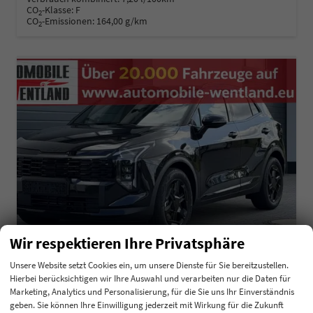
CO
-Klasse:
F
2
CO
-Emissionen:
164,00 g/km
2
Wir respektieren Ihre Privatsphäre
Unsere Website setzt Cookies ein, um unsere Dienste für Sie bereitzustellen.
Hierbei berücksichtigen wir Ihre Auswahl und verarbeiten nur die Daten für
Kia Sportage
Marketing, Analytics und Personalisierung, für die Sie uns Ihr Einverständnis
Black Edition 1,6 T-GDI 110KW MJ27
geben. Sie können Ihre Einwilligung jederzeit mit Wirkung für die Zukunft