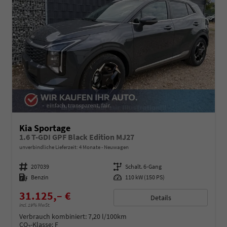
Kia Sportage
1.6 T-GDI GPF Black Edition MJ27
unverbindliche Lieferzeit:
4 Monate
Neuwagen
Fahrzeugnummer
207039
Getriebe
Schalt. 6-Gang
Kraftstoff
Benzin
Leistung
110 kW (150 PS)
31.125,– €
Details
incl. 19% MwSt.
Verbrauch kombiniert:
7,20 l/100km
CO
-Klasse:
F
2