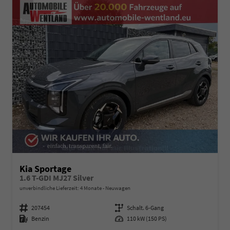
Kia Sportage
1.6 T-GDI MJ27 Silver
unverbindliche Lieferzeit:
4 Monate
Neuwagen
Fahrzeugnummer
207454
Getriebe
Schalt. 6-Gang
Kraftstoff
Benzin
Leistung
110 kW (150 PS)