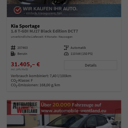
Kia Sportage
1.6 T-GDI MJ27 Black Edition DCT7
unverbindliche Lieferzeit:
4 Monate
Neuwagen
Fahrzeugnummer
207463
Getriebe
Automatik
Kraftstoff
Benzin
Leistung
110 kW (150 PS)
31.405,– €
Details
incl. 19% MwSt.
Verbrauch kombiniert:
7,40 l/100km
CO
-Klasse:
F
2
CO
-Emissionen:
168,00 g/km
2