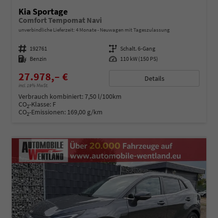
Kia Sportage
Comfort Tempomat Navi
unverbindliche Lieferzeit:
4 Monate
Neuwagen mit Tageszulassung
Fahrzeugnummer
192761
Getriebe
Schalt. 6-Gang
Kraftstoff
Benzin
Leistung
110 kW (150 PS)
27.978,– €
Details
incl. 19% MwSt.
Verbrauch kombiniert:
7,50 l/100km
CO
-Klasse:
F
2
CO
-Emissionen:
169,00 g/km
2