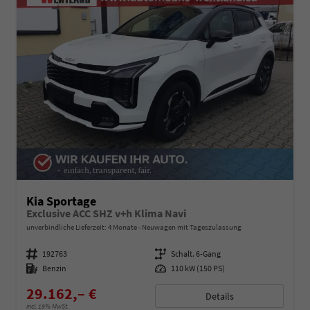
Kia Sportage
Exclusive ACC SHZ v+h Klima Navi
unverbindliche Lieferzeit:
4 Monate
Neuwagen mit Tageszulassung
Fahrzeugnummer
192763
Getriebe
Schalt. 6-Gang
Kraftstoff
Benzin
Leistung
110 kW (150 PS)
29.162,– €
Details
incl. 19% MwSt.