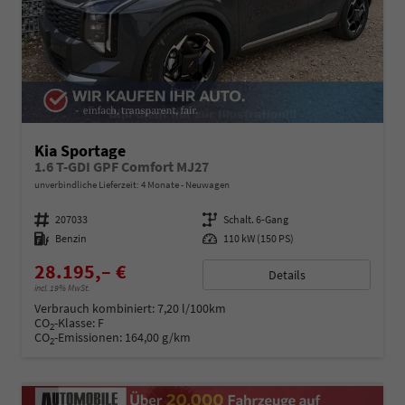
Kia Sportage
1.6 T-GDI GPF Comfort MJ27
unverbindliche Lieferzeit:
4 Monate
Neuwagen
Fahrzeugnummer
207033
Getriebe
Schalt. 6-Gang
Kraftstoff
Benzin
Leistung
110 kW (150 PS)
28.195,– €
Details
incl. 19% MwSt.
Verbrauch kombiniert:
7,20 l/100km
CO
-Klasse:
F
2
CO
-Emissionen:
164,00 g/km
2