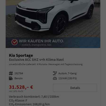
Kia Sportage
Exclusive ACC SHZ v+h Klima Navi
unverbindliche Lieferzeit:
4 Monate
Neuwagen mit Tageszulassung
Fahrzeugnummer
192764
Getriebe
Autom. 7-Gang
Kraftstoff
Benzin
Leistung
110 kW (150 PS)
31.528,– €
Details
incl. 19% MwSt.
Verbrauch kombiniert:
7,40 l/100km
CO
-Klasse:
F
2
CO
-Emissionen:
168,00 g/km
2