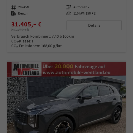
Fahrzeugnummer
207458
Getriebe
Automatik
Kraftstoff
Benzin
Leistung
110 kW (150 PS)
31.405,– €
Details
incl. 19% MwSt.
Verbrauch kombiniert:
7,40 l/100km
CO
-Klasse:
F
2
CO
-Emissionen:
168,00 g/km
2