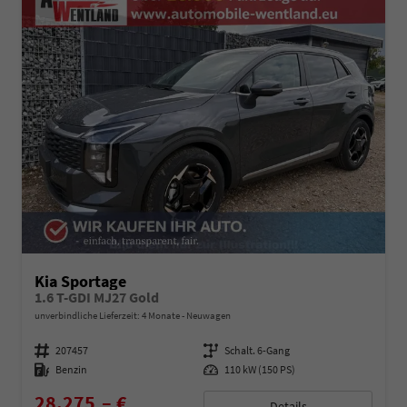
Kia Sportage
1.6 T-GDI MJ27 Gold
unverbindliche Lieferzeit:
4 Monate
Neuwagen
Fahrzeugnummer
207457
Getriebe
Schalt. 6-Gang
Kraftstoff
Benzin
Leistung
110 kW (150 PS)
28.275,– €
Details