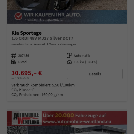
Kia Sportage
1.6 CRDI 48V MJ27 Silver DCT7
unverbindliche Lieferzeit:
4 Monate
Neuwagen
Fahrzeugnummer
207456
Getriebe
Automatik
Kraftstoff
Diesel
Leistung
100 kW (136 PS)
30.695,– €
Details
incl. 19% MwSt.
Verbrauch kombiniert:
5,50 l/100km
CO
-Klasse:
F
2
CO
-Emissionen:
169,00 g/km
2