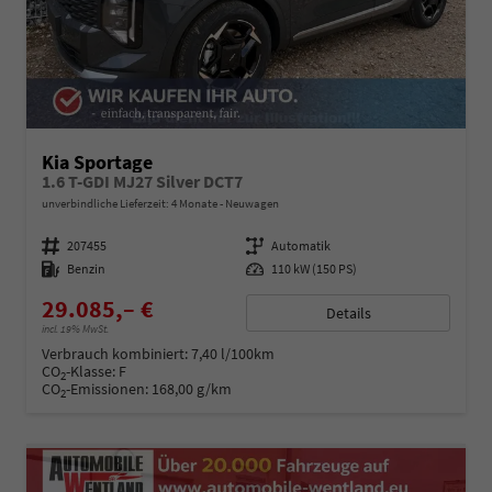
Kia Sportage
1.6 T-GDI MJ27 Silver DCT7
unverbindliche Lieferzeit:
4 Monate
Neuwagen
Fahrzeugnummer
207455
Getriebe
Automatik
Kraftstoff
Benzin
Leistung
110 kW (150 PS)
29.085,– €
Details
incl. 19% MwSt.
Verbrauch kombiniert:
7,40 l/100km
CO
-Klasse:
F
2
CO
-Emissionen:
168,00 g/km
2