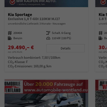
Kia Sportage
Kia 
Exclusive 1,6 T-GDI 110KW MJ27
1.6 
unverbindliche Lieferzeit:
3 Monate
Neuwagen
unverb
Fahrzeugnummer
200404
Getriebe
Schalt. 6-Gang
Fahrzeugnummer
2
Kraftstoff
Benzin
Leistung
110 kW (150 PS)
Kraftstoff
B
29.490,– €
30.
Details
incl. 19% MwSt.
incl. 19
Verbrauch kombiniert:
7,50 l/100km
Verbr
CO
-Klasse:
F
CO
-
2
2
CO
-Emissionen:
169,00 g/km
CO
-
2
2