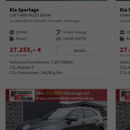
Kia Sportage
Kia 
1.6 T-GDI MJ27 Silver
Comf
unverbindliche Lieferzeit:
4 Monate
Neuwagen
unverb
Fahrzeugnummer
207454
Getriebe
Schalt. 6-Gang
Fahrzeugnummer
1
Kraftstoff
Benzin
Leistung
110 kW (150 PS)
Kraftstoff
B
27.255,– €
27.
Details
incl. 19% MwSt.
incl. 19
Verbrauch kombiniert:
7,20 l/100km
Verbr
CO
-Klasse:
F
CO
-
2
2
CO
-Emissionen:
164,00 g/km
CO
-
2
2