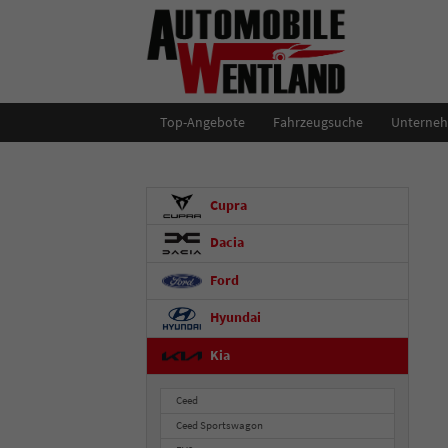
Top-Angebote
Fahrzeugsuche
Unterne
Cupra
Dacia
Ford
Hyundai
Kia
Ceed
Ceed Sportswagon