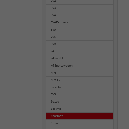
EV2
EV3
EV4
EV4 Fastback
EV5
EV6
EV9
K4
K4 Kombi
K4 Sportswagon
Niro
Niro EV
Picanto
PV5
Seltos
Sorento
Sportage
Stonic