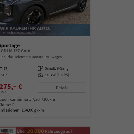
Sportage
T-GDI MJ27 Gold
indliche Lieferzeit:
4 Monate
Neuwagen
07457
Getriebe
Schalt. 6-Gang
enzin
Leistung
110 kW (150 PS)
275,– €
Details
% MwSt.
auch kombiniert:
7,20 l/100km
Klasse:
F
Emissionen:
164,00 g/km