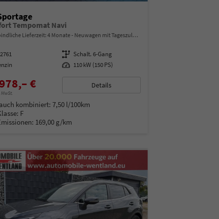
Sportage
ort Tempomat Navi
indliche Lieferzeit:
4 Monate
Neuwagen mit Tageszulassung
92761
Getriebe
Schalt. 6-Gang
enzin
Leistung
110 kW (150 PS)
978,– €
Details
% MwSt.
auch kombiniert:
7,50 l/100km
Klasse:
F
Emissionen:
169,00 g/km