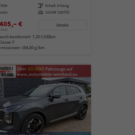
07034
Getriebe
Schalt. 6-Gang
enzin
Leistung
110 kW (150 PS)
405,– €
Details
% MwSt.
auch kombiniert:
7,20 l/100km
Klasse:
F
Emissionen:
164,00 g/km