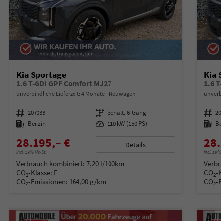
Kia Sportage
Kia 
1.6 T-GDI GPF Comfort MJ27
1.6 
unverbindliche Lieferzeit:
4 Monate
Neuwagen
unverb
Fahrzeugnummer
207033
Getriebe
Schalt. 6-Gang
Fahrzeugnummer
2
Kraftstoff
Benzin
Leistung
110 kW (150 PS)
Kraftstoff
B
28.195,– €
28.
Details
incl. 19% MwSt.
incl. 19
Verbrauch kombiniert:
7,20 l/100km
Verbr
CO
-Klasse:
F
CO
-
2
2
CO
-Emissionen:
164,00 g/km
CO
-
2
2