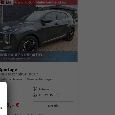
Sportage
T-GDI MJ27 Silver DCT7
indliche Lieferzeit:
4 Monate
Neuwagen
07455
Getriebe
Automatik
enzin
Leistung
110 kW (150 PS)
.
085,– €
Details
is
% MwSt.