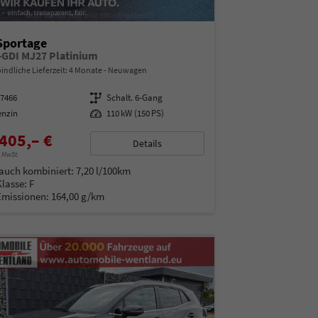
Sportage
T-GDI MJ27 Platinium
indliche Lieferzeit:
4 Monate
Neuwagen
07466
Getriebe
Schalt. 6-Gang
enzin
Leistung
110 kW (150 PS)
405,– €
Details
% MwSt.
auch kombiniert:
7,20 l/100km
Klasse:
F
Emissionen:
164,00 g/km