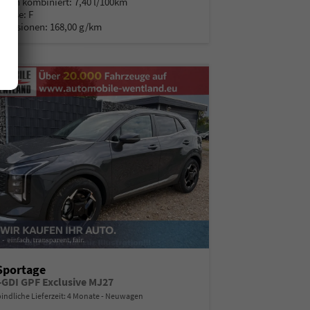
auch kombiniert:
7,40 l/100km
Klasse:
F
Emissionen:
168,00 g/km
Sportage
T-GDI GPF Exclusive MJ27
indliche Lieferzeit:
4 Monate
Neuwagen