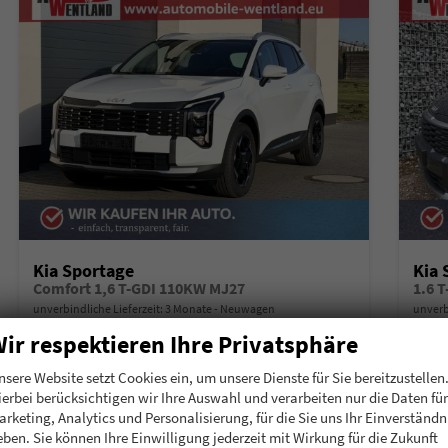
Kia Sportage
Kia 
Comfort 1,6 T-GDI 110KW MJ27
1.6 
unverbindliche Lieferzeit:
3 Monate
Neuwagen
unverb
ir respektieren Ihre Privatsphäre
Fahrzeugnummer
200403
Getriebe
Schalt. 6-Gang
Fahrzeugnummer
2
Kraftstoff
Benzin
Leistung
110 kW (150 PS)
Kraftstoff
B
nsere Website setzt Cookies ein, um unsere Dienste für Sie bereitzustellen
ierbei berücksichtigen wir Ihre Auswahl und verarbeiten nur die Daten für
28.340,– €
29.
Details
arketing, Analytics und Personalisierung, für die Sie uns Ihr Einverständn
incl. 19% MwSt.
incl. 19
eben. Sie können Ihre Einwilligung jederzeit mit Wirkung für die Zukunft