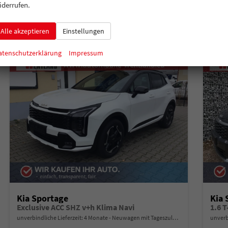
Verbrauch kombiniert:
7,50 l/100km
Verbr
iderrufen.
CO
-Klasse:
F
CO
-
2
2
CO
-Emissionen:
169,00 g/km
CO
-
2
2
Alle akzeptieren
Einstellungen
atenschutzerklärung
Impressum
Kia Sportage
Kia 
Exclusive ACC SHZ v+h Klima Navi
1.6 
unverbindliche Lieferzeit:
4 Monate
Neuwagen mit Tageszulassung
unverb